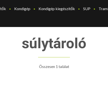
ítők
Kondigép
Kondigép kiegészítők
SUP
Tram
súlytároló
Összesen 1 találat