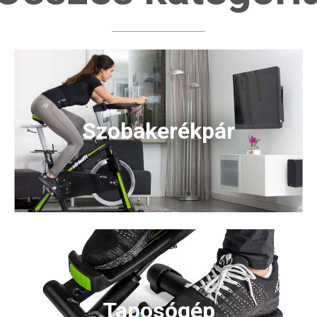
Szobakerékpár
Taposógép