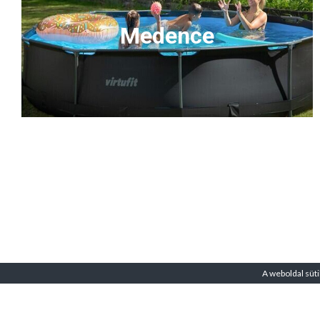
Medence
A weboldal süti