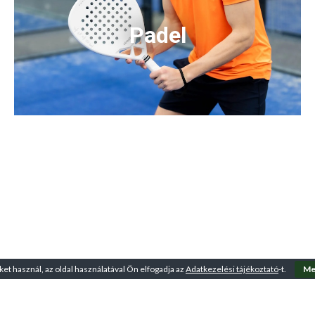
Padel
ket használ, az oldal használatával Ön elfogadja az
Adatkezelési tájékoztató
-t.
Me