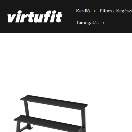
Kardió
Fitnesz kiegész
Támogatás