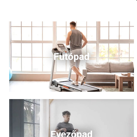
Futópad
Evezőpad