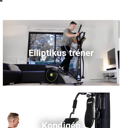
Elliptikus tréner
Kondigép