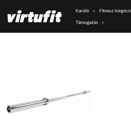
Kardió
Fitnesz kiegész
Támogatás