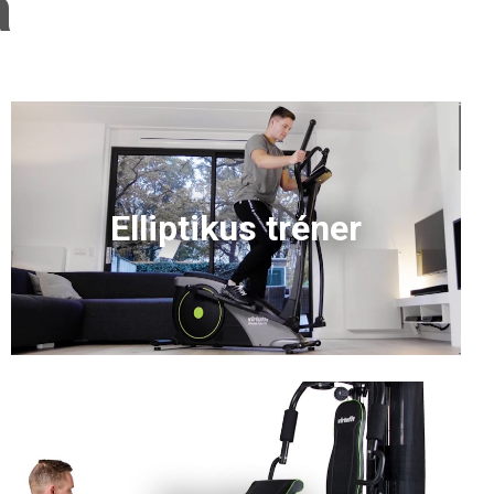
a
Elliptikus tréner