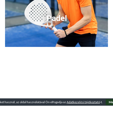
Padel
ket használ, az oldal használatával Ön elfogadja az
Adatkezelési tájékoztató
-t.
Me