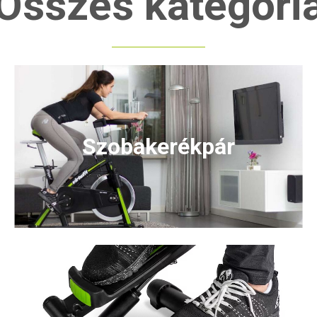
Összes kategóri
Szobakerékpár