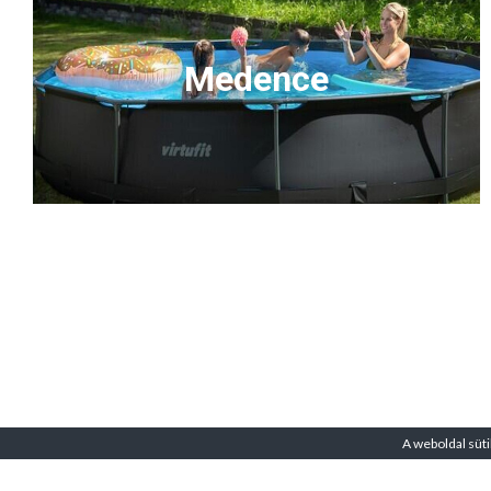
Medence
A weboldal süti