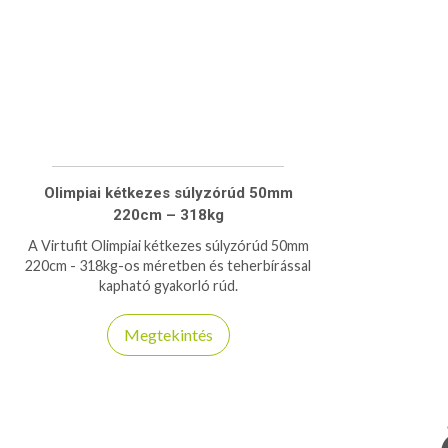
Olimpiai kétkezes súlyzórúd 50mm
220cm – 318kg
A Virtufit Olimpiai kétkezes súlyzórúd 50mm
220cm - 318kg-os méretben és teherbírással
kapható gyakorló rúd.
Megtekintés