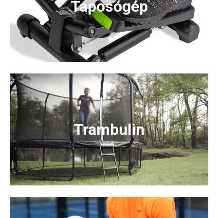
Taposógép
Trambulin