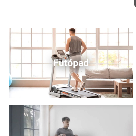
Futópad