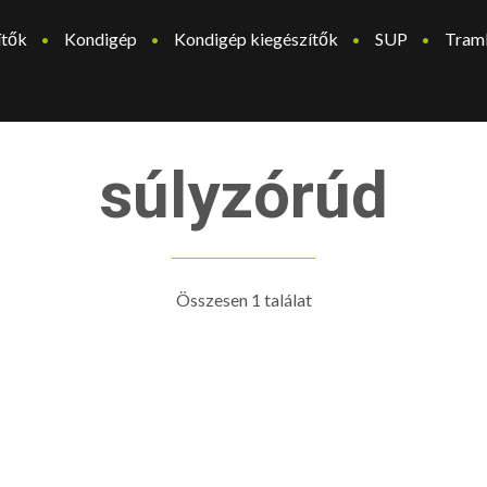
ítők
Kondigép
Kondigép kiegészítők
SUP
Tram
súlyzórúd
Összesen 1 találat