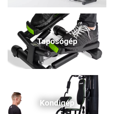
Taposógép
Kondigép