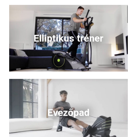
Elliptikus tréner
Evezőpad