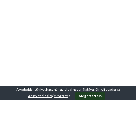
A weboldal sütiket használ, az oldal használatával Ön elfogadja az
Adatkezelési tájékoztató
-t.
Megértettem