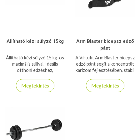
Állítható kézi súlyzó 15kg
Arm Blaster bicepsz edző
pánt
Állítható kézi súlyzó 15 kg-os
A Virtufit Arm Blaster bicepsz
maximális súllyal. Ideális
edző pánt segít a koncentrált
otthoni edzéshez,
karizom fejlesztésében, stabil
helytakarékos és sokoldalú
tartást és helyes testtartást
megoldás az erőnlét
biztosít edzés közben.
Megtekintés
Megtekintés
fejlesztésére.