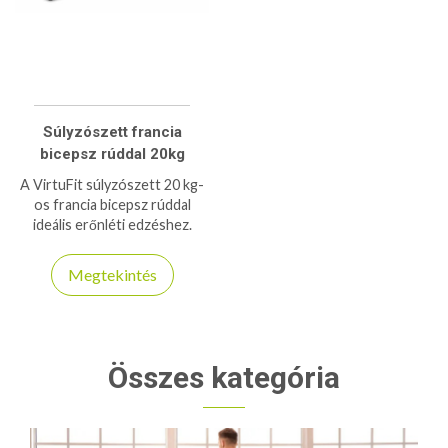
Súlyzószett francia
bicepsz rúddal 20kg
A VirtuFit súlyzószett 20 kg-
os francia bicepsz rúddal
ideális erőnléti edzéshez.
Kényelmes fogás, tartós
kivitel és változatos
Megtekintés
edzéslehetőségek.
Összes kategória