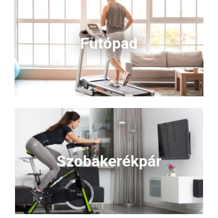
Futópad
Szobakerékpár