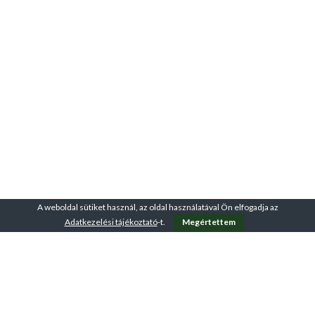
A weboldal sütiket használ, az oldal használatával Ön elfogadja az
Adatkezelési tájékoztató
-t.
Megértettem