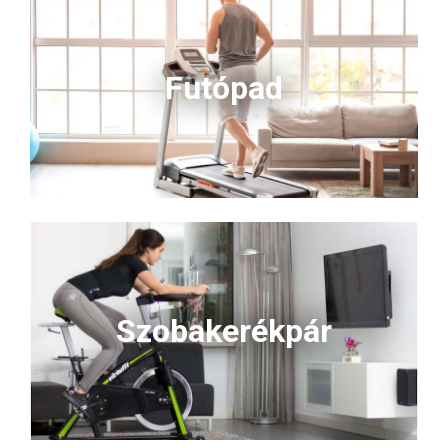
Futópad
Szobakerékpár