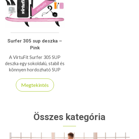
Surfer 305 sup deszka –
Pink
A VirtuFit Surfer 305 SUP
deszka egy sokoldalú, stabil és
könnyen hordozható SUP
szett, amely szörfvitorlával
együtt érkezik. Ideális
Megtekintés
választás evezéshez,
túrázáshoz és windsurf
élményekhez egyaránt.
Kezdőknek és haladóknak is
tökéletes!
Összes kategória