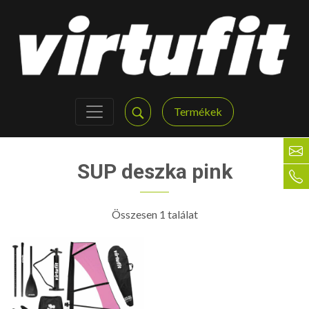
Termékek
SUP deszka pink
Összesen 1 találat