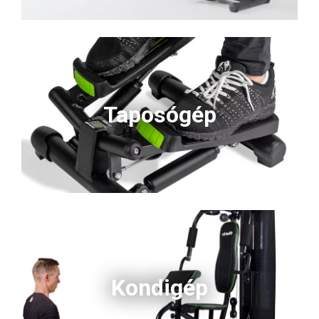
Taposógép
Kondigép