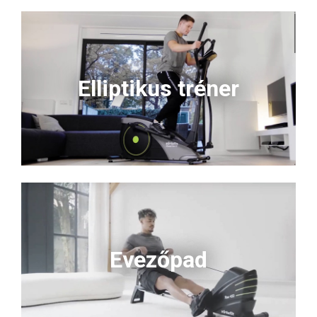
Elliptikus tréner
Evezőpad