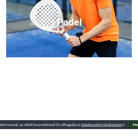
Padel
ket használ, az oldal használatával Ön elfogadja az
Adatkezelési tájékoztató
-t.
Me