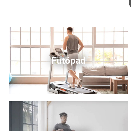
Futópad