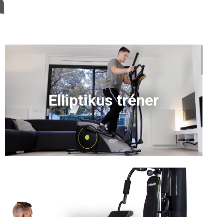
a
Elliptikus tréner