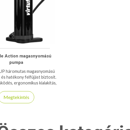
le Action magasnyomású
pumpa
 SUP háromutas magasnyomású
és hatékony felfújást biztosít.
ködés, ergonomikus kialakítás,
nnyű és hordozható.
Megtekintés