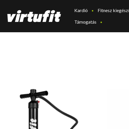
Kardió
Fitnesz kiegész
Támogatás