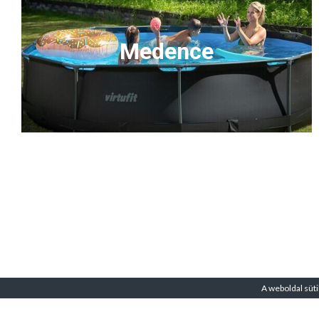
Medence
A weboldal süti