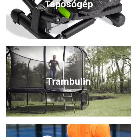
Taposógép
Trambulin