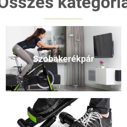
Összes kategóri
Szobakerékpár