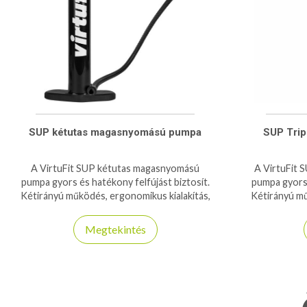
SUP kétutas magasnyomású pumpa
SUP Trip
A VirtuFit SUP kétutas magasnyomású
A VirtuFit
pumpa gyors és hatékony felfújást biztosít.
pumpa gyors 
Kétirányú működés, ergonomikus kialakítás,
Kétirányú mű
könnyű és hordozható.
kö
Megtekintés