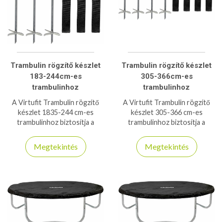
Trambulin rögzítő készlet
Trambulin rögzítő készlet
183-244cm-es
305-366cm-es
trambulinhoz
trambulinhoz
A Virtufit Trambulin rögzítő
A Virtufit Trambulin rögzítő
készlet 1835-244 cm-es
készlet 305-366 cm-es
trambulinhoz biztosítja a
trambulinhoz biztosítja a
stabil, biztonságos rögzítést,
stabil, biztonságos rögzítést,
növelve a trambulin
növelve a trambulin
Megtekintés
Megtekintés
tartósságát és használati
tartósságát és használati
élményét.
élményét.