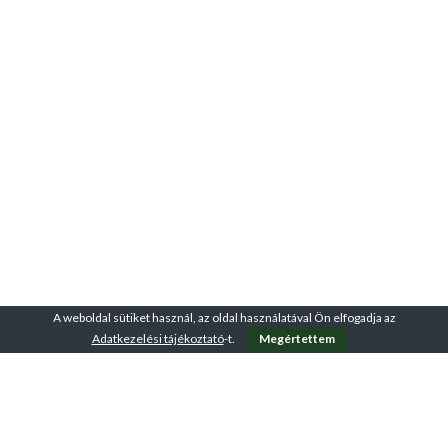
A weboldal sütiket használ, az oldal használatával Ön elfogadja az
Adatkezelési tájékoztató
-t.
Megértettem