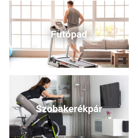
Futópad
Szobakerékpár