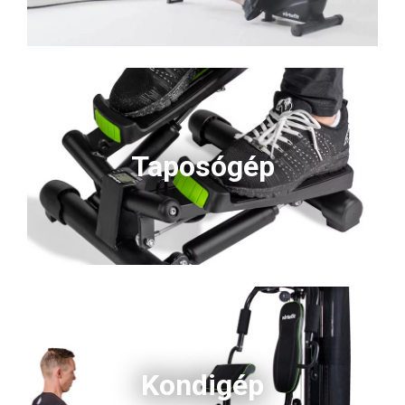
Taposógép
Kondigép