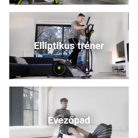
Elliptikus tréner
Evezőpad