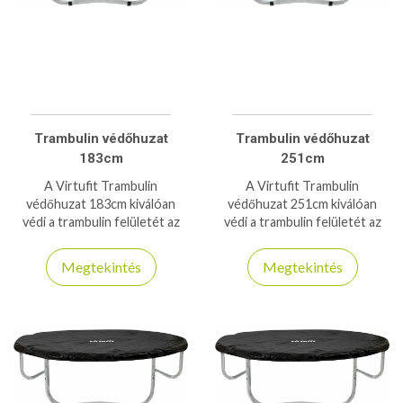
Trambulin védőhuzat
Trambulin védőhuzat
183cm
251cm
A Virtufit Trambulin
A Virtufit Trambulin
védőhuzat 183cm kiválóan
védőhuzat 251cm kiválóan
védi a trambulin felületét az
védi a trambulin felületét az
időjárás viszontagságaitól,
időjárás viszontagságaitól,
biztosítva a hosszú
biztosítva a hosszú
Megtekintés
Megtekintés
élettartamot és esztétikus
élettartamot és esztétikus
megjelenést.
megjelenést.