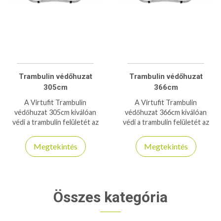
Trambulin védőhuzat
Trambulin védőhuzat
305cm
366cm
A Virtufit Trambulin
A Virtufit Trambulin
védőhuzat 305cm kiválóan
védőhuzat 366cm kiválóan
védi a trambulin felületét az
védi a trambulin felületét az
időjárás viszontagságaitól,
időjárás viszontagságaitól,
biztosítva a hosszú
biztosítva a hosszú
Megtekintés
Megtekintés
élettartamot és esztétikus
élettartamot és esztétikus
megjelenést.
megjelenést.
Összes kategória