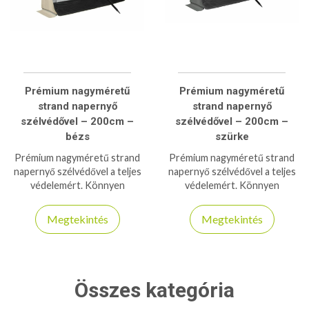
Prémium nagyméretű
Prémium nagyméretű
strand napernyő
strand napernyő
szélvédővel – 200cm –
szélvédővel – 200cm –
bézs
szürke
Prémium nagyméretű strand
Prémium nagyméretű strand
napernyő szélvédővel a teljes
napernyő szélvédővel a teljes
védelemért. Könnyen
védelemért. Könnyen
felállítható, UV-szűrős, stabil
felállítható, UV-szűrős, stabil
és szélálló kialakítás.
és szélálló kialakítás.
Megtekintés
Megtekintés
Összes kategória