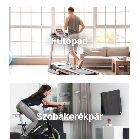
Futópad
Szobakerékpár