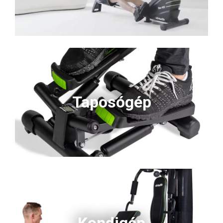
Taposógép
Kondigép