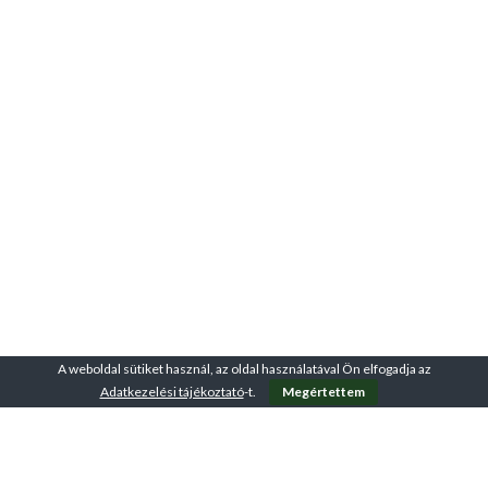
A weboldal sütiket használ, az oldal használatával Ön elfogadja az
Adatkezelési tájékoztató
-t.
Megértettem