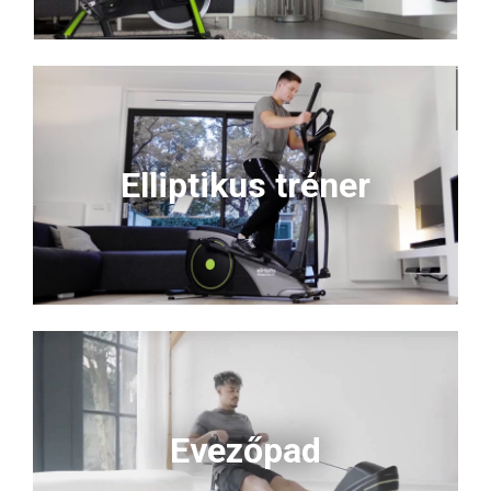
Elliptikus tréner
Evezőpad