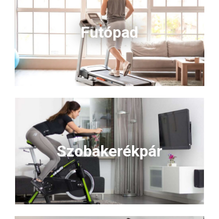
kialakítása helytakarékos, a
beépített szállítókerekekkel
pedig egyszerűen
Futópad
mozgatható. A VirtuFit TR75i
valódi érték minden otthoni
sportoló számára –
<strong>rendeld meg most,
és eddz kényelmesen, saját
tempódban!</strong>
Szobakerékpár