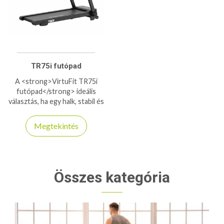
TR75i futópad
A <strong>VirtuFit TR75i
futópad</strong> ideális
választás, ha egy halk, stabil és
sokoldalú futópadot keresel
otthoni edzéshez. Erős
Megtekintés
motorja és rezgéscsillapított
futófelülete kényelmes,
ízületkímélő mozgást biztosít
akár intenzív futás közben is.
A többféle edzésprogrammal
Összes kategória
könnyedén személyre
szabhatod az edzést, a
Bluetooth-kapcsolat pedig
még motiválóbbá teszi a
használatát. Összecsukható