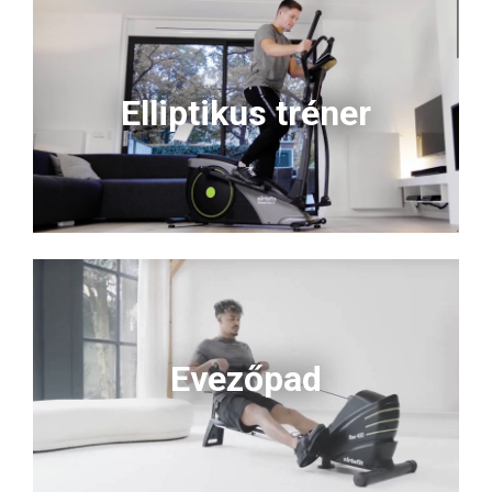
Elliptikus tréner
Evezőpad