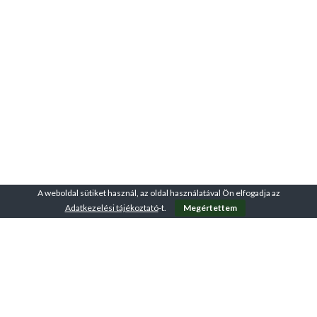
A weboldal sütiket használ, az oldal használatával Ön elfogadja az
Adatkezelési tájékoztató
-t.
Megértettem