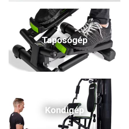
Taposógép
Kondigép