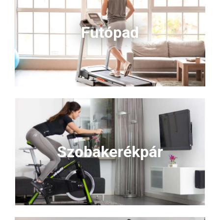
Futópad
Szobakerékpár