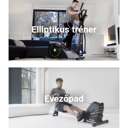
Elliptikus tréner
Evezőpad