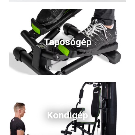
Taposógép
Kondigép