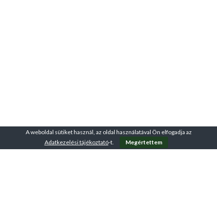
A weboldal sütiket használ, az oldal használatával Ön elfogadja az
Adatkezelési tájékoztató
-t.
Megértettem