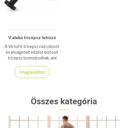
V alakú tricepsz lehúzó
A VirtuFit tricepsz rúd célzott
és elszigetelt edzést biztosít
tricepsz izomzatodnak, ami
több izomnövekedést és jobb
eredményeket eredményez.
Megtekintés
Összes kategória