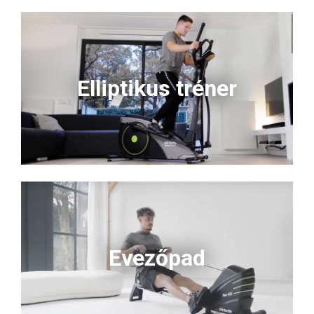
Elliptikus tréner
Evezőpad