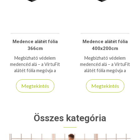
Medence alátét fólia
Medence alátét fólia
366cm
400x200cm
Megbízható védelem
Megbízható védelem
medencéd alá – a VirtuFit
medencéd alá – a VirtuFit
alátét fólia megóvja a
alátét fólia megóvja a
sérülésektől, tisztán tartja és
sérülésektől, tisztán tartja és
meghosszabbítja a medence
meghosszabbítja a medence
Megtekintés
Megtekintés
élettartamát. Ideális választás
élettartamát. Ideális választás
minden medencetulajdonos
minden medencetulajdonos
számára, aki hosszú távon
számára, aki hosszú távon
gondolkodik.
gondolkodik.
Összes kategória