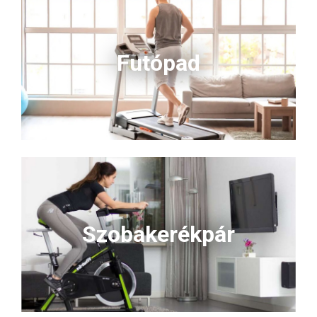
Futópad
Szobakerékpár