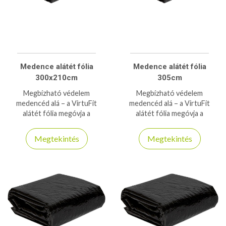
Medence alátét fólia
Medence alátét fólia
300x210cm
305cm
Megbízható védelem
Megbízható védelem
medencéd alá – a VirtuFit
medencéd alá – a VirtuFit
alátét fólia megóvja a
alátét fólia megóvja a
sérülésektől, tisztán tartja és
sérülésektől, tisztán tartja és
meghosszabbítja a medence
meghosszabbítja a medence
Megtekintés
Megtekintés
élettartamát. Ideális választás
élettartamát. Ideális választás
minden medencetulajdonos
minden medencetulajdonos
számára, aki hosszú távon
számára, aki hosszú távon
gondolkodik.
gondolkodik.