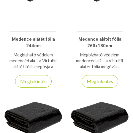
Medence alátét fólia
Medence alátét fólia
244cm
260x180cm
Megbízható védelem
Megbízható védelem
medencéd alá – a VirtuFit
medencéd alá – a VirtuFit
alátét fólia megóvja a
alátét fólia megóvja a
sérülésektől, tisztán tartja és
sérülésektől, tisztán tartja és
meghosszabbítja a medence
meghosszabbítja a medence
Megtekintés
Megtekintés
élettartamát. Ideális választás
élettartamát. Ideális választás
minden medencetulajdonos
minden medencetulajdonos
számára, aki hosszú távon
számára, aki hosszú távon
gondolkodik.
gondolkodik.