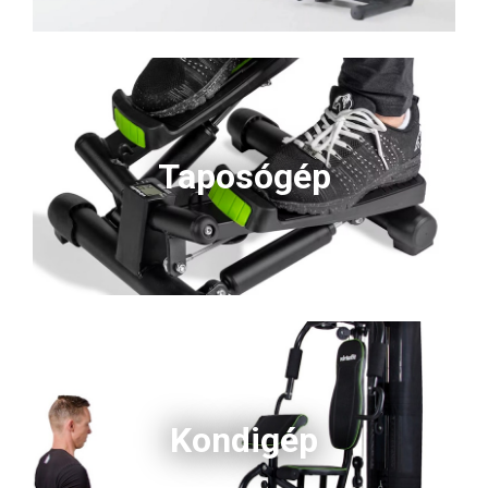
Taposógép
Kondigép