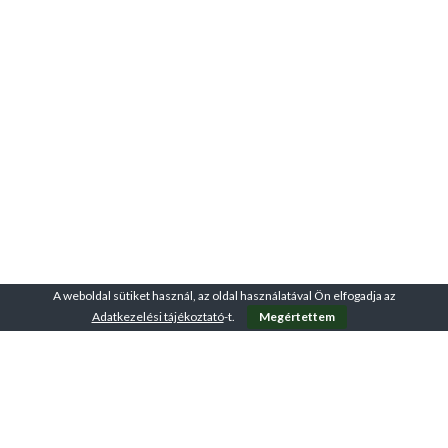
A weboldal sütiket használ, az oldal használatával Ön elfogadja az
Adatkezelési tájékoztató
-t.
Megértettem