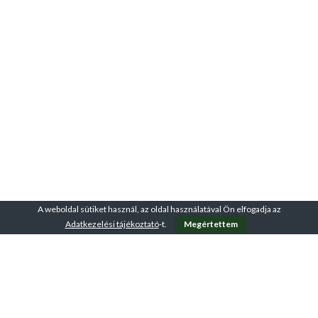
A weboldal sütiket használ, az oldal használatával Ön elfogadja az
Adatkezelési tájékoztató
-t.
Megértettem