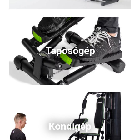
Taposógép
Kondigép