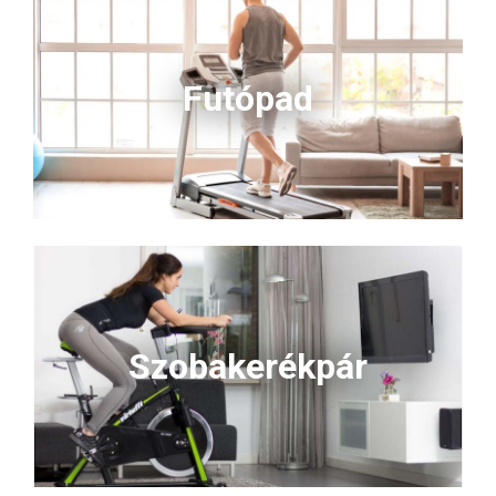
kompromisszumot, hanem
kompromisszumot, hanem
teljesítményt keresnek. Ha
teljesítményt keresnek. Ha
gyorsabb, erősebb és
gyorsabb, erősebb és
hatékonyabb játékra vágysz,
hatékonyabb játékra vágysz,
Futópad
ez az ütő a te fegyvered!
ez az ütő a te fegyvered!
Szobakerékpár