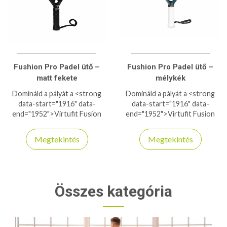
kompromisszumot, hanem
kompromisszumot, hanem
teljesítményt keresnek. Ha
teljesítményt keresnek. Ha
gyorsabb, erősebb és
gyorsabb, erősebb és
hatékonyabb játékra vágysz,
hatékonyabb játékra vágysz,
ez az ütő a te fegyvered!
ez az ütő a te fegyvered!
Fushion Pro Padel ütő –
Fushion Pro Padel ütő –
matt fekete
mélykék
Domináld a pályát a <strong
Domináld a pályát a <strong
data-start="1916" data-
data-start="1916" data-
end="1952">Virtufit Fusion
end="1952">Virtufit Fusion
Pro Padel ütővel</strong>!
Pro Padel ütővel</strong>!
Az 18K szénszálas felület és a
Az 18K szénszálas felület és a
Megtekintés
Megtekintés
15° EVA habmag brutális erőt
15° EVA habmag brutális erőt
és precíz kontrollt biztosít
és precíz kontrollt biztosít
minden ütésnél. A fejnehéz
minden ütésnél. A fejnehéz
(high balance) kialakítás extra
(high balance) kialakítás extra
ütőerőt ad a smash-ekhez, míg
ütőerőt ad a smash-ekhez, míg
Összes kategória
az ergonomikus markolat
az ergonomikus markolat
kényelmes fogást garantál.
kényelmes fogást garantál.
Haladó játékosoknak
Haladó játékosoknak
tervezve, akik nem
tervezve, akik nem