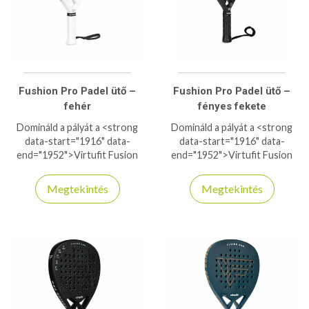
Fushion Pro Padel ütő –
Fushion Pro Padel ütő –
fehér
fényes fekete
Domináld a pályát a <strong
Domináld a pályát a <strong
data-start="1916" data-
data-start="1916" data-
end="1952">Virtufit Fusion
end="1952">Virtufit Fusion
Pro Padel ütővel</strong>!
Pro Padel ütővel</strong>!
Az 18K szénszálas felület és a
Az 18K szénszálas felület és a
Megtekintés
Megtekintés
15° EVA habmag brutális erőt
15° EVA habmag brutális erőt
és precíz kontrollt biztosít
és precíz kontrollt biztosít
minden ütésnél. A fejnehéz
minden ütésnél. A fejnehéz
(high balance) kialakítás extra
(high balance) kialakítás extra
ütőerőt ad a smash-ekhez, míg
ütőerőt ad a smash-ekhez, míg
az ergonomikus markolat
az ergonomikus markolat
kényelmes fogást garantál.
kényelmes fogást garantál.
Haladó játékosoknak
Haladó játékosoknak
tervezve, akik nem
tervezve, akik nem