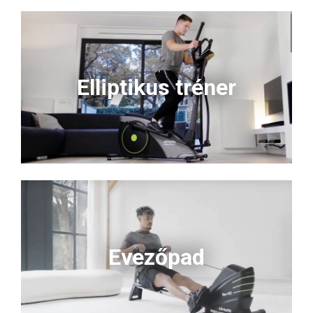
Elliptikus tréner
Evezőpad