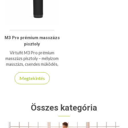
M3 Pro prémium masszázs
pisztoly
Virtufit M3 Pro prémium
masszázs pisztoly – mélyizom
masszázs, csendes működés,
több fej, hosszú üzemidő,
profi regenerálódáshoz.
Megtekintés
Összes kategória