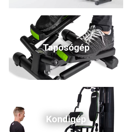
Taposógép
Kondigép