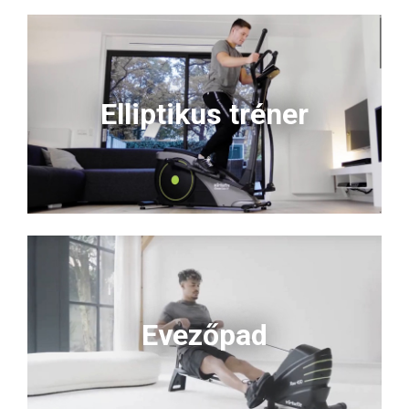
Elliptikus tréner
Evezőpad