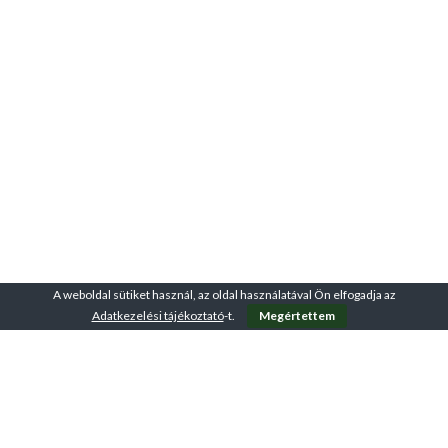
A weboldal sütiket használ, az oldal használatával Ön elfogadja az
Adatkezelési tájékoztató
-t.
Megértettem