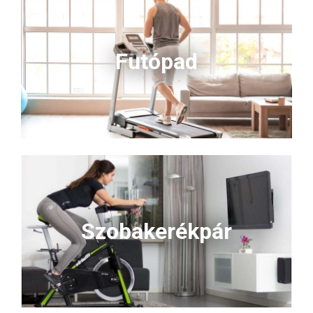
Futópad
Szobakerékpár