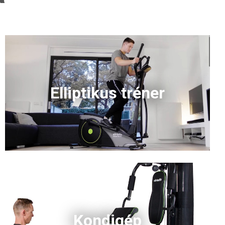
Elliptikus tréner
Kondigép