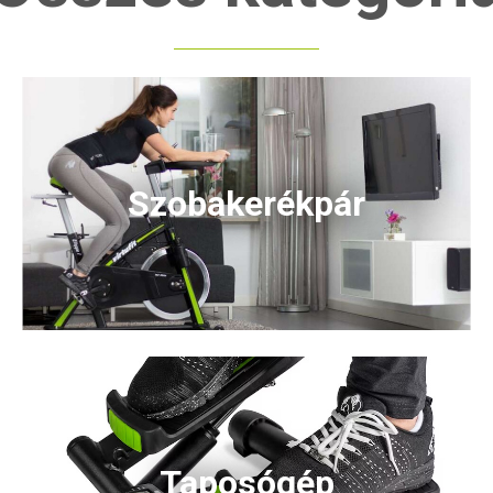
Szobakerékpár
Taposógép