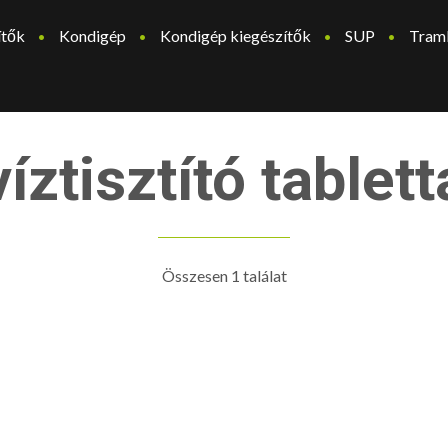
ítők
Kondigép
Kondigép kiegészítők
SUP
Tram
víztisztító tablett
Összesen 1 találat