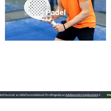
Padel
ket használ, az oldal használatával Ön elfogadja az
Adatkezelési tájékoztató
-t.
Me