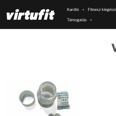
Kardió
Fitnesz kiegész
Támogatás