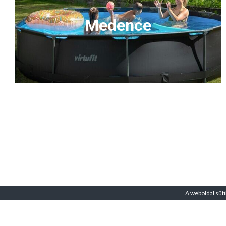
Medence
A weboldal süti