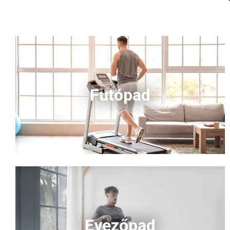
Futópad
Evezőpad