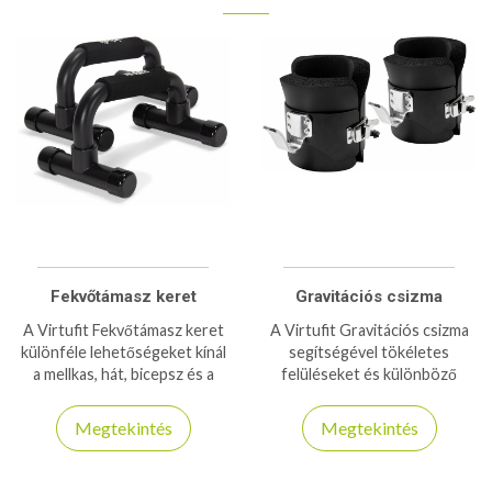
Fekvőtámasz keret
Gravitációs csizma
A Virtufit Fekvőtámasz keret
A Virtufit Gravitációs csizma
különféle lehetőségeket kínál
segítségével tökéletes
a mellkas, hát, bicepsz és a
felüléseket és különböző
tricepsz edzésére, leveszi a
gyakorlatokat végezhet el,
nyomást a csuklójáról, így
helyes testtartás mellett!
Megtekintés
Megtekintés
csökkenti a sérülések
120kg teherbírás!
kockázatát.