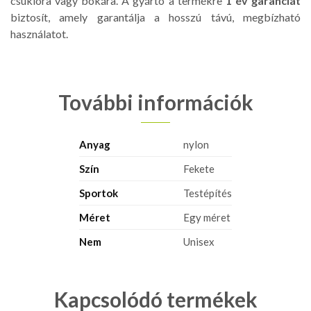
csuklóra vagy bokára. A gyártó a termékre
1 év garanciát
biztosít, amely garantálja a hosszú távú, megbízható
használatot.
További információk
Anyag
nylon
Szín
Fekete
Sportok
Testépítés
Méret
Egy méret
Nem
Unisex
Kapcsolódó termékek