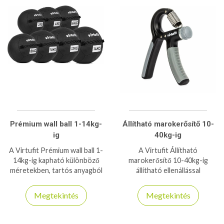
Prémium wall ball 1-14kg-
Állítható marokerősítő 10-
ig
40kg-ig
A Virtufit Prémium wall ball 1-
A Virtufit Állítható
14kg-ig kapható különböző
marokerősítő 10-40kg-ig
méretekben, tartós anyagból
állítható ellenállással
készült otthoni és terem
rendelkezik, használatával
használatra ajánlott!
erősítheti kezét és alkar
Megtekintés
Megtekintés
izmait!