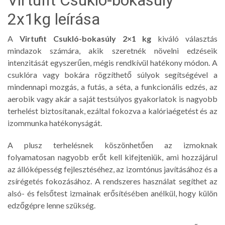
2x1kg leírása
A
Virtufit Csukló-bokasúly 2×1 kg
kiváló választás
mindazok számára, akik szeretnék növelni edzéseik
intenzitását egyszerűen, mégis rendkívül hatékony módon. A
csuklóra vagy bokára rögzíthető súlyok segítségével a
mindennapi mozgás, a futás, a séta, a funkcionális edzés, az
aerobik vagy akár a saját testsúlyos gyakorlatok is nagyobb
terhelést biztosítanak, ezáltal fokozva a kalóriaégetést és az
izommunka hatékonyságát.
A plusz terhelésnek köszönhetően az izmoknak
folyamatosan nagyobb erőt kell kifejteniük, ami hozzájárul
az állóképesség fejlesztéséhez, az izomtónus javításához és a
zsírégetés fokozásához. A rendszeres használat segíthet az
alsó- és felsőtest izmainak erősítésében anélkül, hogy külön
edzőgépre lenne szükség.