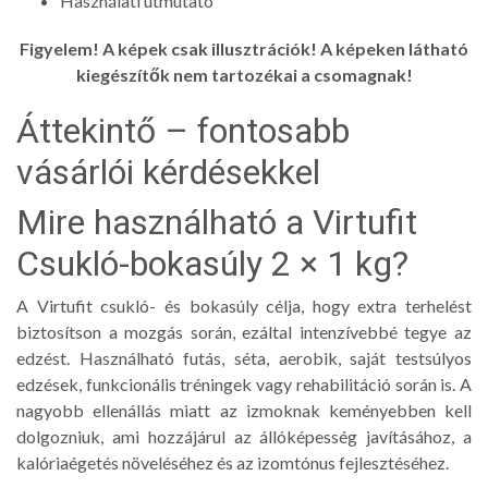
Használati útmutató
Figyelem! A képek csak illusztrációk! A képeken látható
kiegészítők nem tartozékai a csomagnak!
Áttekintő – fontosabb
vásárlói kérdésekkel
Mire használható a Virtufit
Csukló-bokasúly 2 × 1 kg?
A Virtufit csukló- és bokasúly célja, hogy extra terhelést
biztosítson a mozgás során, ezáltal intenzívebbé tegye az
edzést. Használható futás, séta, aerobik, saját testsúlyos
edzések, funkcionális tréningek vagy rehabilitáció során is. A
nagyobb ellenállás miatt az izmoknak keményebben kell
dolgozniuk, ami hozzájárul az állóképesség javításához, a
kalóriaégetés növeléséhez és az izomtónus fejlesztéséhez.