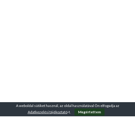
A weboldal sütiket használ, az oldal használatával Ön elfogadja az
Adatkezelési tájékoztató
-t.
Megértettem