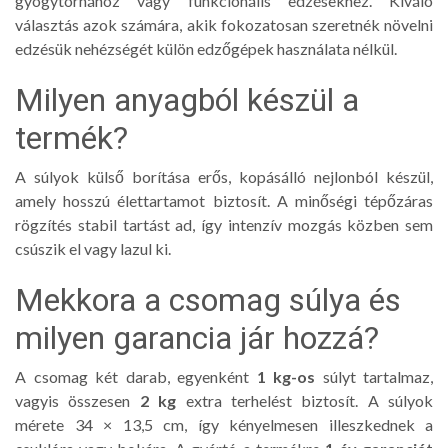
gyógytornához vagy funkcionális edzésekhez. Kiváló
választás azok számára, akik fokozatosan szeretnék növelni
edzésük nehézségét külön edzőgépek használata nélkül.
Milyen anyagból készül a
termék?
A súlyok külső borítása erős, kopásálló nejlonból készül,
amely hosszú élettartamot biztosít. A minőségi tépőzáras
rögzítés stabil tartást ad, így intenzív mozgás közben sem
csúszik el vagy lazul ki.
Mekkora a csomag súlya és
milyen garancia jár hozzá?
A csomag két darab, egyenként
1 kg-os
súlyt tartalmaz,
vagyis összesen
2 kg
extra terhelést biztosít. A súlyok
mérete 34 × 13,5 cm, így kényelmesen illeszkednek a