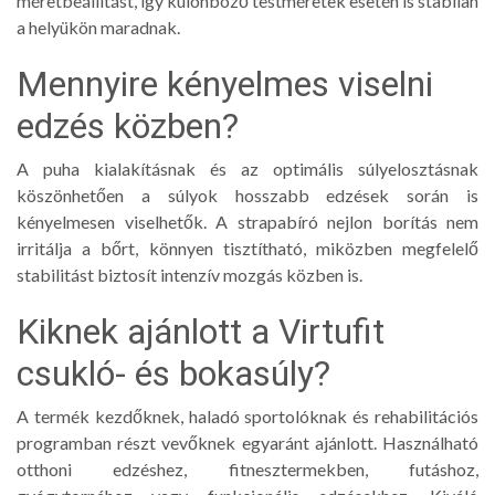
méretbeállítást, így különböző testméretek esetén is stabilan
a helyükön maradnak.
Mennyire kényelmes viselni
edzés közben?
A puha kialakításnak és az optimális súlyelosztásnak
köszönhetően a súlyok hosszabb edzések során is
kényelmesen viselhetők. A strapabíró nejlon borítás nem
irritálja a bőrt, könnyen tisztítható, miközben megfelelő
stabilitást biztosít intenzív mozgás közben is.
Kiknek ajánlott a Virtufit
csukló- és bokasúly?
A termék kezdőknek, haladó sportolóknak és rehabilitációs
programban részt vevőknek egyaránt ajánlott. Használható
otthoni edzéshez, fitnesztermekben, futáshoz,