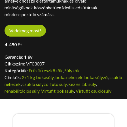
amelyek hosszú élettartamuknak és kiváló
minőségüknek köszönhetően ideális edzőtársak
minden sportoló számára.
Vedd meg most!
4 .490
Ft
Garancia:
1 év
Cikkszám:
VF03007
Kategóriák:
Erősítő eszközök
,
Súlyzók
Címkék:
2x1 kg bokasúly
,
boka nehezék
,
boka súlyzó
,
csukló
nehezék
,
csukló súlyzó
,
futó súly
,
kéz és láb súly
,
rehabilitációs súly
,
Virtufit bokasúly
,
Virtufit csuklósúly