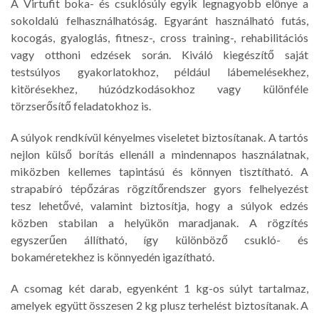
A Virtufit boka- és csuklósúly egyik legnagyobb előnye a
sokoldalú felhasználhatóság. Egyaránt használható futás,
kocogás, gyaloglás, fitnesz-, cross training-, rehabilitációs
vagy otthoni edzések során. Kiváló kiegészítő saját
testsúlyos gyakorlatokhoz, például lábemelésekhez,
kitörésekhez, húzódzkodásokhoz vagy különféle
törzserősítő feladatokhoz is.
A súlyok rendkívül kényelmes viseletet biztosítanak. A tartós
nejlon külső borítás ellenáll a mindennapos használatnak,
miközben kellemes tapintású és könnyen tisztítható. A
strapabíró tépőzáras rögzítőrendszer gyors felhelyezést
tesz lehetővé, valamint biztosítja, hogy a súlyok edzés
közben stabilan a helyükön maradjanak. A rögzítés
egyszerűen állítható, így különböző csukló- és
bokaméretekhez is könnyedén igazítható.
A csomag két darab, egyenként 1 kg-os súlyt tartalmaz,
amelyek együtt összesen 2 kg plusz terhelést biztosítanak. A