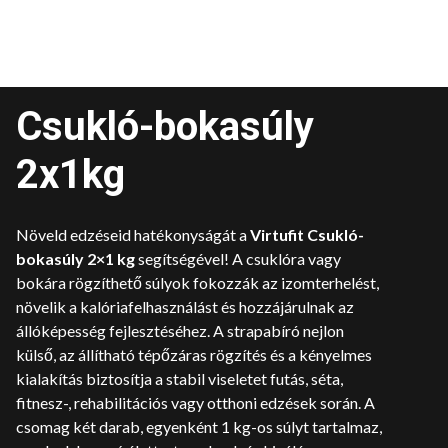
Csukló-bokasúly
2x1kg
Növeld edzéseid hatékonyságát a
Virtufit Csukló-
bokasúly 2×1 kg
segítségével! A csuklóra vagy
bokára rögzíthető súlyok fokozzák az izomterhelést,
növelik a kalóriafelhasználást és hozzájárulnak az
állóképesség fejlesztéséhez. A strapabíró nejlon
külső, az állítható tépőzáras rögzítés és a kényelmes
kialakítás biztosítja a stabil viseletet futás, séta,
fitnesz-, rehabilitációs vagy otthoni edzések során. A
csomag két darab, egyenként 1 kg-os súlyt tartalmaz,