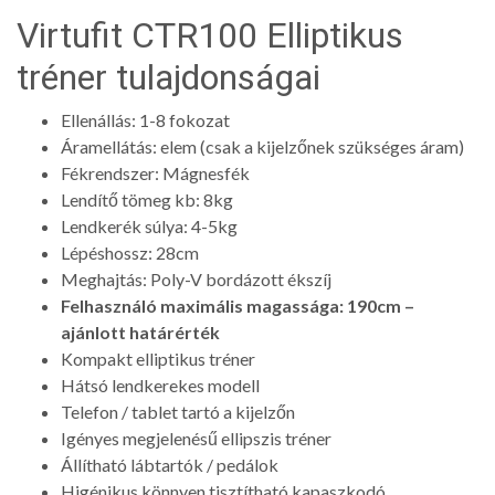
Virtufit CTR100 Elliptikus
tréner tulajdonságai
Ellenállás: 1-8 fokozat
Áramellátás: elem (csak a kijelzőnek szükséges áram)
Fékrendszer: Mágnesfék
Lendítő tömeg kb: 8kg
Lendkerék súlya: 4-5kg
Lépéshossz: 28cm
Meghajtás: Poly-V bordázott ékszíj
Felhasználó maximális magassága: 190cm –
ajánlott határérték
Kompakt elliptikus tréner
Hátsó lendkerekes modell
Telefon / tablet tartó a kijelzőn
Igényes megjelenésű ellipszis tréner
Állítható lábtartók / pedálok
Higénikus könnyen tisztítható kapaszkodó