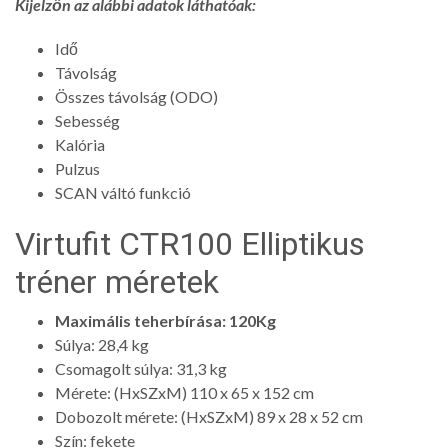
Kijelzőn az alábbi adatok láthatóak:
Idő
Távolság
Összes távolság (ODO)
Sebesség
Kalória
Pulzus
SCAN váltó funkció
Virtufit CTR100 Elliptikus
tréner méretek
Maximális teherbírása: 120Kg
Súlya: 28,4 kg
Csomagolt súlya: 31,3 kg
Mérete: (HxSZxM) 110 x 65 x 152 cm
Dobozolt mérete: (HxSZxM) 89 x 28 x 52 cm
Szín: fekete