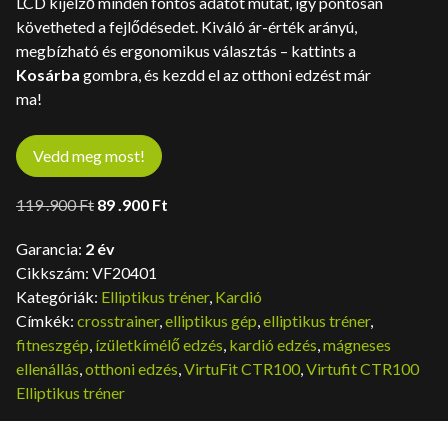
LCD kijelző minden fontos adatot mutat, így pontosan
követheted a fejlődésedet. Kiváló ár-érték arányú,
megbízható és ergonomikus választás – kattints a
Kosárba
gombra, és kezdd el az otthoni edzést már
ma!
Vedd meg most!
Original
Current
119 .900
Ft
89 .900
Ft
price
price
Garancia:
2 év
was:
is:
Cikkszám:
VF20401
119
89
Kategóriák:
Elliptikus tréner
,
Kardió
.900 Ft.
.900 Ft.
Címkék:
crosstrainer
,
elliptikus gép
,
elliptikus tréner
,
fitneszgép
,
ízületkímélő edzés
,
kardió edzés
,
mágneses
ellenállás
,
otthoni edzés
,
VirtuFit CTR100
,
Virtufit CTR100
Elliptikus tréner