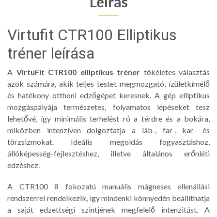
Leírás
Virtufit CTR100 Elliptikus
tréner leírása
A
VirtuFit CTR100 elliptikus tréner
tökéletes választás
azok számára, akik teljes testet megmozgató, ízületkímélő
és hatékony otthoni edzőgépet keresnek. A gép elliptikus
mozgáspályája természetes, folyamatos lépéseket tesz
lehetővé, így minimális terhelést ró a térdre és a bokára,
miközben intenzíven dolgoztatja a láb-, far-, kar- és
törzsizmokat. Ideális megoldás fogyasztáshoz,
állóképesség-fejlesztéshez, illetve általános erőnléti
edzéshez.
A CTR100 8 fokozatú manuális mágneses ellenállási
rendszerrel rendelkezik, így mindenki könnyedén beállíthatja
a saját edzettségi szintjének megfelelő intenzitást. A