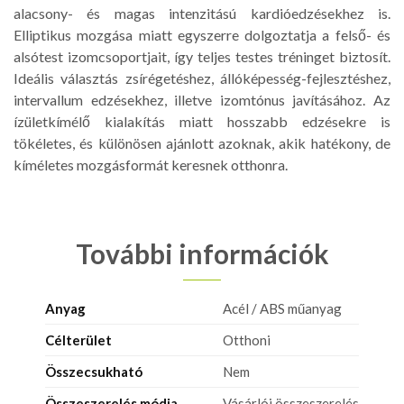
alacsony- és magas intenzitású kardióedzésekhez is.
Elliptikus mozgása miatt egyszerre dolgoztatja a felső- és
alsótest izomcsoportjait, így teljes testes tréninget biztosít.
Ideális választás zsírégetéshez, állóképesség-fejlesztéshez,
intervallum edzésekhez, illetve izomtónus javításához. Az
ízületkímélő kialakítás miatt hosszabb edzésekre is
tökéletes, és különösen ajánlott azoknak, akik hatékony, de
kíméletes mozgásformát keresnek otthonra.
További információk
Anyag
Acél / ABS műanyag
Célterület
Otthoni
Összecsukható
Nem
Összeszerelés módja
Vásárlói összeszerelés