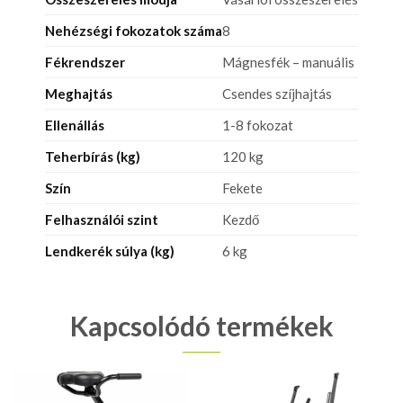
Nehézségi fokozatok száma
8
Fékrendszer
Mágnesfék – manuális
Meghajtás
Csendes szíjhajtás
Ellenállás
1-8 fokozat
Teherbírás (kg)
120 kg
Szín
Fekete
Felhasználói szint
Kezdő
Lendkerék súlya (kg)
6 kg
Kapcsolódó termékek