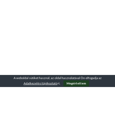
virtuális útvonalakon és
interaktív edzéseken is részt
vehetsz. Az akár <strong
data-start="652" data-
end="679">150 kg-os
terhelhetőség</strong>, a
43,2 cm-es lépéshossz és az
ActiveGlow világítás
garantálják a kényelmes,
motiváló és hosszú távon is
élvezetes edzéseket.
A weboldal sütiket használ, az oldal használatával Ön elfogadja az
Adatkezelési tájékoztató
-t.
Megértettem