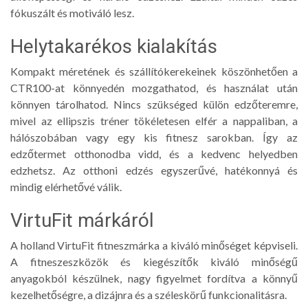
fókuszált és motiváló lesz.
Helytakarékos kialakítás
Kompakt méretének
és
szállítókerekeinek
köszönhetően a
CTR100-at könnyedén mozgathatod, és használat után
könnyen tárolhatod. Nincs szükséged külön edzőteremre,
mivel az ellipszis tréner tökéletesen elfér a nappaliban, a
hálószobában vagy egy kis fitnesz sarokban. Így az
edzőtermet otthonodba vidd, és a kedvenc helyedben
edzhetsz. Az otthoni edzés egyszerűvé, hatékonnyá és
mindig elérhetővé válik.
VirtuFit márkáról
A holland VirtuFit fitneszmárka a kiváló minőséget képviseli.
A fitneszeszközök és kiegészítők kiváló minőségű
anyagokból készülnek, nagy figyelmet fordítva a könnyű
kezelhetőségre, a dizájnra és a széleskörű funkcionalitásra.