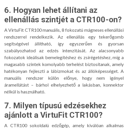
6. Hogyan lehet állítani az
ellenállás szintjét a CTR100-on?
A VirtuFit CTR100 manuális, 8 fokozatú mágneses ellenállási
rendszerrel rendelkezik. Az ellenállás egy tekerőgomb
segítségével állítható, így egyszerűen és gyorsan
szabályozhatod az edzés intenzitását. Az alacsonyabb
fokozatok ideálisak bemelegítéshez és zsírégetéshez, míg a
magasabb szintek komolyabb terhelést biztosítanak, amely
hatékonyan fejleszti a lábizmokat és az állóképességet. A
manuális rendszer külön előnye, hogy nem igényel
áramellátást – bárhol elhelyezhető a lakásban, konnektor
nélkül is használható.
7. Milyen típusú edzésekhez
ajánlott a VirtuFit CTR100?
A CTR100 sokoldalú edzőgép, amely kiválóan alkalmas