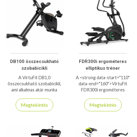
DB100 összecsukható
FDR300i ergométeres
szobabicikli
elliptikus tréner
A VirtuFit DB1.0
A <strong data-start="110"
összecsukható szobabicikli,
data-end="160">VirtuFit
ami alkalmas akár munka
FDR300i ergométeres
közbeni edzésre is, mivel
elliptikus tréner</strong> egy
befér az asztal alá, így
prémium kategóriás, elülső
Megtekintés
Megtekintés
kényelmesen dolgozhat és
hajtású cross trainer, amely
edzhet egyszerre!
természetes mozgásélményt,
halk működést és
professzionális
edzésfunkciókat kínál