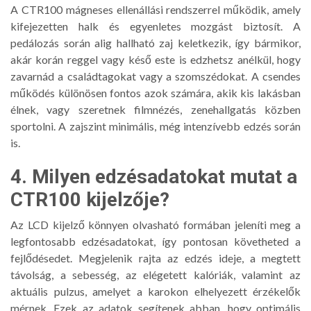
A CTR100 mágneses ellenállási rendszerrel működik, amely
kifejezetten halk és egyenletes mozgást biztosít. A
pedálozás során alig hallható zaj keletkezik, így bármikor,
akár korán reggel vagy késő este is edzhetsz anélkül, hogy
zavarnád a családtagokat vagy a szomszédokat. A csendes
működés különösen fontos azok számára, akik kis lakásban
élnek, vagy szeretnek filmnézés, zenehallgatás közben
sportolni. A zajszint minimális, még intenzívebb edzés során
is.
4. Milyen edzésadatokat mutat a
CTR100 kijelzője?
Az LCD kijelző könnyen olvasható formában jeleníti meg a
legfontosabb edzésadatokat, így pontosan követheted a
fejlődésedet. Megjelenik rajta az edzés ideje, a megtett
távolság, a sebesség, az elégetett kalóriák, valamint az
aktuális pulzus, amelyet a karokon elhelyezett érzékelők
mérnek. Ezek az adatok segítenek abban, hogy optimális