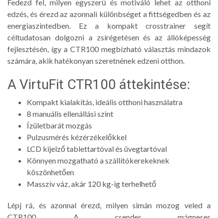
Fedezd fel, milyen egyszerű és motiváló lehet az otthoni
edzés, és érezd az azonnali különbséget a fittségedben és az
energiaszintedben. Ez a kompakt crosstrainer segít
céltudatosan dolgozni a zsírégetésen és az állóképesség
fejlesztésén, így a CTR100 megbízható választás mindazok
számára, akik hatékonyan szeretnének edzeni otthon.
A VirtuFit CTR100 áttekintése:
Kompakt kialakítás, ideális otthoni használatra
8 manuális ellenállási szint
Ízületbarát mozgás
Pulzusmérés kézérzékelőkkel
LCD kijelző tablettartóval és üvegtartóval
Könnyen mozgatható a szállítókerekeknek
köszönhetően
Masszív váz, akár 120 kg-ig terhelhető
Lépj rá, és azonnal érezd, milyen simán mozog veled a
CTR100. A csendes
mágneses