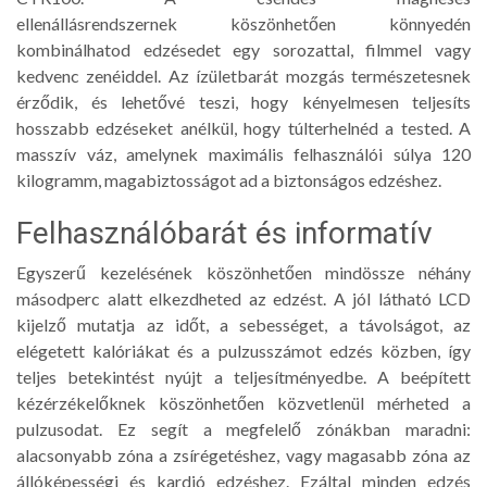
ellenállásrendszernek
köszönhetően könnyedén
kombinálhatod edzésedet egy sorozattal, filmmel vagy
kedvenc zenéiddel. Az ízületbarát mozgás természetesnek
érződik, és lehetővé teszi, hogy kényelmesen teljesíts
hosszabb edzéseket anélkül, hogy túlterhelnéd a tested. A
masszív váz, amelynek
maximális felhasználói súlya 120
kilogramm,
magabiztosságot ad a biztonságos edzéshez.
Felhasználóbarát és informatív
Egyszerű kezelésének köszönhetően mindössze néhány
másodperc alatt elkezdheted az edzést. A jól látható
LCD
kijelző
mutatja az időt, a sebességet, a távolságot, az
elégetett kalóriákat és a pulzusszámot edzés közben, így
teljes betekintést nyújt a teljesítményedbe. A
beépített
kézérzékelőknek
köszönhetően közvetlenül mérheted a
pulzusodat. Ez segít a megfelelő zónákban maradni:
alacsonyabb zóna a zsírégetéshez, vagy magasabb zóna az
állóképességi és kardió edzéshez. Ezáltal minden edzés