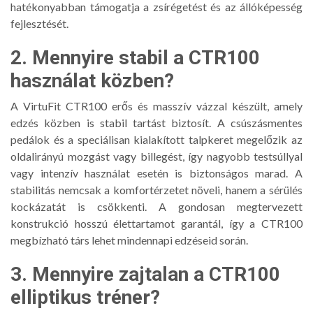
hatékonyabban támogatja a zsírégetést és az állóképesség
fejlesztését.
2. Mennyire stabil a CTR100
használat közben?
A VirtuFit CTR100 erős és masszív vázzal készült, amely
edzés közben is stabil tartást biztosít. A csúszásmentes
pedálok és a speciálisan kialakított talpkeret megelőzik az
oldalirányú mozgást vagy billegést, így nagyobb testsúllyal
vagy intenzív használat esetén is biztonságos marad. A
stabilitás nemcsak a komfortérzetet növeli, hanem a sérülés
kockázatát is csökkenti. A gondosan megtervezett
konstrukció hosszú élettartamot garantál, így a CTR100
megbízható társ lehet mindennapi edzéseid során.
3. Mennyire zajtalan a CTR100
elliptikus tréner?