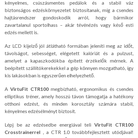
kényelmes, csúszásmentes pedálok és a stabil váz
biztonságos edzéskörnyezetet biztosítanak, míg a csendes
hajtásrendszer gondoskodik arról, hogy bármikor
zavartalanul sportolhass – akár tévénézés vagy késő esti
edzés mellett is.
Az LCD kijelző jól átlátható formában jeleníti meg az időt,
távolságot, sebességet, elégetett kalóriát és a pulzust,
amelyet a kapaszkodókba épített érzékelők mérnek. A
beépített szállítókerekekkel a gép könnyen mozgatható, így
kis lakásokban is egyszerűen elhelyezhető.
A
VirtuFit CTR100
megbízható, ergonomikus és csendes
elliptikus tréner, amely hosszú távon támogatja a hatékony
otthoni edzést, és minden korosztály számára stabil,
kényelmes edzésélményt biztosít.
Lépj be az edzésedbe energiával teli
VirtuFit CTR100
Crosstrainerrel
, a CTR 1.0 továbbfejlesztett utódjával!