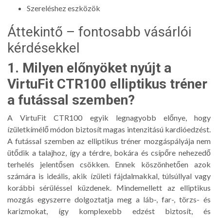
Szereléshez eszközök
Áttekintő – fontosabb vásárlói
kérdésekkel
1. Milyen előnyöket nyújt a
VirtuFit CTR100 elliptikus tréner
a futással szemben?
A VirtuFit CTR100 egyik legnagyobb előnye, hogy
ízületkímélő módon biztosít magas intenzitású kardióedzést.
A futással szemben az elliptikus tréner mozgáspályája nem
ütődik a talajhoz, így a térdre, bokára és csípőre nehezedő
terhelés jelentősen csökken. Ennek köszönhetően azok
számára is ideális, akik ízületi fájdalmakkal, túlsúllyal vagy
korábbi sérüléssel küzdenek. Mindemellett az elliptikus
mozgás egyszerre dolgoztatja meg a láb-, far-, törzs- és
karizmokat, így komplexebb edzést biztosít, és