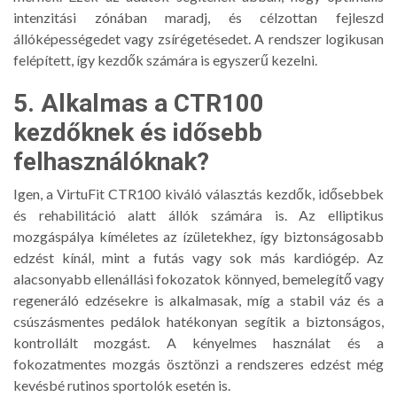
intenzitási zónában maradj, és célzottan fejleszd
állóképességedet vagy zsírégetésedet. A rendszer logikusan
felépített, így kezdők számára is egyszerű kezelni.
5. Alkalmas a CTR100
kezdőknek és idősebb
felhasználóknak?
Igen, a VirtuFit CTR100 kiváló választás kezdők, idősebbek
és rehabilitáció alatt állók számára is. Az elliptikus
mozgáspálya kíméletes az ízületekhez, így biztonságosabb
edzést kínál, mint a futás vagy sok más kardiógép. Az
alacsonyabb ellenállási fokozatok könnyed, bemelegítő vagy
regeneráló edzésekre is alkalmasak, míg a stabil váz és a
csúszásmentes pedálok hatékonyan segítik a biztonságos,
kontrollált mozgást. A kényelmes használat és a
fokozatmentes mozgás ösztönzi a rendszeres edzést még
kevésbé rutinos sportolók esetén is.