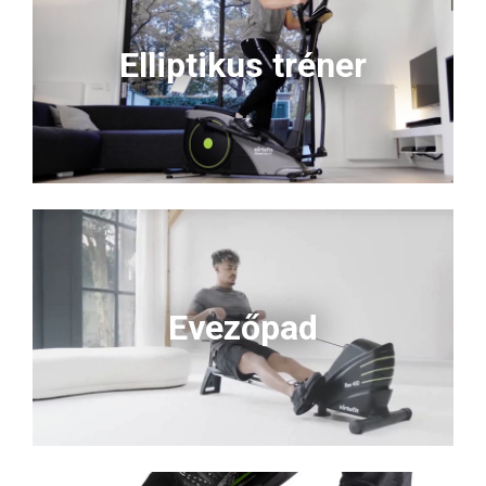
Elliptikus tréner
Evezőpad