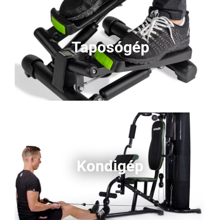
Taposógép
Kondigép