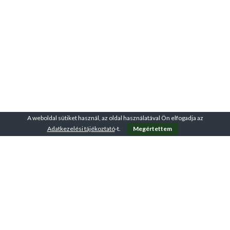
A weboldal sütiket használ, az oldal használatával Ön elfogadja az
Adatkezelési tájékoztató
-t.
Megértettem