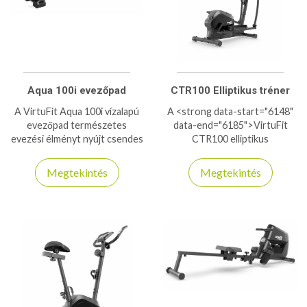
Aqua 100i evezőpad
CTR100 Elliptikus tréner
A VirtuFit Aqua 100i vízalapú
A <strong data-start="6148"
evezőpad természetes
data-end="6185">VirtuFit
evezési élményt nyújt csendes
CTR100 elliptikus
működéssel, otthoni
tréner</strong> tökéletes
edzéshez ideális választás.
otthoni kardiógép, amely
Megtekintés
Megtekintés
teljes testet átmozgató,
ízületkímélő edzést biztosít. A
8 fokozatú mágneses
ellenállásnak köszönhetően
könnyedén szabályozhatod az
edzés intenzitását, így kezdők
és haladók számára is ideális. A
csúszásmentes, kényelmes
pedálok és a stabil váz
biztonságot nyújtanak minden