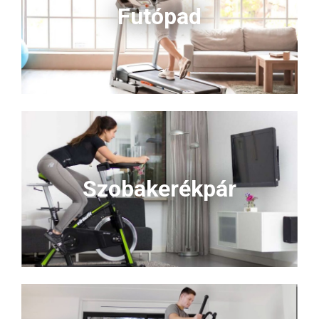
– ne hagyd ki!</strong>
Futópad
Szobakerékpár