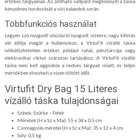
értékes tárgyainak. Az állítható vállpánt megkönnyíti a táska
kényelmes hordozását a vízi kalandok során.
Többfunkciós használat
Legyen szó nyugodt utazásról nyugodt vizekre, vagy kihívás
elé állítja magát a hullámokon, a VirtuFit vízálló táska
nélkülözhetetlen értékei, például ruhái, pénztárcája vagy
elektronikai cikkei szárazon tartásához. A VirtuFit vízálló
táska nem kell aggódnia a nedves tárgyak miatt, és teljes
mértékben élvezheti a vízen töltött időt.
Virtufit Dry Bag 15 Literes
vízálló táska tulajdonságai
Színek: Szürke – Fehér
Méretek (H x Sz x Ma): 55 x 34 x 0.5 cm
Csomagolás méretei (H x Sz x Ma): 35 x 12 x 4 cm
Súly: 0,5 kg