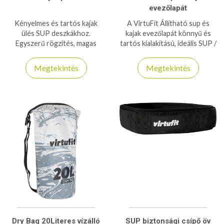
evezőlapát
Kényelmes és tartós kajak
A VirtuFit Állítható sup és
ülés SUP deszkákhoz.
kajak evezőlapát könnyű és
Egyszerű rögzítés, magas
tartós kialakítású, ideális SUP /
háttámla, minden
kajak evezéshez. Ergonomikus
testmagassághoz ideális.
markolat és állítható hossz a
Megtekintés
Megtekintés
maximális kényelemért.
Dry Bag 20Literes vízálló
SUP biztonsági csípő öv