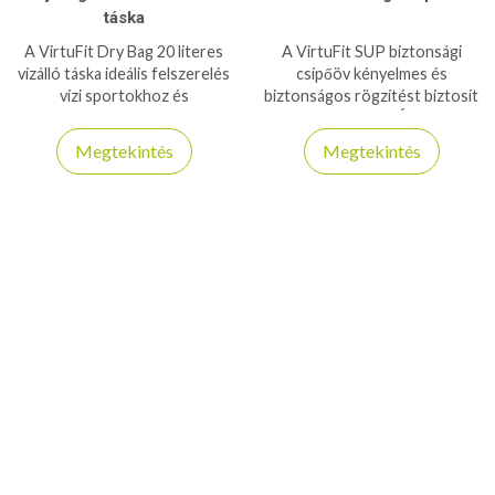
táska
A VirtuFit Dry Bag 20 literes
A VirtuFit SUP biztonsági
vízálló táska ideális felszerelés
csípőöv kényelmes és
vízi sportokhoz és
biztonságos rögzítést biztosít
túrázáshoz, megóvja értékeit
evezés közben. Állítható
a víztől, homoktól és kosztól.
pánttal és erős rögzítéssel a
Megtekintés
Megtekintés
stabilitásért.