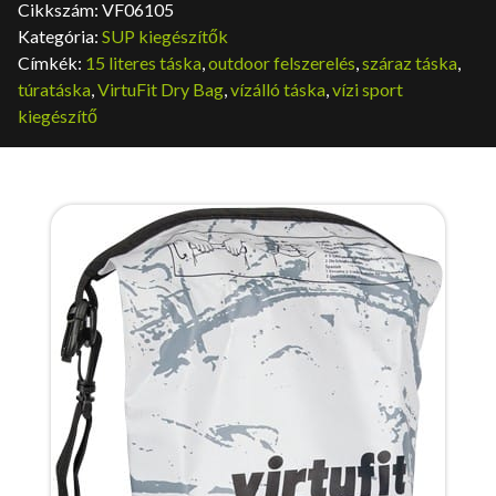
Cikkszám:
VF06105
Kategória:
SUP kiegészítők
Címkék:
15 literes táska
,
outdoor felszerelés
,
száraz táska
,
túratáska
,
VirtuFit Dry Bag
,
vízálló táska
,
vízi sport
kiegészítő