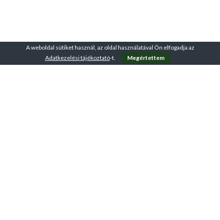
A weboldal sütiket használ, az oldal használatával Ön elfogadja az
Adatkezelési tájékoztató
-t.
Megértettem