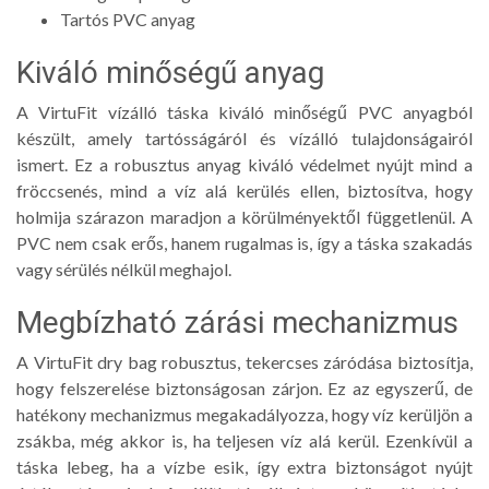
Tartós PVC anyag
Kiváló minőségű anyag
A VirtuFit vízálló táska kiváló minőségű PVC anyagból
készült, amely tartósságáról és vízálló tulajdonságairól
ismert. Ez a robusztus anyag kiváló védelmet nyújt mind a
fröccsenés, mind a víz alá kerülés ellen, biztosítva, hogy
holmija szárazon maradjon a körülményektől függetlenül. A
PVC nem csak erős, hanem rugalmas is, így a táska szakadás
vagy sérülés nélkül meghajol.
Megbízható zárási mechanizmus
A VirtuFit dry bag robusztus, tekercses záródása biztosítja,
hogy felszerelése biztonságosan zárjon. Ez az egyszerű, de
hatékony mechanizmus megakadályozza, hogy víz kerüljön a
zsákba, még akkor is, ha teljesen víz alá kerül. Ezenkívül a
táska lebeg, ha a vízbe esik, így extra biztonságot nyújt