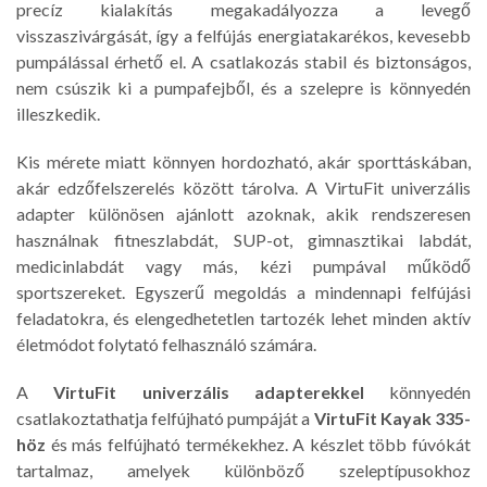
precíz kialakítás megakadályozza a levegő
visszaszivárgását, így a felfújás energiatakarékos, kevesebb
pumpálással érhető el. A csatlakozás stabil és biztonságos,
nem csúszik ki a pumpafejből, és a szelepre is könnyedén
illeszkedik.
Kis mérete miatt könnyen hordozható, akár sporttáskában,
akár edzőfelszerelés között tárolva. A VirtuFit univerzális
adapter különösen ajánlott azoknak, akik rendszeresen
használnak fitneszlabdát, SUP-ot, gimnasztikai labdát,
medicinlabdát vagy más, kézi pumpával működő
sportszereket. Egyszerű megoldás a mindennapi felfújási
feladatokra, és elengedhetetlen tartozék lehet minden aktív
életmódot folytató felhasználó számára.
A
VirtuFit univerzális adapterekkel
könnyedén
csatlakoztathatja felfújható pumpáját a
VirtuFit Kayak 335-
höz
és más felfújható termékekhez. A készlet több fúvókát
tartalmaz, amelyek különböző szeleptípusokhoz