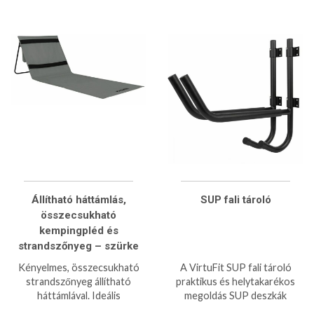
Állítható háttámlás,
SUP fali tároló
összecsukható
kempingpléd és
strandszőnyeg – szürke
Kényelmes, összecsukható
A VirtuFit SUP fali tároló
strandszőnyeg állítható
praktikus és helytakarékos
háttámlával. Ideális
megoldás SUP deszkák
pihenéshez a strandon,
biztonságos tárolására.