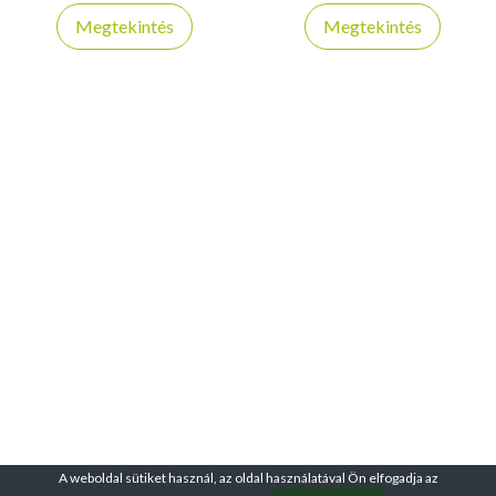
pikniken vagy kempingezés
Strapabíró kialakítás, egyszerű
Megtekintés
Megtekintés
közben.
felszerelés.
A weboldal sütiket használ, az oldal használatával Ön elfogadja az