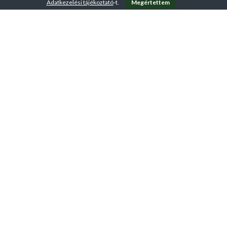
Adatkezelési tájékoztató
-t.
Megértettem
A VirtuFit-ről
ÁSZF – Üzletszabályzat
Adatkezelési tájékoztató
Kapcsolat