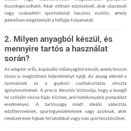
összekapcsolható. Akár otthoni edzéseknél, akár utazásnál
vagy szabadtéri sportolásnál hasznos eszköz, amely
jelentősen megkönnyíti a felfújás folyamatát.
2. Milyen anyagból készül, és
mennyire tartós a használat
során?
Az adapter erős, kopásálló műanyagból készül, amely hosszú
távon is megbízható teljesítményt nyújt. Az anyag ellenáll a
nyomásnak és a gyakori csatlakoztatás okozta
igénybevételnek. A precíz illesztés biztosítja, hogy a levegő
ne szökjön vissza fújás közben, ami hatékonyabb pumpálást
eredményez. A tartóssága miatt ideális választás
edzőtermeknek, sportegyesületeknek vagy azoknak, akik
rendszeresen fújnak fel labdákat vagy más sporteszközöket.