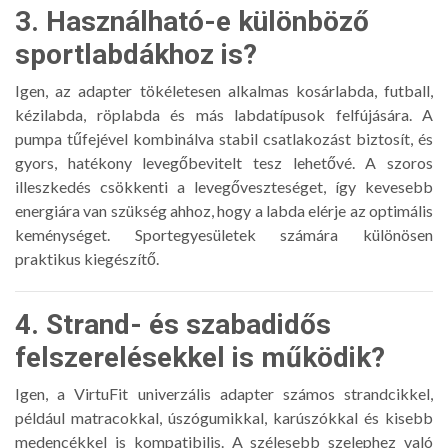
3. Használható-e különböző
sportlabdákhoz is?
Igen, az adapter tökéletesen alkalmas kosárlabda, futball,
kézilabda, röplabda és más labdatípusok felfújására. A
pumpa tűfejével kombinálva stabil csatlakozást biztosít, és
gyors, hatékony levegőbevitelt tesz lehetővé. A szoros
illeszkedés csökkenti a levegőveszteséget, így kevesebb
energiára van szükség ahhoz, hogy a labda elérje az optimális
keménységet. Sportegyesületek számára különösen
praktikus kiegészítő.
4. Strand- és szabadidős
felszerelésekkel is működik?
Igen, a VirtuFit univerzális adapter számos strandcikkel,
például matracokkal, úszógumikkal, karúszókkal és kisebb
medencékkel is kompatibilis. A szélesebb szelephez való