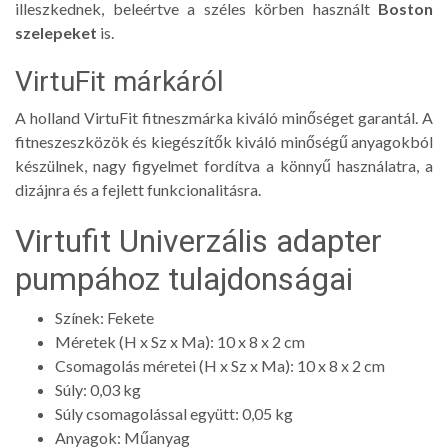
illeszkednek, beleértve a széles körben használt
Boston
szelepeket
is.
VirtuFit márkáról
A holland VirtuFit fitneszmárka kiváló minőséget garantál. A
fitneszeszközök és kiegészítők kiváló minőségű anyagokból
készülnek, nagy figyelmet fordítva a könnyű használatra, a
dizájnra és a fejlett funkcionalitásra.
Virtufit Univerzális adapter
pumpához tulajdonságai
Színek: Fekete
Méretek (H x Sz x Ma): 10 x 8 x 2 cm
Csomagolás méretei (H x Sz x Ma): 10 x 8 x 2 cm
Súly: 0,03 kg
Súly csomagolással együtt: 0,05 kg
Anyagok: Műanyag