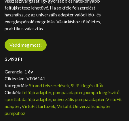
visszaszivárgását, így gyorsabb és hatékonyabb
felfújást tesz lehetővé. Ha sokféle felszerelést
használsz, ez az univerzális adapter valódi idő- és
energiaspóroló megoldás. Vásárláshoz tökéletes,
praktikus választás.
Vedd meg most!
3 .490
Ft
Garancia:
1 év
Cikkszám:
VF06141
Kategóriák:
Strand felszerelések
,
SUP kiegészítők
Címkék:
felfújó adapter
,
pumpa adapter
,
pumpa kiegészítő
,
sportlabda fújó adapter
,
univerzális pumpa adapter
,
VirtuFit
adapter
,
VirtuFit tartozék
,
Virtufit Univerzális adapter
pumpához