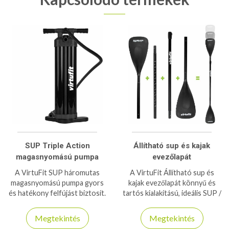
SUP Triple Action
Állítható sup és kajak
magasnyomású pumpa
evezőlapát
A VirtuFit SUP háromutas
A VirtuFit Állítható sup és
magasnyomású pumpa gyors
kajak evezőlapát könnyű és
és hatékony felfújást biztosít.
tartós kialakítású, ideális SUP /
Kétirányú működés,
kajak evezéshez. Ergonomikus
ergonomikus kialakítás,
markolat és állítható hossz a
Megtekintés
Megtekintés
könnyű és hordozható.
maximális kényelemért.