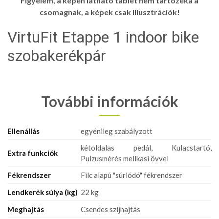
Figyelem, a képen látható tablet nem tartozéka a
csomagnak, a képek csak illusztrációk!
VirtuFit Etappe 1 indoor bike
szobakerékpár
További információk
Ellenállás
egyénileg szabályzott
kétoldalas pedál, Kulacstartó,
Extra funkciók
Pulzusmérés mellkasi övvel
Fékrendszer
Filc alapú "súrlódó" fékrendszer
Lendkerék súlya (kg)
22 kg
Meghajtás
Csendes szíjhajtás