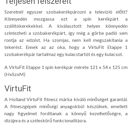
Teljesen felszerelt
Szeretnél egyszer szobakerékpározni a televízió előtt?
Könnyedén mozgassa ezt a spin kerékpárt a
szállítókerekekkel. A kiválasztott helyen könnyedén
szintezheti a szobakerékpárt, így még a görbe padló sem
rontja az edzést. Ha szomjas, nem kell megszakítania a
tekerést. Ennek az az oka, hogy a VirtuFit Etappe 1
szobakerékpár tartalmaz egy kulacstartót és egy kulacsot.
A VirtuFit Etappe 1 spin kerékpár mérete 121 x 54 x 125 cm
(HxSzxM)
VirtuFit
A Holland VirtuFit fitnesz márka kiváló minőséget garantál.
A fitneszgépek minőségi anyagokból készülnek, emellett
nagy figyelmet fordítanak a könnyű kezelhetőségre, a
dizájnra és a széleskörű funkcionalitásra.