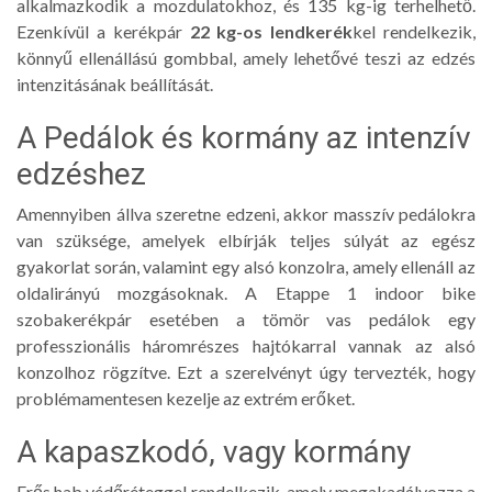
alkalmazkodik a mozdulatokhoz, és 135 kg-ig terhelhető.
Ezenkívül a kerékpár
22 kg-os lendkerék
kel rendelkezik,
könnyű ellenállású gombbal, amely lehetővé teszi az edzés
intenzitásának beállítását.
A Pedálok és kormány az intenzív
edzéshez
Amennyiben állva szeretne edzeni, akkor masszív pedálokra
van szüksége, amelyek elbírják teljes súlyát az egész
gyakorlat során, valamint egy alsó konzolra, amely ellenáll az
oldalirányú mozgásoknak. A Etappe 1 indoor bike
szobakerékpár esetében a tömör vas pedálok egy
professzionális háromrészes hajtókarral vannak az alsó
konzolhoz rögzítve. Ezt a szerelvényt úgy tervezték, hogy
problémamentesen kezelje az extrém erőket.
A kapaszkodó, vagy kormány
Erős hab védőréteggel rendelkezik, amely megakadályozza a