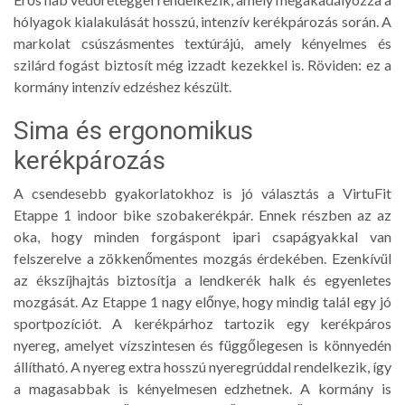
hólyagok kialakulását hosszú, intenzív kerékpározás során. A
markolat csúszásmentes textúrájú, amely kényelmes és
szilárd fogást biztosít még izzadt kezekkel is. Röviden: ez a
kormány intenzív edzéshez készült.
Sima és ergonomikus
kerékpározás
A csendesebb gyakorlatokhoz is jó választás a VirtuFit
Etappe 1 indoor bike szobakerékpár. Ennek részben az az
oka, hogy minden forgáspont ipari csapágyakkal van
felszerelve a zökkenőmentes mozgás érdekében. Ezenkívül
az ékszíjhajtás biztosítja a lendkerék halk és egyenletes
mozgását. Az Etappe 1 nagy előnye, hogy mindig talál egy jó
sportpozíciót. A kerékpárhoz tartozik egy kerékpáros
nyereg, amelyet vízszintesen és függőlegesen is könnyedén
állítható. A nyereg extra hosszú nyeregrúddal rendelkezik, így
a magasabbak is kényelmesen edzhetnek. A kormány is