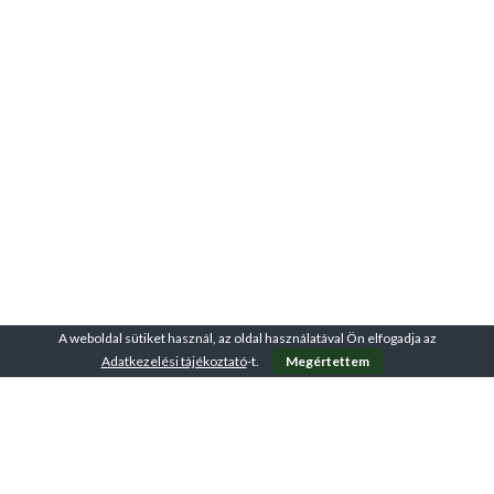
testalkathoz könnyen
igazítható. Az LCD kijelzőn
nyomon követheti a
legfontosabb edzésadatokat,
így motivált maradhat céljai
elérésében. Stabil, tartós
szerkezete hosszú évekre
megbízható társ az otthoni
edzésben. Válassza a VirtuFit
HTR100-at, ha halk, kényelmes
és erőteljes teljesítményt
kínáló szobakerékpárt keres!
A weboldal sütiket használ, az oldal használatával Ön elfogadja az
Adatkezelési tájékoztató
-t.
Megértettem