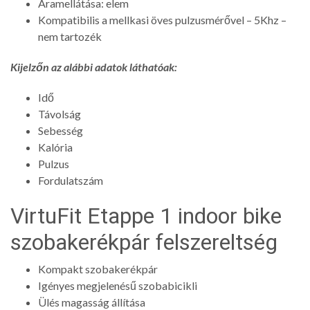
Áramellátása: elem
Kompatibilis a mellkasi öves pulzusmérővel – 5Khz –
nem tartozék
Kijelzőn az alábbi adatok láthatóak:
Idő
Távolság
Sebesség
Kalória
Pulzus
Fordulatszám
VirtuFit Etappe 1 indoor bike
szobakerékpár felszereltség
Kompakt szobakerékpár
Igényes megjelenésű szobabicikli
Ülés magasság állítása