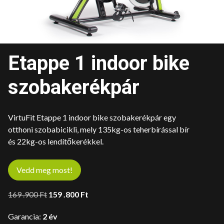
Etappe 1 indoor bike
szobakerékpár
VirtuFit Etappe 1 indoor bike szobakerékpár egy
otthoni szobabicikli, mely 135kg-os teherbírással bír
és 22kg-os lendítőkerékkel.
Vedd meg most!
Original
Current
169 .900
Ft
159 .800
Ft
price
price
Garancia:
2 év
was:
is: