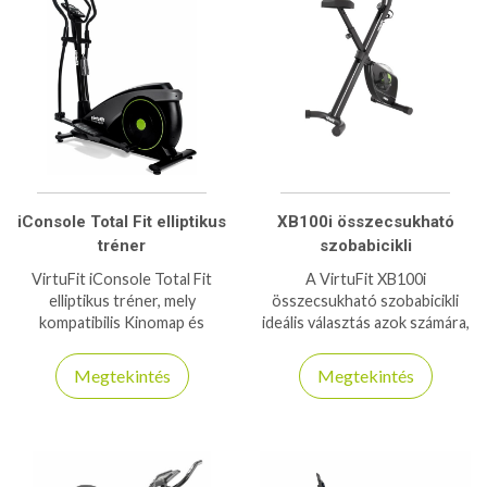
iConsole Total Fit elliptikus
XB100i összecsukható
tréner
szobabicikli
VirtuFit iConsole Total Fit
A VirtuFit XB100i
elliptikus tréner, mely
összecsukható szobabicikli
kompatibilis Kinomap és
ideális választás azok számára,
iConsole+ applikációkkal
akik helytakarékos, kényelmes
150kg-os teherbírás.
és modern kardióeszközt
Megtekintés
Megtekintés
keresnek otthoni használatra.
Az összecsukható
kialakításnak köszönhetően
használaton kívül minimális
helyet foglal, miközben stabil