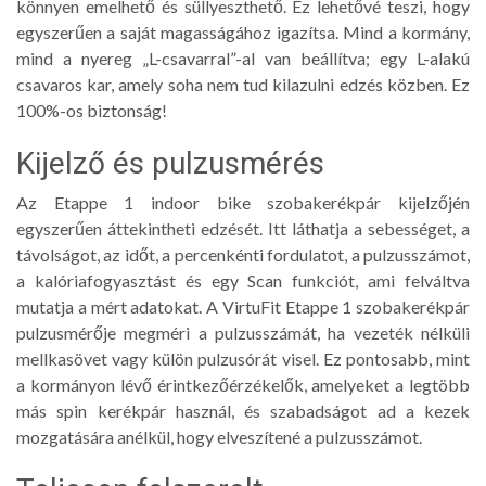
könnyen emelhető és süllyeszthető. Ez lehetővé teszi, hogy
egyszerűen a saját magasságához igazítsa. Mind a kormány,
mind a nyereg „L-csavarral”-al van beállítva; egy L-alakú
csavaros kar, amely soha nem tud kilazulni edzés közben. Ez
100%-os biztonság!
Kijelző és pulzusmérés
Az Etappe 1 indoor bike szobakerékpár kijelzőjén
egyszerűen áttekintheti edzését. Itt láthatja a sebességet, a
távolságot, az időt, a percenkénti fordulatot, a pulzusszámot,
a kalóriafogyasztást és egy Scan funkciót, ami felváltva
mutatja a mért adatokat. A VirtuFit Etappe 1 szobakerékpár
pulzusmérője megméri a pulzusszámát, ha vezeték nélküli
mellkasövet vagy külön pulzusórát visel. Ez pontosabb, mint
a kormányon lévő érintkezőérzékelők, amelyeket a legtöbb
más spin kerékpár használ, és szabadságot ad a kezek
mozgatására anélkül, hogy elveszítené a pulzusszámot.