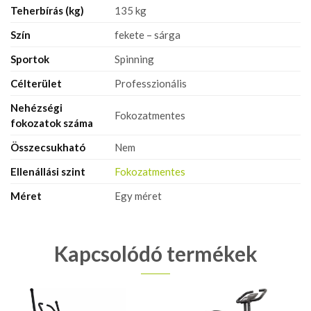
Teherbírás (kg)
135 kg
Szín
fekete – sárga
Sportok
Spinning
Célterület
Professzionális
Nehézségi
Fokozatmentes
fokozatok száma
Összecsukható
Nem
Ellenállási szint
Fokozatmentes
Méret
Egy méret
Kapcsolódó termékek