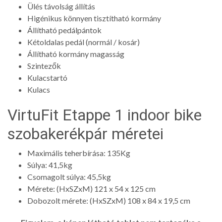
Ülés távolság állítás
Higénikus könnyen tisztítható kormány
Állítható pedálpántok
Kétoldalas pedál (normál / kosár)
Állítható kormány magasság
Szintezők
Kulacstartó
Kulacs
VirtuFit Etappe 1 indoor bike
szobakerékpár méretei
Maximális teherbírása: 135Kg
Súlya: 41,5kg
Csomagolt súlya: 45,5kg
Mérete: (HxSZxM) 121 x 54 x 125 cm
Dobozolt mérete: (HxSZxM) 108 x 84 x 19,5 cm