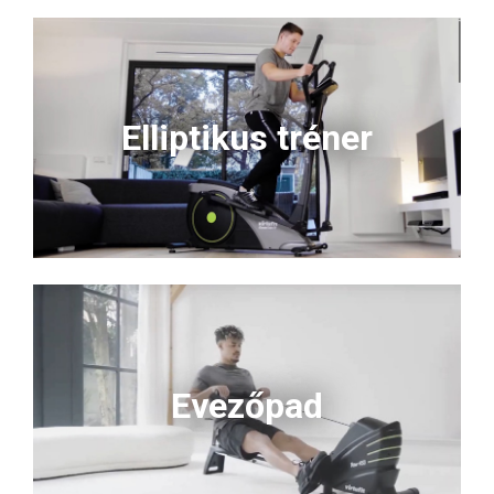
Elliptikus tréner
Evezőpad