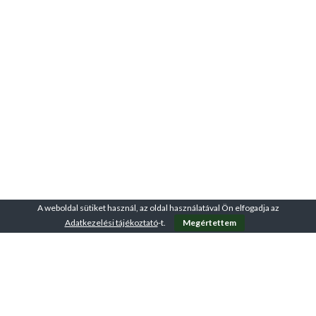
A weboldal sütiket használ, az oldal használatával Ön elfogadja az
Adatkezelési tájékoztató
-t.
Megértettem