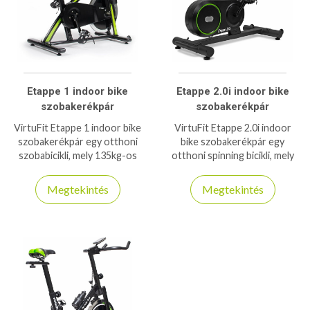
Etappe 1 indoor bike
Etappe 2.0i indoor bike
szobakerékpár
szobakerékpár
VirtuFit Etappe 1 indoor bike
VirtuFit Etappe 2.0i indoor
szobakerékpár egy otthoni
bike szobakerékpár egy
szobabicikli, mely 135kg-os
otthoni spinning bicikli, mely
teherbírással bír és 22kg-os
kompatibilis a népszerű
lendítőkerékkel.
fitnesz applikációkkal!
Megtekintés
Megtekintés