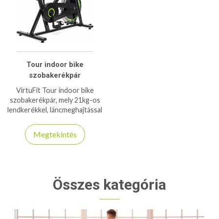
Tour indoor bike
szobakerékpár
VirtuFit Tour indoor bike
szobakerékpár, mely 21kg-os
lendkerékkel, láncmeghajtással
igazi spinning élményt biztiosít
számodra!
Megtekintés
Összes kategória