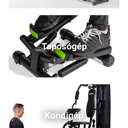
Taposógép
Kondigép