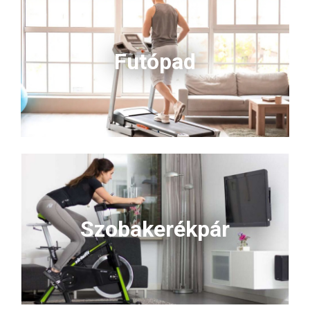
Futópad
Szobakerékpár