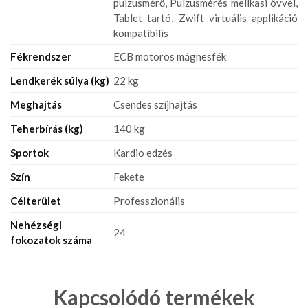
pulzusmérő, Pulzusmérés mellkasi övvel,
Tablet tartó, Zwift virtuális applikáció
kompatibilis
Fékrendszer
ECB motoros mágnesfék
Lendkerék súlya (kg)
22 kg
Meghajtás
Csendes szíjhajtás
Teherbírás (kg)
140 kg
Sportok
Kardio edzés
Szín
Fekete
Célterület
Professzionális
Nehézségi
24
fokozatok száma
Kapcsolódó termékek