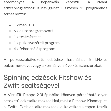
eredményét. A képernyőn keresztül a kívánt
edzésprogramhoz is navigálhat. Összesen 13 programhoz
férhet hozzá:
1 x manuális
6 x előre programozott
1 x testzsírteszt
1 x pulzusvezérelt program
4 x felhasználói program
A pulzusszabályozott edzéshez használhat 5 kHz-es
pulzusmérő övet vagy a kormányon lévő kézi szenzorokat.
Spinning edzések Fitshow és
Zwift segítségével
A VirtuFit Etappe 2.0i Spinbike könnyen párosítható olyan
népszerű edzésalkalmazásokkal, mint a Fitshow, Kinomap és
a Zwift. Ezek az alkalmazások a következőképpen teszik