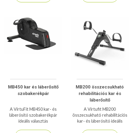
bír!
MB450 kar és láberősítő
MB200 összecsukható
szobakerékpár
rehabilitációs kar és
láberősítő
A VirtuFit MB450 kar- és
A Virtufit MB200
láberősítő szobakerékpár
összecsukható rehabilitációs
ideális választás
kar- és láberősítő ideális
rehabilitációhoz és otthoni
eszköz otthoni
edzéshez, 12 fokozatú
gyógytornához és kímélő