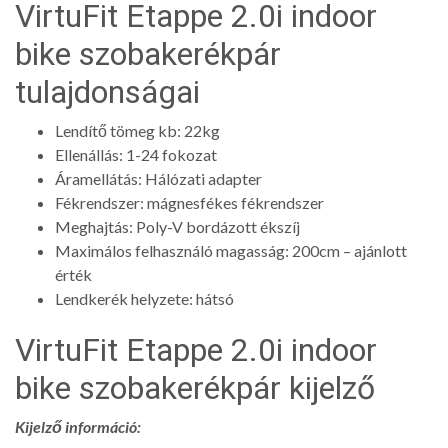
VirtuFit Etappe 2.0i indoor
bike szobakerékpár
tulajdonságai
Lendítő tömeg kb: 22kg
Ellenállás: 1-24 fokozat
Áramellátás: Hálózati adapter
Fékrendszer: mágnesfékes fékrendszer
Meghajtás: Poly-V bordázott ékszíj
Maximálos felhasználó magasság: 200cm – ajánlott
érték
Lendkerék helyzete: hátsó
VirtuFit Etappe 2.0i indoor
bike szobakerékpár kijelző
Kijelző információ: