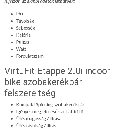
Kijelzőn az alábbi adatok láthatóak:
Idő
Távolság
Sebesség
Kalória
Pulzus
Watt
Fordulatszám
VirtuFit Etappe 2.0i indoor
bike szobakerékpár
felszereltség
Kompakt Spinning szobakerékpár
Igényes megjelenésű szobabicikli
Ülés magasság állítása
Ülés távolság állítás