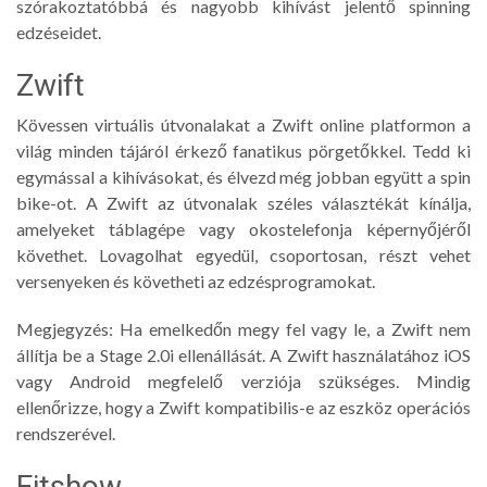
szórakoztatóbbá és nagyobb kihívást jelentő spinning
edzéseidet.
Zwift
Kövessen virtuális útvonalakat a Zwift online platformon a
világ minden tájáról érkező fanatikus pörgetőkkel. Tedd ki
egymással a kihívásokat, és élvezd még jobban együtt a spin
bike-ot. A Zwift az útvonalak széles választékát kínálja,
amelyeket táblagépe vagy okostelefonja képernyőjéről
követhet. Lovagolhat egyedül, csoportosan, részt vehet
versenyeken és követheti az edzésprogramokat.
Megjegyzés: Ha emelkedőn megy fel vagy le, a Zwift nem
állítja be a Stage 2.0i ellenállását. A Zwift használatához iOS
vagy Android megfelelő verziója szükséges. Mindig
ellenőrizze, hogy a Zwift kompatibilis-e az eszköz operációs
rendszerével.
Fitshow