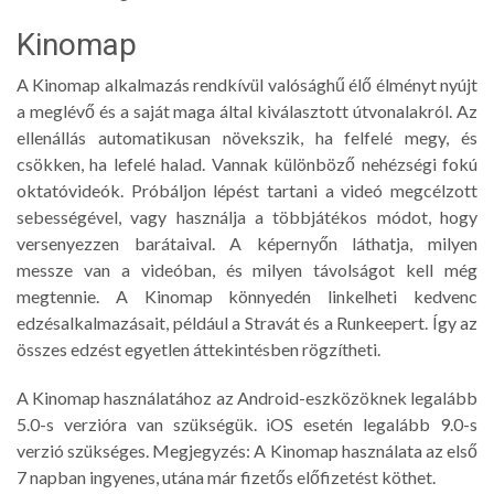
Kinomap
A Kinomap alkalmazás rendkívül valósághű élő élményt nyújt
a meglévő és a saját maga által kiválasztott útvonalakról. Az
ellenállás automatikusan növekszik, ha felfelé megy, és
csökken, ha lefelé halad. Vannak különböző nehézségi fokú
oktatóvideók. Próbáljon lépést tartani a videó megcélzott
sebességével, vagy használja a többjátékos módot, hogy
versenyezzen barátaival. A képernyőn láthatja, milyen
messze van a videóban, és milyen távolságot kell még
megtennie. A Kinomap könnyedén linkelheti kedvenc
edzésalkalmazásait, például a Stravát és a Runkeepert. Így az
összes edzést egyetlen áttekintésben rögzítheti.
A Kinomap használatához az Android-eszközöknek legalább
5.0-s verzióra van szükségük. iOS esetén legalább 9.0-s
verzió szükséges. Megjegyzés: A Kinomap használata az első
7 napban ingyenes, utána már fizetős előfizetést köthet.