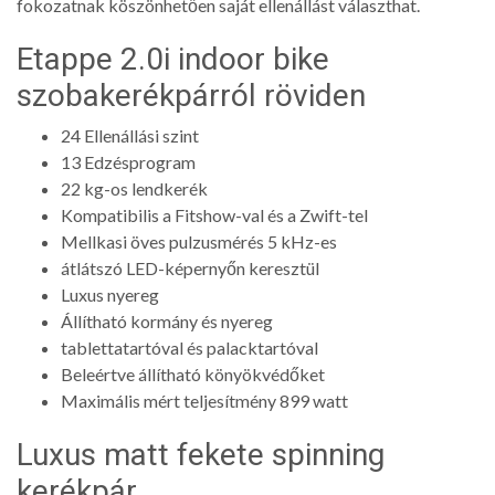
fokozatnak köszönhetően saját ellenállást választhat.
Etappe 2.0i indoor bike
szobakerékpárról röviden
24 Ellenállási szint
13 Edzésprogram
22 kg-os lendkerék
Kompatibilis a Fitshow-val és a Zwift-tel
Mellkasi öves pulzusmérés 5 kHz-es
átlátszó LED-képernyőn keresztül
Luxus nyereg
Állítható kormány és nyereg
tablettatartóval és palacktartóval
Beleértve állítható könyökvédőket
Maximális mért teljesítmény 899 watt
Luxus matt fekete spinning
kerékpár