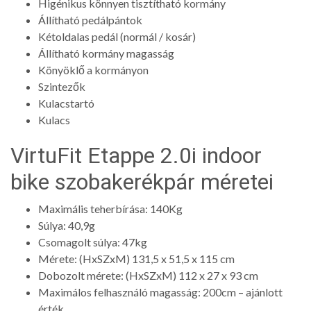
Higénikus könnyen tisztítható kormány
Állítható pedálpántok
Kétoldalas pedál (normál / kosár)
Állítható kormány magasság
Könyöklő a kormányon
Szintezők
Kulacstartó
Kulacs
VirtuFit Etappe 2.0i indoor
bike szobakerékpár méretei
Maximális teherbírása: 140Kg
Súlya: 40,9g
Csomagolt súlya: 47kg
Mérete: (HxSZxM) 131,5 x 51,5 x 115 cm
Dobozolt mérete: (HxSZxM) 112 x 27 x 93 cm
Maximálos felhasználó magasság: 200cm – ajánlott
érték