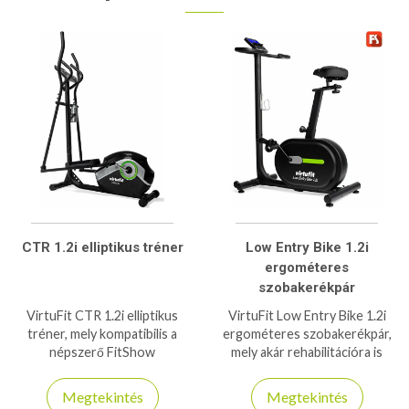
CTR 1.2i elliptikus tréner
Low Entry Bike 1.2i
ergométeres
szobakerékpár
VirtuFit CTR 1.2i elliptikus
VirtuFit Low Entry Bike 1.2i
tréner, mely kompatibilis a
ergométeres szobakerékpár,
népszerő FitShow
mely akár rehabilitációra is
applikációval, így edzési
használható, 140kg-os
élményeit növelheti használat
teherbírással, és Fitshow
Megtekintés
Megtekintés
közben!
applikáció kompatibilitással