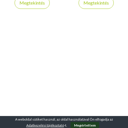
Megtekintés
Megtekintés
elektromos ellenállással és
erősítéshez. Állítható
LCD kijelzővel.
ellenállásának köszönhetően
személyre szabható terhelést
biztosít, így kezdők és
idősebbek számára is
biztonságos választás.
Kompakt, könnyen
összecsukható kialakítása
miatt kis helyen is elfér,
használható láb- és
karpedálozásra egyaránt.
Segít az izmok
átmozgatásában, a
vérkeringés javításában és a
mozgékonyság
fenntartásában. Ha praktikus,
megbízható rehabilitációs
eszközt keresel otthonra, a
Virtufit MB200 kiváló
megoldás. Rendeld meg most,
A weboldal sütiket használ, az oldal használatával Ön elfogadja az
és támogasd aktívan a
Adatkezelési tájékoztató
-t.
Megértettem
felépülésed!