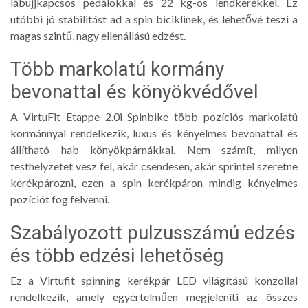
lábujjkapcsos pedálokkal és 22 kg-os lendkerékkel. Ez
utóbbi jó stabilitást ad a spin biciklinek, és lehetővé teszi a
magas szintű, nagy ellenállású edzést.
Több markolatú kormány
bevonattal és könyökvédővel
A VirtuFit Etappe 2.0i Spinbike több pozíciós markolatú
kormánnyal rendelkezik, luxus és kényelmes bevonattal és
állítható hab könyökpárnákkal. Nem számít, milyen
testhelyzetet vesz fel, akár csendesen, akár sprintel szeretne
kerékpározni, ezen a spin kerékpáron mindig kényelmes
pozíciót fog felvenni.
Szabályozott pulzusszámú edzés
és több edzési lehetőség
Ez a Virtufit spinning kerékpár LED világítású konzollal
rendelkezik, amely egyértelműen megjeleníti az összes