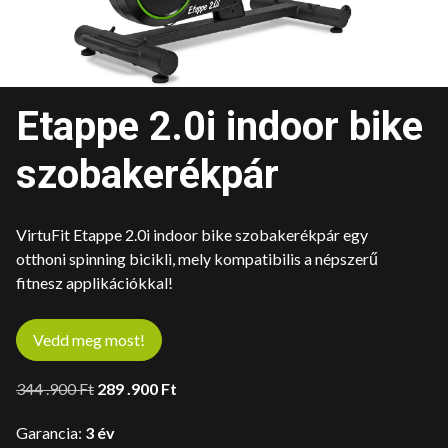
Etappe 2.0i indoor bike
szobakerékpár
VirtuFit Etappe 2.0i indoor bike szobakerékpár egy
otthoni spinning bicikli, mely kompatibilis a népszerű
fitnesz applikációkkal!
Vedd meg most!
Original
Current
344 .900
Ft
289 .900
Ft
price
price
Garancia:
3 év
was:
is: