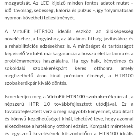
mozgatását. Az LCD kijelző minden fontos adatot mutat –
idő, távolság, sebesség, kalória és pulzus –, így folyamatosan
nyomon követheti teljesítményét.
A VirtuFit HTR100 ideális eszköz az állóképesség
növeléséhez, a fogyáshoz, az általános fittség javításához és
a rehabilitációs edzésekhez is. A minőséget és tartósságot
képviselő VirtuFit márka garancia a hosszú élettartamra és a
problémamentes használatra. Ha egy halk, kényelmes és
sokoldalú szobakerékpárt keres otthonra, amely
megfizethető áron kínál prémium élményt, a HTR100
szobakerékpár kiváló döntés.
Ismerkedjen meg a
VirtuFit HTR100 szobakerékpár
ral
, a
népszerű HTR 1.0 továbbfejlesztett utódjával. Ez a
továbbfejlesztett verzió még nagyobb kényelmet, stabilitást
és könnyű kezelhetőséget kínál, lehetővé téve, hogy azonnal
elkezdhesse a hatékony otthoni edzést. Kompakt méretének
és egyszerű kezelésének köszönhetően a HTR100 ideális