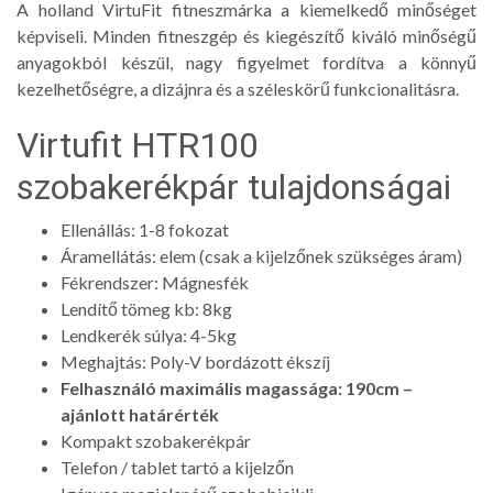
A holland VirtuFit fitneszmárka a kiemelkedő minőséget
képviseli. Minden fitneszgép és kiegészítő kiváló minőségű
anyagokból készül, nagy figyelmet fordítva a könnyű
kezelhetőségre, a dizájnra és a széleskörű funkcionalitásra.
Virtufit HTR100
szobakerékpár tulajdonságai
Ellenállás: 1-8 fokozat
Áramellátás: elem (csak a kijelzőnek szükséges áram)
Fékrendszer: Mágnesfék
Lendítő tömeg kb: 8kg
Lendkerék súlya: 4-5kg
Meghajtás: Poly-V bordázott ékszíj
Felhasználó maximális magassága: 190cm –
ajánlott határérték
Kompakt szobakerékpár
Telefon / tablet tartó a kijelzőn