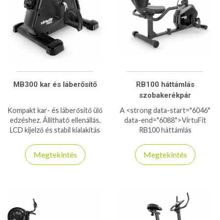
MB300 kar és láberősítő
RB100 háttámlás
szobakerékpár
Kompakt kar- és láberősítő ülő
A <strong data-start="6046"
edzéshez. Állítható ellenállás,
data-end="6088">VirtuFit
LCD kijelző és stabil kialakítás
RB100 háttámlás
– ideális otthonra, irodába
szobakerékpár</strong>
vagy rehabilitációhoz.
tökéletes választás, ha
Megtekintés
Megtekintés
kényelmes, ízületkímélő és
hatékony otthoni edzőgépet
keresel. A párnázott, állítható
ülés és a stabil háttámla ideális
testtartást biztosít, így
hosszabb edzések is
könnyedén végezhetők. A 8