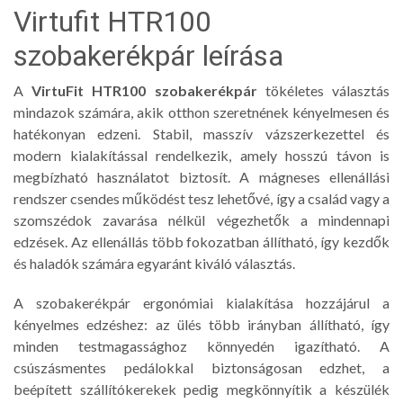
Virtufit HTR100
szobakerékpár leírása
A
VirtuFit HTR100 szobakerékpár
tökéletes választás
mindazok számára, akik otthon szeretnének kényelmesen és
hatékonyan edzeni. Stabil, masszív vázszerkezettel és
modern kialakítással rendelkezik, amely hosszú távon is
megbízható használatot biztosít. A mágneses ellenállási
rendszer csendes működést tesz lehetővé, így a család vagy a
szomszédok zavarása nélkül végezhetők a mindennapi
edzések. Az ellenállás több fokozatban állítható, így kezdők
és haladók számára egyaránt kiváló választás.
A szobakerékpár ergonómiai kialakítása hozzájárul a
kényelmes edzéshez: az ülés több irányban állítható, így
minden testmagassághoz könnyedén igazítható. A
csúszásmentes pedálokkal biztonságosan edzhet, a
beépített szállítókerekek pedig megkönnyítik a készülék