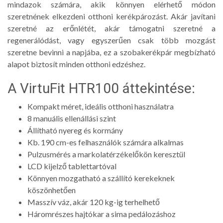
mindazok számára, akik könnyen elérhető módon
szeretnének elkezdeni otthoni kerékpározást. Akár javítani
szeretné az erőnlétét, akár támogatni szeretné a
regenerálódást, vagy egyszerűen csak több mozgást
szeretne bevinni a napjába, ez a szobakerékpár megbízható
alapot biztosít minden otthoni edzéshez.
A VirtuFit HTR100 áttekintése:
Kompakt méret, ideális otthoni használatra
8 manuális ellenállási szint
Állítható nyereg és kormány
Kb. 190 cm-es felhasználók számára alkalmas
Pulzusmérés a markolatérzékelőkön keresztül
LCD kijelző tablettartóval
Könnyen mozgatható a szállító kerekeknek
köszönhetően
Masszív váz, akár 120 kg-ig terhelhető
Háromrészes hajtókar a sima pedálozáshoz