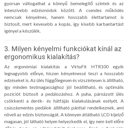
gyorsan váltogathat a könnyű bemelegítő szintek és az
intenzívebb edzésmódok között. A csendes működés
nemcsak kényelmes, hanem hosszabb élettartamot is
biztosít, mert kevesebb a kopás, így kisebb karbantartást
igényel a készülék.
3. Milyen kényelmi funkciókat kínál az
ergonomikus kialakítás?
Az ergonómiai kialakítás a VirtuFit HTR100 egyik
legnagyobb előnye, hiszen kényelmessé teszi a hosszabb
edzéseket is. Az ülés függőlegesen és vízszintesen is állítható,
így minden testmagassághoz jól beállítható, és optimális
pozíciót biztosít a pedálozáshoz. A puha, párnázott ülés
csökkenti a derék- és hátfájás kialakulásának esélyét. A
csúszásmentes pedálok állítható pánttal rendelkeznek, ami
növeli az edzés biztonságát. A könnyen átlátható LCD kijelző
magasan, jól látható helyen helyezkedik el, így nem kell előre