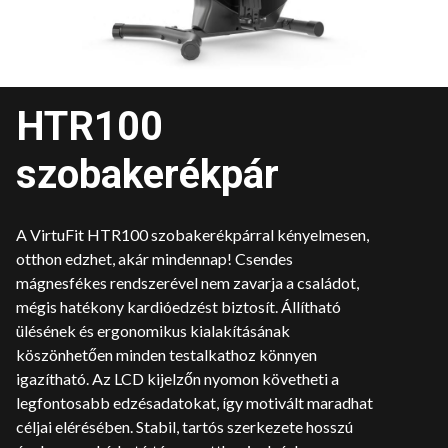
HTR100
szobakerékpár
A VirtuFit HTR100 szobakerékpárral kényelmesen,
otthon edzhet, akár mindennap! Csendes
mágnesfékes rendszerével nem zavarja a családot,
mégis hatékony kardióedzést biztosít. Állítható
ülésének és ergonomikus kialakításának
köszönhetően minden testalkathoz könnyen
igazítható. Az LCD kijelzőn nyomon követheti a
legfontosabb edzésadatokat, így motivált maradhat
céljai elérésében. Stabil, tartós szerkezete hosszú