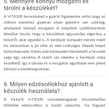
5. Mennyire könnyű mozgatni és
tárolni a készüléket?
A HTR100 tervezésénél a gyártó figyelembe vette, hogy az
otthoni edzéshez gyakran olyan gépekre van szükség,
amelyeket könnyű mozgatni. A beépített szállítókerekek
lehetővé teszik, hogy a készüléket egyszerűen elgurítsa a
helyéről, akár egyedül is. A kerékpár kompakt mérete miatt
kis lakásokban is jól elfér, és nem szükséges állandó helyet
biztosítani neki. Edzés után könnyedén félretehető a fal mellé
vagy egy sarokba. A stabil váz ellenére a kerékpár súlya
kezelhető, így a tárolás és a mozgatás egyáltalán nem jelent
kihívást a mindennapokban.
6. Milyen edzéscélokhoz ajánlott a
készülék használata?
A VirtuFit HTR100 sokoldalúságának köszönhetően
többféle edzéscélhoz is kiváló választás. Ha fogyást