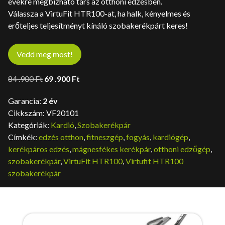
évekre megbízható társ az otthoni edzésben.
Válassza a VirtuFit HTR100-at, ha halk, kényelmes és
erőteljes teljesítményt kínáló szobakerékpárt keres!
Vedd meg most!
Original
Current
84 .900
Ft
69 .900
Ft
price
price
Garancia:
2 év
was:
is:
Cikkszám:
VF20101
84
69
Kategóriák:
Kardió
,
Szobakerékpár
.900 Ft.
.900 Ft.
Címkék:
edzés otthon
,
fitneszgép
,
fogyás
,
kardiógép
,
kerékpáros edzés
,
mágnesfékes kerékpár
,
otthoni edzőgép
,
szobakerékpár
,
VirtuFit HTR100
,
Virtufit HTR100
szobakerékpár