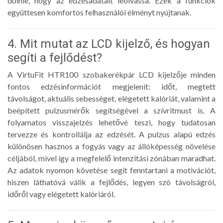
dőlnie, hogy az edzésadatait leolvassa. Ezek a funkciók
együttesen komfortos felhasználói élményt nyújtanak.
4. Mit mutat az LCD kijelző, és hogyan
segíti a fejlődést?
A VirtuFit HTR100 szobakerékpár LCD kijelzője minden
fontos edzésinformációt megjelenít: időt, megtett
távolságot, aktuális sebességet, elégetett kalóriát, valamint a
beépített pulzusmérők segítségével a szívritmust is. A
folyamatos visszajelzés lehetővé teszi, hogy tudatosan
tervezze és kontrollálja az edzését. A pulzus alapú edzés
különösen hasznos a fogyás vagy az állóképesség növelése
céljából, mivel így a megfelelő intenzitási zónában maradhat.
Az adatok nyomon követése segít fenntartani a motivációt,
hiszen láthatóvá válik a fejlődés, legyen szó távolságról,
időről vagy elégetett kalóriáról.