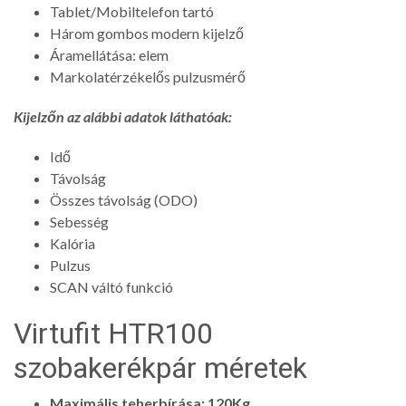
Tablet/Mobiltelefon tartó
Három gombos modern kijelző
Áramellátása: elem
Markolatérzékelős pulzusmérő
Kijelzőn az alábbi adatok láthatóak:
Idő
Távolság
Összes távolság (ODO)
Sebesség
Kalória
Pulzus
SCAN váltó funkció
Virtufit HTR100
szobakerékpár méretek
Maximális teherbírása: 120Kg