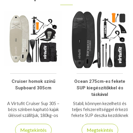
Cruiser homok színű
Ocean 275cm-es fekete
Supboard 305cm
SUP kiegészítőkkel és
táskával
A Virtufit Cruiser Sup 305 –
Stabil, könnyen kezelhető és
bézs színben kapható kajak
teljes felszereltséggel érkező
üléssel szállítjuk, 180kg-os
fekete SUP deszka kezdőknek
teherbírásra is képes stabil és
és haladóknak. Ideális
biztonságos deszka!
választás nyári vízi
Megtekintés
Megtekintés