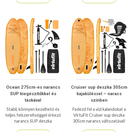
kalandokhoz, túrázáshoz és
aktív kikapcsolódáshoz.
Ocean 275cm-es narancs
Cruiser sup deszka 305cm
SUP kiegészítőkkel és
kajaküléssel – naracs
táskával
színben
Stabil, könnyen kezelhető és
Fedezd fel a vízi kalandokat a
teljes felszereltséggel érkező
VirtuFit Cruiser sup deszka
narancs SUP deszka
305cm narancs változatával!
kezdőknek és haladóknak.
Stabil, 180 kg teherbírású SUP