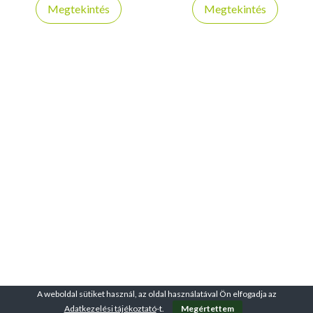
Ideális választás nyári vízi
deszka kajaküléssel, teljes
Megtekintés
Megtekintés
kalandokhoz, túrázáshoz és
tartozékcsomaggal és könnyű
aktív kikapcsolódáshoz.
szállíthatósággal – ideális
választás kezdőknek és
haladóknak egyaránt.
A weboldal sütiket használ, az oldal használatával Ön elfogadja az
Adatkezelési tájékoztató
-t.
Megértettem