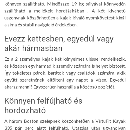
könnyen szállítható. Mindössze 19 kg súlyával könnyedén
szállítható a mellékelt hordtáskában . A két kivehető
uszonynak köszönhetően a kajak kiváló nyomkövetést kínál
a sima és stabil navigáció érdekében.
Evezz kettesben, egyedül vagy
akár hármasban
Ez a 2 személyes kajak két kényelmes üléssel rendelkezik,
és középen egy harmadik személy számára is helyet biztosít.
Így tökéletes párok, barátok vagy családok számára, akik
együtt szeretnének eltölteni egy napot a vízen. Egyedül
akarsz menni? Egyszerűen használja a középső pozíciót.
Könnyen felfújható és
hordozható
A három Boston szelepnek köszönhetően a VirtuFit Kayak
335 pár perc alatt felfújható. Utazása után ugyanolyan