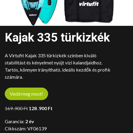
Kajak 335 türkizkék
A Virtufit Kajak 335 türkizkék színben kiváló
stabilitást és kényelmet nyújt vízi kalandjaidhoz.
Tartós, könnyen irányítható, ideális kezdők és profik
számára.
Vedd meg most!
Original
Current
169 .900
Ft
128 .900
Ft
price
price
Garancia:
2 év
was:
is:
Cikkszám:
VF06139
169
128