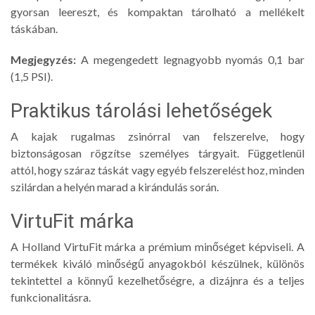
gyorsan leereszt, és kompaktan tárolható a mellékelt
táskában.
Megjegyzés:
A megengedett legnagyobb nyomás 0,1 bar
(1,5 PSI).
Praktikus tárolási lehetőségek
A kajak rugalmas zsinórral van felszerelve, hogy
biztonságosan rögzítse személyes tárgyait. Függetlenül
attól, hogy száraz táskát vagy egyéb felszerelést hoz, minden
szilárdan a helyén marad a kirándulás során.
VirtuFit márka
A Holland VirtuFit márka a prémium minőséget képviseli. A
termékek kiváló minőségű anyagokból készülnek, különös
tekintettel a könnyű kezelhetőségre, a dizájnra és a teljes
funkcionalitásra.