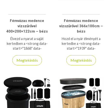
Fémvázas medence
Fémvázas medence
vízszűrővel
vízszűrővel 366x100cm –
400×200×122cm – bézs
bézs
Élvezd a nyarat a saját
Hozd el a nyár élményét a
kertedben a <strong data-
kertedbe a <strong data-
start="1868" data-
start="1939" data-
end="1900">Virtufit fémvázas
end="1985">Virtufit 366×100
medencével</strong>! A
cm-es fémvázas
Megtekintés
Megtekintés
400×200×122 cm-es méret
medencével</strong>! Tágas,
bőséges helyet kínál az egész
mély kialakítása ideális az
családnak. A 3 rétegű PVC és
egész család számára. A 3
az acélváz garantálja a
rétegű PVC és a stabil acélváz
stabilitást és a hosszú
garantálja a tartósságot, míg a
élettartamot. A szűrőpumpa
szűrőpumpa tisztán tartja a
és patron tisztán tartja a vizet,
vizet. Gyors, szerszám nélküli
így kevesebb karbantartás
összeszerelés és masszív
mellett élvezheted a
kialakítás biztosítja a
fürdőzést. Gyors, szerszám
gondtalan használatot. Ha