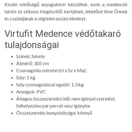
Kiváló minőségű anyagokból készültek, ezek a medencék
tartós és stílusos kiegészítői kertjének, lehetővé téve Önnek
és családjának a végtelen úszási élményt.
Virtufit Medence védőtakaró
tulajdonságai
Színek: fekete
Átmérő: 305 cm
Csomagolás méretei (H x Sz x Ma):
Súly: 1 kg
Súly csomagolással együtt: 1,3 kg
Anyagok: PVC
Átlagos összeszerelési idő: nem igényel szerelést,
felhelyezése pár percet vesz igénybe
Összeszerelés bonyolultsága: könnyű