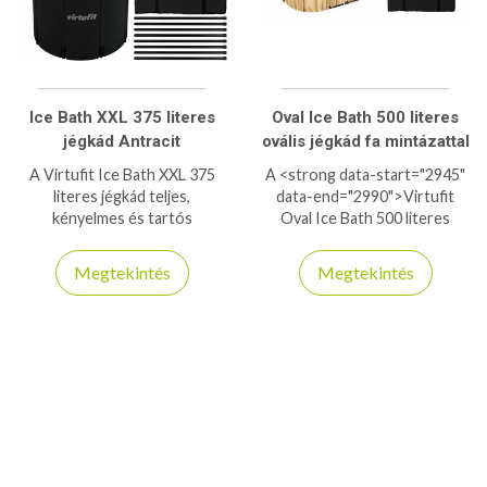
nélküli összeszerelés, masszív
megbízható, hosszú
kialakítás és maximális
élettartamú medencét
kényelem – minden adott a
keresel, ez a modell tökéletes
tökéletes nyári
választás!
kikapcsolódáshoz!
Ice Bath XXL 375 literes
Oval Ice Bath 500 literes
jégkád Antracit
ovális jégkád fa mintázattal
A Virtufit Ice Bath XXL 375
A <strong data-start="2945"
literes jégkád teljes,
data-end="2990">Virtufit
kényelmes és tartós
Oval Ice Bath 500 literes
hidegterápiás megoldást kínál.
jégkád</strong> tökéletes
választás a gyors
Megtekintés
Megtekintés
regenerációhoz és a
teljesítmény növeléséhez. Az
ovális kialakítás kényelmes
használatot biztosít, míg az
500 literes kapacitás lehetővé
teszi a teljes testes merülést.
A fa mintázat elegáns
megjelenést kölcsönöz, így
nemcsak hasznos, hanem
látványos kiegészítője is lehet