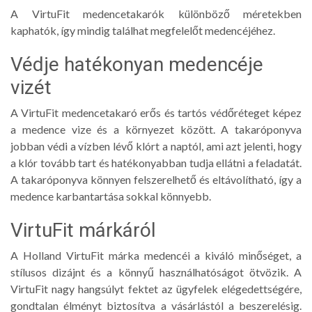
A VirtuFit medencetakarók különböző méretekben
kaphatók, így mindig találhat megfelelőt medencéjéhez.
Védje hatékonyan medencéje
vizét
A VirtuFit medencetakaró erős és tartós védőréteget képez
a medence vize és a környezet között. A takaróponyva
jobban védi a vízben lévő klórt a naptól, ami azt jelenti, hogy
a klór tovább tart és hatékonyabban tudja ellátni a feladatát.
A takaróponyva könnyen felszerelhető és eltávolítható, így a
medence karbantartása sokkal könnyebb.
VirtuFit márkáról
A Holland VirtuFit márka medencéi a kiváló minőséget, a
stílusos dizájnt és a könnyű használhatóságot ötvözik. A
VirtuFit nagy hangsúlyt fektet az ügyfelek elégedettségére,
gondtalan élményt biztosítva a vásárlástól a beszerelésig.