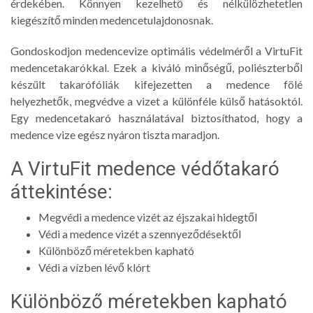
érdekében. Könnyen kezelhető és nélkülözhetetlen
kiegészítő minden medencetulajdonosnak.
Gondoskodjon medencevize optimális védelméről a VirtuFit
medencetakarókkal. Ezek a kiváló minőségű, poliészterből
készült takarófóliák kifejezetten a medence fölé
helyezhetők, megvédve a vizet a különféle külső hatásoktól.
Egy medencetakaró használatával biztosíthatod, hogy a
medence vize egész nyáron tiszta maradjon.
A VirtuFit medence védőtakaró
áttekintése:
Megvédi a medence vizét az éjszakai hidegtől
Védi a medence vizét a szennyeződésektől
Különböző méretekben kapható
Védi a vízben lévő klórt
Különböző méretekben kapható