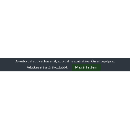
otthonodnak vagy
edzőtermednek. Ideális
sportolóknak és aktív
életmódot élőknek. Ha
hatékony regenerációs
megoldást keresel, ez a jégkád
garantáltan beválik!
A weboldal sütiket használ, az oldal használatával Ön elfogadja az
Adatkezelési tájékoztató
-t.
Megértettem