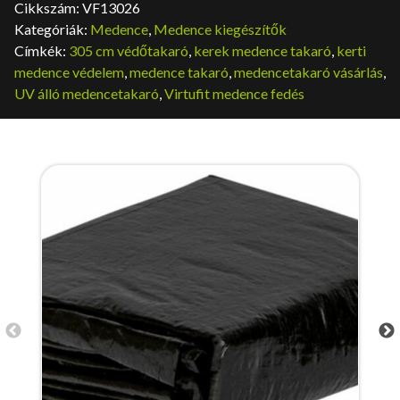
Cikkszám:
VF13026
Kategóriák:
Medence
,
Medence kiegészítők
Címkék:
305 cm védőtakaró
,
kerek medence takaró
,
kerti
medence védelem
,
medence takaró
,
medencetakaró vásárlás
,
UV álló medencetakaró
,
Virtufit medence fedés