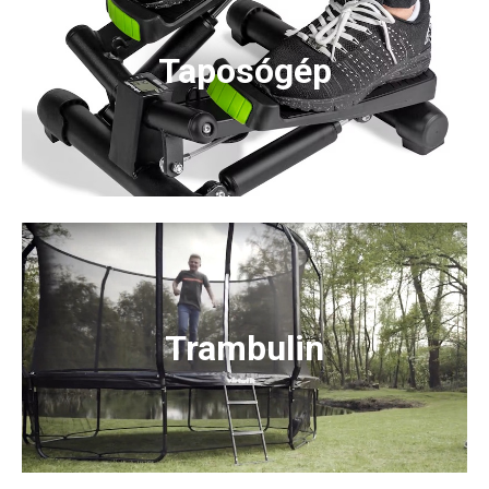
Taposógép
Trambulin