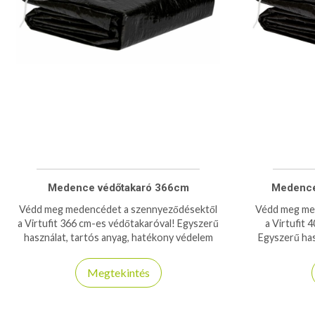
Medence védőtakaró 366cm
Medence
Védd meg medencédet a szennyeződésektől
Védd meg me
a Virtufit 366 cm-es védőtakaróval! Egyszerű
a Virtufit
használat, tartós anyag, hatékony védelem
Egyszerű has
minden évszakban.
véde
Megtekintés