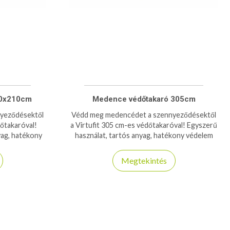
00x210cm
Medence védőtakaró 305cm
yeződésektől
Védd meg medencédet a szennyeződésektől
őtakaróval!
a Virtufit 305 cm-es védőtakaróval! Egyszerű
yag, hatékony
használat, tartós anyag, hatékony védelem
kban.
minden évszakban.
Megtekintés