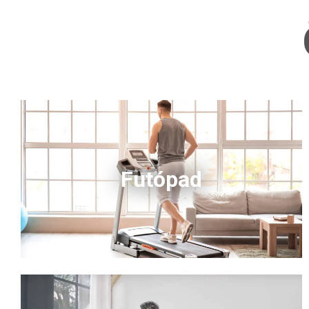
Futópad