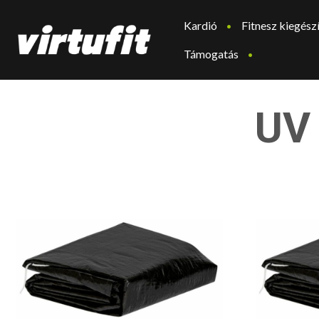
Kardió
Fitnesz kiegész
Támogatás
UV 