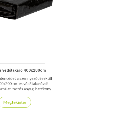
 védőtakaró 400x200cm
dencédet a szennyeződésektől
 400x200 cm-es védőtakaróval!
ználat, tartós anyag, hatékony
lem minden évszakban.
Megtekintés