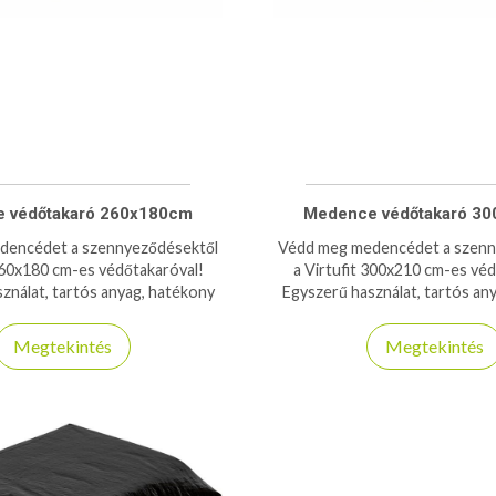
 védőtakaró 260x180cm
Medence védőtakaró 3
dencédet a szennyeződésektől
Védd meg medencédet a szenn
 260x180 cm-es védőtakaróval!
a Virtufit 300x210 cm-es véd
ználat, tartós anyag, hatékony
Egyszerű használat, tartós an
lem minden évszakban.
védelem minden évsza
Megtekintés
Megtekintés