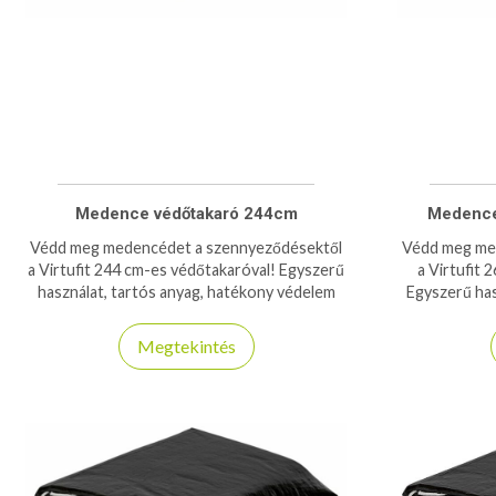
Medence védőtakaró 244cm
Medence
Védd meg medencédet a szennyeződésektől
Védd meg me
a Virtufit 244 cm-es védőtakaróval! Egyszerű
a Virtufit
használat, tartós anyag, hatékony védelem
Egyszerű has
minden évszakban.
véde
Megtekintés