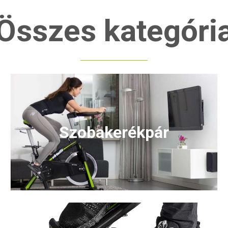
Összes kategóri
Szobakerékpár