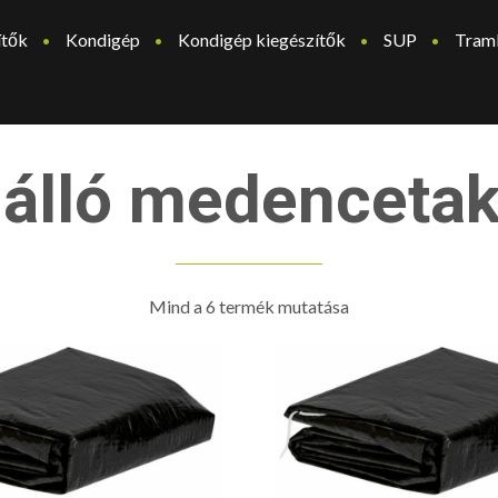
ítők
Kondigép
Kondigép kiegészítők
SUP
Tram
álló medenceta
Mind a 6 termék mutatása