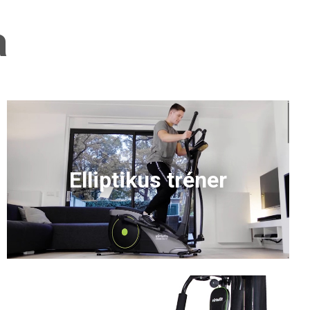
a
Elliptikus tréner