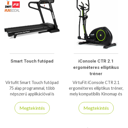
Smart Touch futópad
iConsole CTR 2.1
ergométeres elliptikus
tréner
Virtufit Smart Touch futópad
VirtuFit iConsole CTR 2.1
75 alap programmal, több
ergométeres elliptikus tréner,
népszerű applikációval is
mely kompatibilis Kinomap és
kompatibilis 150kg
iConsole+ applikációkkal
teherbírással bír!
150kg-os teherbírás.
Megtekintés
Megtekintés