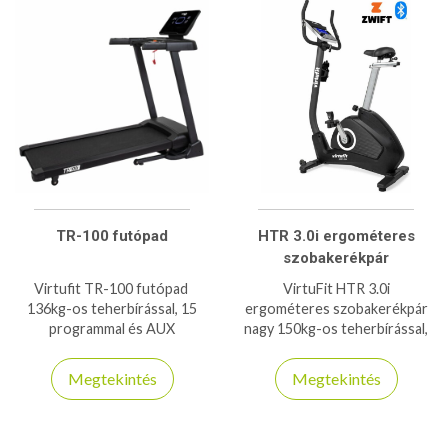
TR-100 futópad
HTR 3.0i ergométeres
szobakerékpár
Virtufit TR-100 futópad
VirtuFit HTR 3.0i
136kg-os teherbírással, 15
ergométeres szobakerékpár
programmal és AUX
nagy 150kg-os teherbírással,
csatlakozással rendelkezik
37 programmal és ZWIFT app
kompatibilitással bír, otthoni
Megtekintés
Megtekintés
használatra ajánlott
szobabicikli!