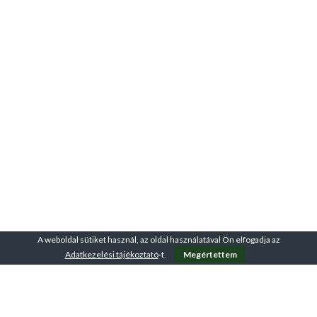
A weboldal sütiket használ, az oldal használatával Ön elfogadja az
Adatkezelési tájékoztató
-t.
Megértettem