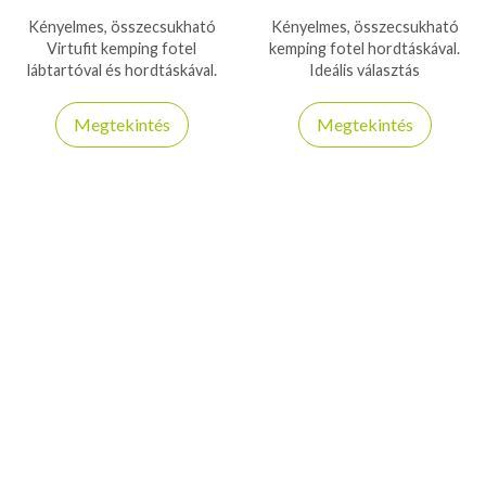
Kényelmes, összecsukható
Kényelmes, összecsukható
Virtufit kemping fotel
kemping fotel hordtáskával.
lábtartóval és hordtáskával.
Ideális választás
Tökéletes választás
kiránduláshoz, horgászathoz,
pihenéshez kempingezés vagy
kempingezéshez vagy
Megtekintés
Megtekintés
strandolás közben.
strandoláshoz.