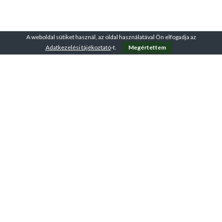
A weboldal sütiket használ, az oldal használatával Ön elfogadja az
Adatkezelési tájékoztató
-t.
Megértettem