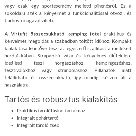
vagy csak egy sportesemény melletti pihenésről. Ez a
sokoldalú szék a kényelmet a funkcionalitással ötvözi, és
bárhová magával viheti.
A
Virtufit összecsukható kemping fotel
praktikus és
kényelmes megoldás a szabadban töltött időhöz. Kompakt
kialakítása lehetővé teszi az egyszerű szállítást a mellékelt
hordtáskában. Strapabíró váza és kényelmes ülőfelülete
ideálissá teszi horgászáshoz, kempingezéshez,
fesztiválokhoz vagy strandoláshoz. Pillanatok alatt
felállítható és összecsukható, így mindig készen áll a
használatra.
Tartós és robusztus kialakítás
Praktikus tárolótáskát tartalmaz
Integrált pohártartó
Integrált tároló zseb