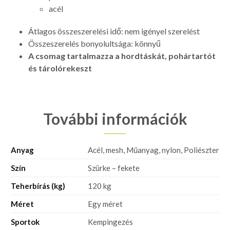
acél
Átlagos összeszerelési idő: nem igényel szerelést
Összeszerelés bonyolultsága: könnyű
A csomag tartalmazza a hordtáskát, pohártartót
és tárolórekeszt
További információk
Anyag
Acél, mesh, Műanyag, nylon, Poliészter
Szín
Szürke – fekete
Teherbírás (kg)
120 kg
Méret
Egy méret
Sportok
Kempingezés