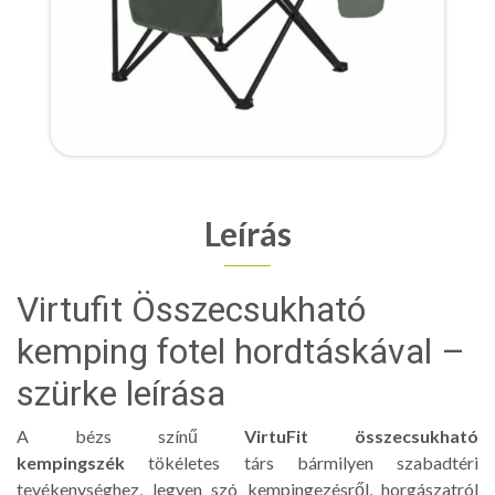
Leírás
Virtufit Összecsukható
kemping fotel hordtáskával –
szürke leírása
A bézs színű
VirtuFit összecsukható
kempingszék
tökéletes társ bármilyen szabadtéri
tevékenységhez, legyen szó kempingezésről, horgászatról