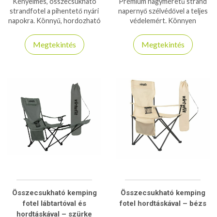
Kényelmes, összecsukható
Prémium nagyméretű strand
strandfotel a pihentető nyári
napernyő szélvédővel a teljes
napokra. Könnyű, hordozható
védelemért. Könnyen
kialakítás, ideális tengerpartra,
felállítható, UV-szűrős, stabil
kempinghez vagy kertbe.
és szélálló kialakítás.
Megtekintés
Megtekintés
Összecsukható kemping
Összecsukható kemping
fotel lábtartóval és
fotel hordtáskával – bézs
hordtáskával – szürke