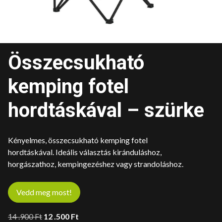
Összecsukható
kemping fotel
hordtáskával – szürke
Kényelmes, összecsukható kemping fotel
hordtáskával. Ideális választás kiránduláshoz,
horgászathoz, kempingezéshez vagy strandoláshoz.
Vedd meg most!
Original
Current
14 .900
Ft
12 .500
Ft