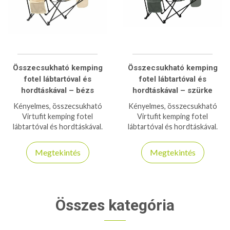
Összecsukható kemping
Összecsukható kemping
fotel lábtartóval és
fotel lábtartóval és
hordtáskával – bézs
hordtáskával – szürke
Kényelmes, összecsukható
Kényelmes, összecsukható
Virtufit kemping fotel
Virtufit kemping fotel
lábtartóval és hordtáskával.
lábtartóval és hordtáskával.
Tökéletes választás
Tökéletes választás
pihenéshez kempingezés vagy
pihenéshez kempingezés vagy
Megtekintés
Megtekintés
strandolás közben.
strandolás közben.
Összes kategória