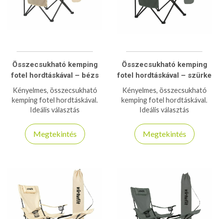
Összecsukható kemping
Összecsukható kemping
fotel hordtáskával – bézs
fotel hordtáskával – szürke
Kényelmes, összecsukható
Kényelmes, összecsukható
kemping fotel hordtáskával.
kemping fotel hordtáskával.
Ideális választás
Ideális választás
kiránduláshoz, horgászathoz,
kiránduláshoz, horgászathoz,
kempingezéshez vagy
kempingezéshez vagy
Megtekintés
Megtekintés
strandoláshoz.
strandoláshoz.