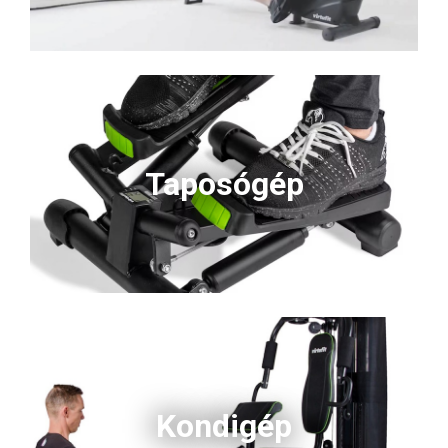
Taposógép
Kondigép