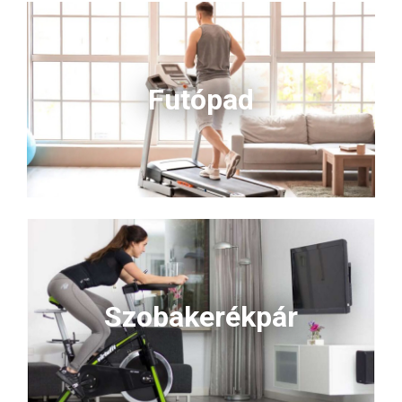
Futópad
Szobakerékpár