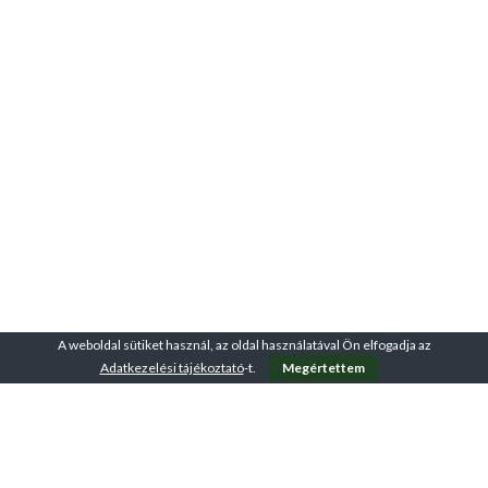
A weboldal sütiket használ, az oldal használatával Ön elfogadja az
Adatkezelési tájékoztató
-t.
Megértettem