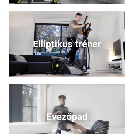
Elliptikus tréner
Evezőpad