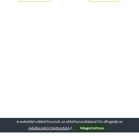
A weboldal sütiket használ, az oldal használatával Ön elfogadja az
Adatkezelési tájékoztató
-t.
Megértettem