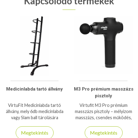
Kapcsolódó termékek
Medicinlabda tartó állvány
M3 Pro prémium masszázs
pisztoly
VirtuFit Medicinlabda tartó
Virtufit M3 Pro prémium
állvány, mely 6db medicinlabda
masszázs pisztoly – mélyizom
vagy Slam ball tárolására
masszázs, csendes működés,
alkalmas
több fej, hosszú üzemidő,
profi regenerálódáshoz.
Megtekintés
Megtekintés