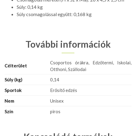
Súly: 0,14 kg
Súly csomagolással együtt: 0,168 kg
További információk
Csoportos órákra, Edzőtermi, Iskolai,
Célterület
Otthoni, Szállodai
Súly (kg)
0,14
Sportok
Erősítő edzés
Nem
Unisex
Szín
piros