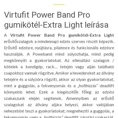
Virtufit Power Band Pro
gumikötél-Extra Light leírása
A
Virtufit Power Band Pro gumikötél-Extra Light
erősítőszalagok a mindennapi edzés szerves részét képezik.
Erősítő edzésre, nyújtásra, pilatesre és funkcionális edzésre
használják. A Poweband mind súlyozhatja, mind pedig
megkönnyíti a gyakorlatokat. Az ellenállási szalagok /
kötelek a kondigép, rack… tetején vagy alján található
csapokhoz vannak rögzítve. Amikor a hevedereket az állvány
tetejére és a súlyzóra rögzíti, akkor az olyan gyakorlatokat,
mint a guggolás, a fekvenyomás és a „holthúzás” deadlift
könnyebb lehet. Ezek a kiegészítők főleg az edzési
szakaszunk elején segítenek. Amennyiben az erősítő
szalagokat az állvány aljára helyezi, akkor valójában
nehezebbé teszi a gyakorlatokat; megnehezíti a guggolás, a
fekvenyomás vagy a „holthúzás” deadlift zárolási szakaszát,