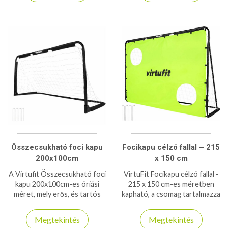
Összecsukható foci kapu
Focikapu célzó fallal – 215
200x100cm
x 150 cm
A Virtufit Összecsukható foci
VirtuFit Focikapu célzó fallal -
kapu 200x100cm-es óriási
215 x 150 cm-es méretben
méret, mely erős, és tartós
kapható, a csomag tartalmazza
anyagokból készült, földhöz
a célzófalat is!
rögzíthető kivitelben!
Megtekintés
Megtekintés