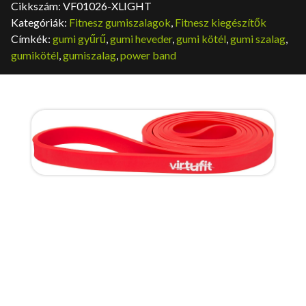
Cikkszám:
VF01026-XLIGHT
Kategóriák:
Fitnesz gumiszalagok
,
Fitnesz kiegészítők
Címkék:
gumi gyűrű
,
gumi heveder
,
gumi kötél
,
gumi szalag
,
gumikötél
,
gumiszalag
,
power band