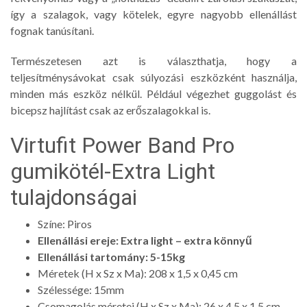
így a szalagok, vagy kötelek, egyre nagyobb ellenállást
fognak tanúsítani.
Természetesen azt is választhatja, hogy a
teljesítménysávokat csak súlyozási eszközként használja,
minden más eszköz nélkül. Például végezhet guggolást és
bicepsz hajlítást csak az erőszalagokkal is.
Virtufit Power Band Pro
gumikötél-Extra Light
tulajdonságai
Színe: Piros
Ellenállási ereje: Extra light – extra könnyű
Ellenállási tartomány: 5-15kg
Méretek (H x Sz x Ma): 208 x 1,5 x 0,45 cm
Szélessége: 15mm
Csomagolás méretei (H x Sz x Ma): 26 x 4,5 x 1,5 cm