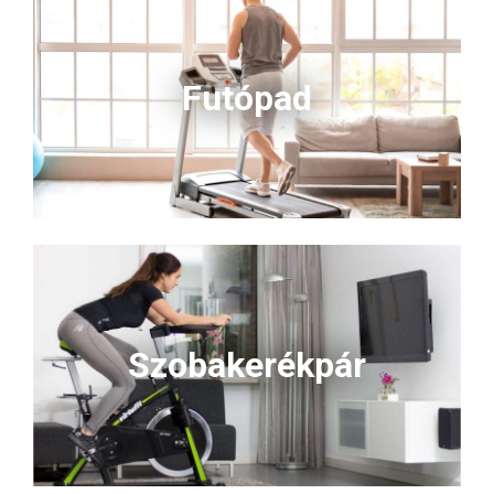
Futópad
Szobakerékpár