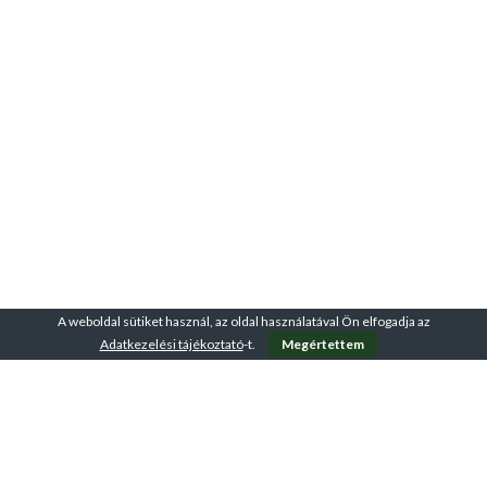
A weboldal sütiket használ, az oldal használatával Ön elfogadja az
Adatkezelési tájékoztató
-t.
Megértettem