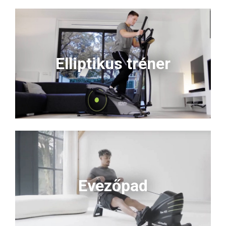
Elliptikus tréner
Evezőpad