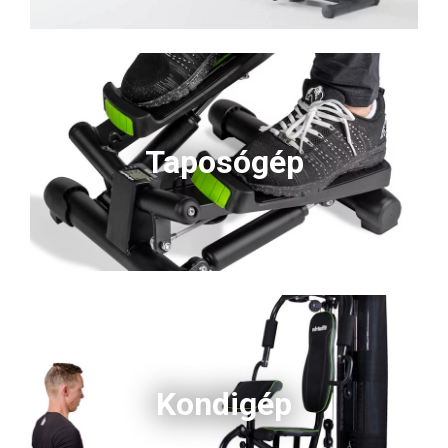
Taposógép
Kondigép