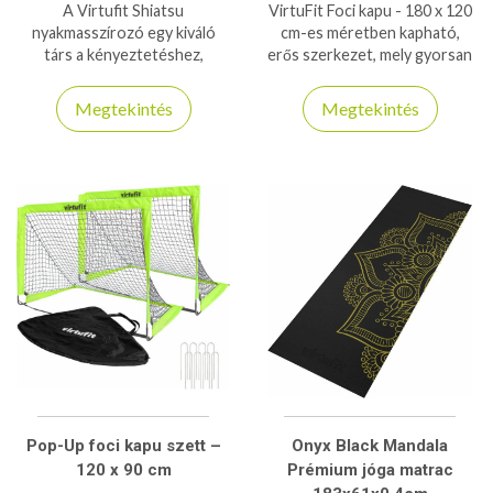
A Virtufit Shiatsu
VirtuFit Foci kapu - 180 x 120
nyakmasszírozó egy kiváló
cm-es méretben kapható,
társ a kényeztetéshez,
erős szerkezet, mely gyorsan
vezeték nélküli, így akár
összeépíthető!
utazáshoz is használható
Megtekintés
Megtekintés
Pop-Up foci kapu szett –
Onyx Black Mandala
120 x 90 cm
Prémium jóga matrac