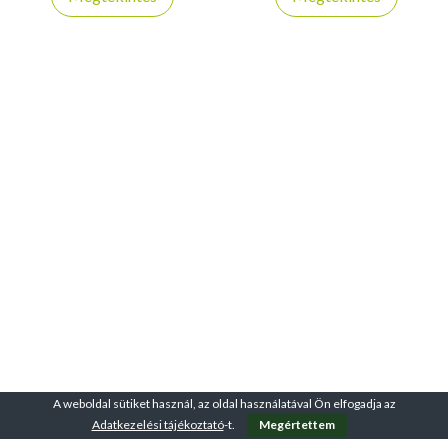
A weboldal sütiket használ, az oldal használatával Ön elfogadja az
Adatkezelési tájékoztató
-t.
Megértettem