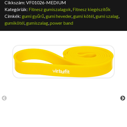
Cikkszám:
VF01026-MEDIUM
Kategóriák:
Fitnesz gumiszalagok
,
Fitnesz kiegészítők
Címkék:
gumi gyűrű
,
gumi heveder
,
gumi kötél
,
gumi szalag
,
gumikötél
,
gumiszalag
,
power band