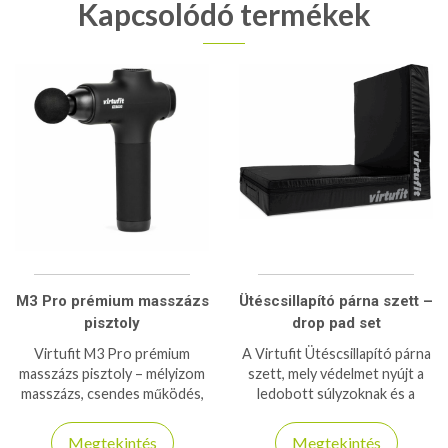
Kapcsolódó termékek
M3 Pro prémium masszázs
Ütéscsillapító párna szett –
pisztoly
drop pad set
Virtufit M3 Pro prémium
A Virtufit Ütéscsillapító párna
masszázs pisztoly – mélyizom
szett, mely védelmet nyújt a
masszázs, csendes működés,
ledobott súlyzoknak és a
több fej, hosszú üzemidő,
padlózatnak egyaránt! Elegáns
profi regenerálódáshoz.
megjelenést kölcsönöz a
Megtekintés
Megtekintés