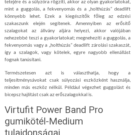
tetejére és a súlyzóra rögzíti, akkor az olyan gyakorlatokat,
mint a guggolás, a fekvenyomás és a „holthúzás” deadlift
könnyebb lehet. Ezek a kiegészítők főleg az edzési
szakaszunk elején segítenek. Amennyiben az erősítő
szalagokat az állvány aljára helyezi, akkor valójában
nehezebbé teszi a gyakorlatokat; megnehezíti a guggolás, a
fekvenyomás vagy a „holthúzás” deadlift zárolási szakaszát,
így a szalagok, vagy kötelek, egyre nagyobb ellenállást
fognak tanúsítani.
Természetesen azt is választhatja, hogy a
teljesítménysávokat csak súlyozási eszközként használja,
minden más eszköz nélkül. Például végezhet guggolást és
bicepsz hajlítást csak az erőszalagokkal is.
Virtufit Power Band Pro
gumikötél-Medium
tulajdonságai