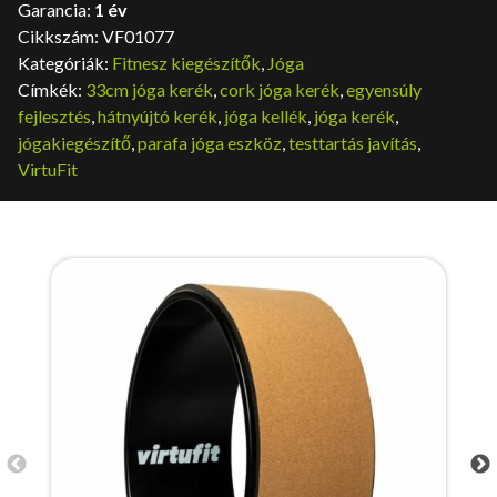
Garancia:
1 év
Cikkszám:
VF01077
Kategóriák:
Fitnesz kiegészítők
,
Jóga
Címkék:
33cm jóga kerék
,
cork jóga kerék
,
egyensúly
fejlesztés
,
hátnyújtó kerék
,
jóga kellék
,
jóga kerék
,
jógakiegészítő
,
parafa jóga eszköz
,
testtartás javítás
,
VirtuFit