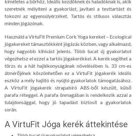
kíméletes a bőrhöz. Ideális kezdőknek és haladóknak is, akik
szeretnék mélyíteni a gyakorlást, javítani a testtartást és
fokozni az egyensúlyérzéket. Tartós és stílusos választás
minden jógázónak.
Használd a VirtuFit Premium Cork Yoga kereket – Ecological
jógakereket támasztékként jógázás közben, vagy alkalmazd,
hogy nagyobb kihívást jelents. Több tucat új gyakorlatot
végezhetsz el ezzel a tartós jógakerékkel. A kerék segíthet a
törzs és a hát hajlékonyságának növelésében is. 33 cm-es
átmérőjének köszönhetően ez a VirtuFit jógakerék ideális
eszköz a mély hajlító és nyújtó gyakorlatok támogatásához.
A VirtuFit jógakerék strapabíró ABS-ből készült, külső
parafa réteggel. A parafa önmagában is rendelkezik azzal a
tulajdonsággal, hogy jó tapadást biztosít a gyakorlatok
során.
A VirtuFit Jóga kerék áttekintése
Több tucat új gyakorlatot végezhetsz