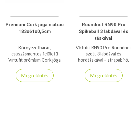
Prémium Cork jóga matrac
Roundnet RN90 Pro
183x61x0,5cm
Spikeball 3 labdával és
táskával
Környezetbarát,
Virtufit RN90 Pro Roundnet
csúszásmentes felületű
szett 3 labdával és
Virtufit prémium Cork jóga
hordtáskával – strapabíró,
matrac a természetes
profi játékélmény kültéren és
anyagok és a maximális
beltéren egyaránt.
Megtekintés
Megtekintés
kényelem szerelmeseinek.