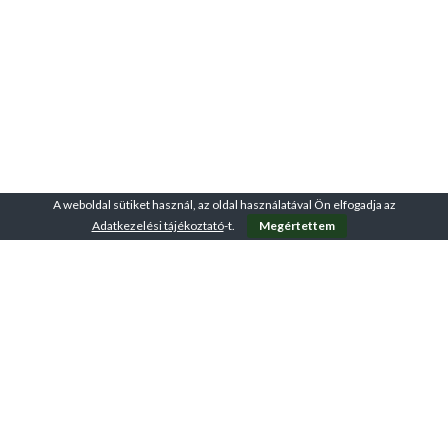
A weboldal sütiket használ, az oldal használatával Ön elfogadja az
Adatkezelési tájékoztató
-t.
Megértettem