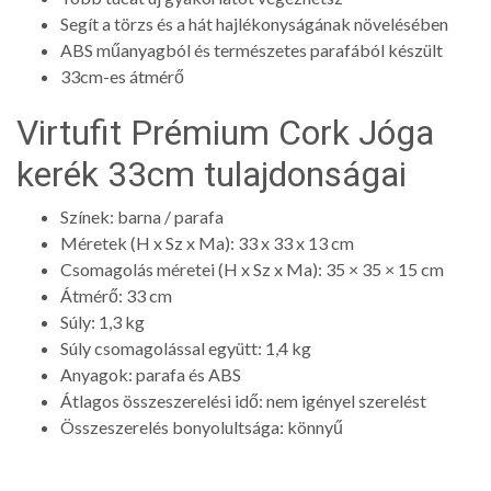
Segít a törzs és a hát hajlékonyságának növelésében
ABS műanyagból és természetes parafából készült
33cm-es átmérő
Virtufit Prémium Cork Jóga
kerék 33cm tulajdonságai
Színek: barna / parafa
Méretek (H x Sz x Ma): 33 x 33 x 13 cm
Csomagolás méretei (H x Sz x Ma): 35 × 35 × 15 cm
Átmérő: 33 cm
Súly: 1,3 kg
Súly csomagolással együtt: 1,4 kg
Anyagok: parafa és ABS
Átlagos összeszerelési idő: nem igényel szerelést
Összeszerelés bonyolultsága: könnyű