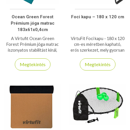
Ocean Green Forest
Foci kapu – 180 x 120 cm
Prémium jóga matrac
183x61x0,4cm
A Virtufit Ocean Green
VirtuFit Foci kapu - 180 x 120
Forest Prémium jóga matrac
cm-es méretben kapható,
iszonyatos stabilitást kínál,
erős szerkezet, mely gyorsan
annak ellenére, hogy csak 4mm
összeépíthető!
vastag - 6P- és latexmentes
Megtekintés
Megtekintés