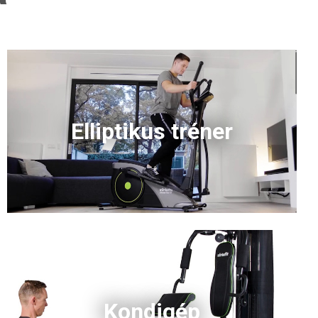
Elliptikus tréner
Kondigép