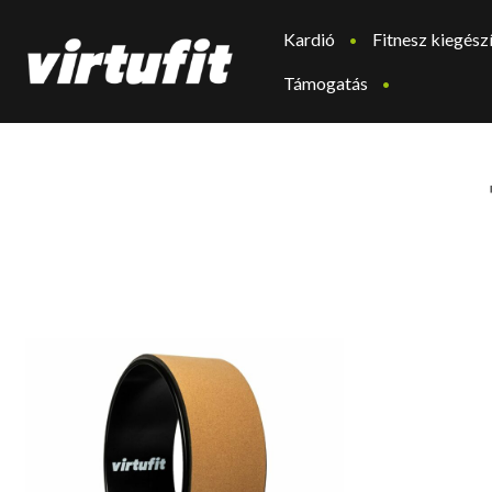
Kardió
Fitnesz kiegész
Támogatás