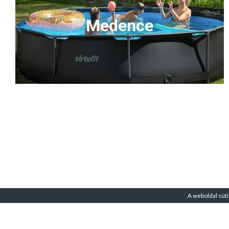
Medence
A weboldal süti