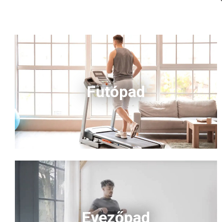
Futópad
Evezőpad