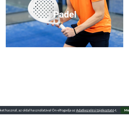
Padel
ket használ, az oldal használatával Ön elfogadja az
Adatkezelési tájékoztató
-t.
Me