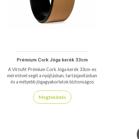
Prémium Cork Jóga kerék 33cm
A Virtufit Prémium Cork Jóga kerék 33cm-es
méretével segít a nyújtásban, tartásjavításban
és a mélyebb jógagyakorlatok biztonságos
kivitelezésében.
Megtekintés