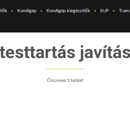
ítők
Kondigép
Kondigép kiegészítők
SUP
Tram
testtartás javítá
Összesen 1 találat