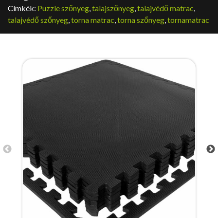
Címkék:
Puzzle szőnyeg
,
talajszőnyeg
,
talajvédő matrac
,
talajvédő szőnyeg
,
torna matrac
,
torna szőnyeg
,
tornamatrac