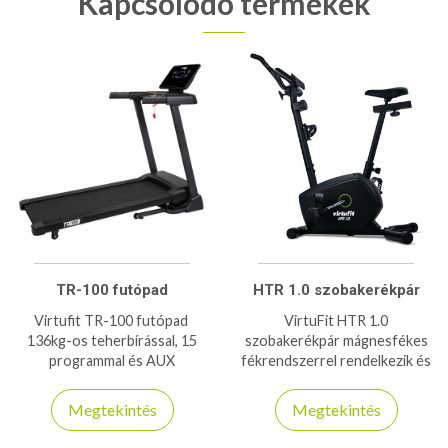
Kapcsolódó termékek
TR-100 futópad
HTR 1.0 szobakerékpár
Virtufit TR-100 futópad
VirtuFit HTR 1.0
136kg-os teherbírással, 15
szobakerékpár mágnesfékes
programmal és AUX
fékrendszerrel rendelkezik és
csatlakozással rendelkezik
120kg-os teherbírással bír!
Megtekintés
Megtekintés