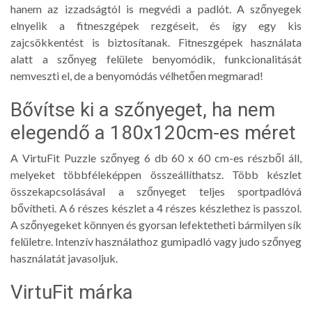
hanem az izzadságtól is megvédi a padlót. A szőnyegek
elnyelik a fitneszgépek rezgéseit, és így egy kis
zajcsökkentést is biztosítanak. Fitneszgépek használata
alatt a szőnyeg felülete benyomódik, funkcionalitását
nemveszti el, de a benyomódás vélhetően megmarad!
Bővítse ki a szőnyeget, ha nem
elegendő a 180x120cm-es méret
A VirtuFit Puzzle szőnyeg 6 db 60 x 60 cm-es részből áll,
melyeket többféleképpen összeállíthatsz. Több készlet
összekapcsolásával a szőnyeget teljes sportpadlóvá
bővítheti. A 6 részes készlet a 4 részes készlethez is passzol.
A szőnyegeket könnyen és gyorsan lefektetheti bármilyen sík
felületre. Intenzív használathoz gumipadló vagy judo szőnyeg
használatát javasoljuk.
VirtuFit márka