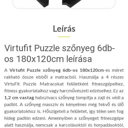
Leírás
Virtufit Puzzle szőnyeg 6db-
os 180x120cm leírása
A
Virtufit Puzzle szőnyeg 6db-os 180x120cm
-es méret
rakható össze ebből a matracból. Használja a 4 részes
VirtuFit Puzzle Matracokat felületként fitneszgépeihez,
fitness gyakorlataihoz vagy harcművészeti edzéseihez. Ez az
1,2 cm vastag
habszivacs szőnyeg tompítja a zajt és védi a
padlót. A szőnyeg masszív és kényelmes még fekvő és ülő
gyakorlatokhoz is. Hőszigeteli a felületet, így télen sem fog
hideg padlón edzeni. Amennyiben a szőnyeget fitneszgépe
alatt használja, nemcsak a karcolásoktól és horpadásoktól,