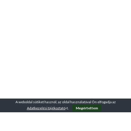
A weboldal sütiket használ, az oldal használatával Ön elfogadja az
Adatkezelési tájékoztató
-t.
Megértettem