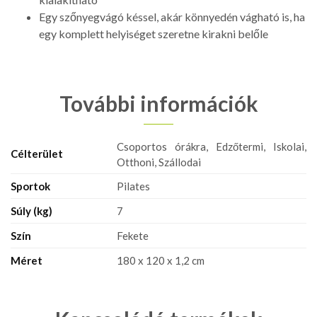
Egy szőnyegvágó késsel, akár könnyedén vágható is, ha
egy komplett helyiséget szeretne kirakni belőle
További információk
Csoportos órákra, Edzőtermi, Iskolai,
Célterület
Otthoni, Szállodai
Sportok
Pilates
Súly (kg)
7
Szín
Fekete
Méret
180 x 120 x 1,2 cm