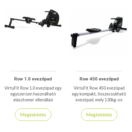
Row 1.0 evezőpad
Row 450 evezőpad
VirtuFit Row 1.0 evezőpad egy
VirtuFit Row 450 evezőpad
egyszerűen használható
egy kompakt, összecsukható
elasztomer ellenállási
evezőpad, mely 130kg-os
rendszerrel használható
teherbírással rendelkezik,
evezőpad 115kg-os
otthoni használatra ajánlott
Megtekintés
Megtekintés
teherbírással.
modell!