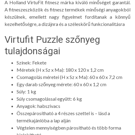
A Holland VirtuFit fitnesz márka kiváló minőséget garantál.
A fitneszeszközök és fitnesz termékek minőségi anyagokból
készülnek, emellett nagy figyelmet fordítanak a könnyű
kezelhetőségre, a dizájnra és a széleskörű funkcionalitásra
Virtufit Puzzle szőnyeg
tulajdonságai
Színek: Fekete
Méretek (H x Sz x Ma): 180 x 120 x 1,2 cm
Csomagolás méretei (H x Sz x Ma): 60 x 60 x 7,2 cm
Egy darab szőnyeg mérete: 60 x 60 x 1,2 cm
Súly: 1 kg
Súly csomagolással együtt: 6 kg
Anyagok: habszivacs
Összepárosítható a 4 részes szettel is – lásd a
termékajánlóba a lap alján
Végtelen mennyiségben párosítható és több forma
kialakítható