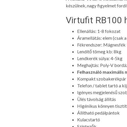
készülnek, nagy figyelmet fordí
Virtufit RB100
Ellenállás: 1-8 fokozat
Áramellátás: elem (csak a
Fékrendszer: Mágnesfék
Lendítő tömeg kb: 8kg
Lendkerék súlya: 4-5kg
Meghajtás: Poly-V bordáz
Felhasználó maximális 
Kompakt szobakerékpár
Telefon / tablet tartó a ki
Igényes megjelenésű szob
Ülés távolság állítás
Higénikus könnyen tiszt
Állítható pedálpántok
Kulacstartó
Szintezők