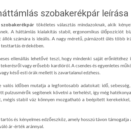
háttámlás szobakerékpár leírása
s szobakerékpár
tökéletes választás mindazoknak, akik kényel
ek. A háttámlás kialakítás stabil, ergonomikus ülőpozíciót bizt
t állók számára is ideális. A nagy méretű, párnázott ülés több ir
 testtartás érdekében.
ses ellenállás lehetővé teszi, hogy mindenki saját erőnlétéhez i
 tekerésről vagy erősebb kardióról. A csendes és egyenletes műkö
agy késő esti órák mellett is zavartalanul edzhess.
 valós időben mutatja a legfontosabb adatokat: idő, sebesség, t
tt pulzusmérők segítenek követni a terhelést, így még hatékonya
, mégis stabil váz könnyen mozgatható a beépített kerekekkel, 
tartós és kényelmes edzőeszköz, amely hosszú távon támogatja a
váló ár-érték aránnyal.