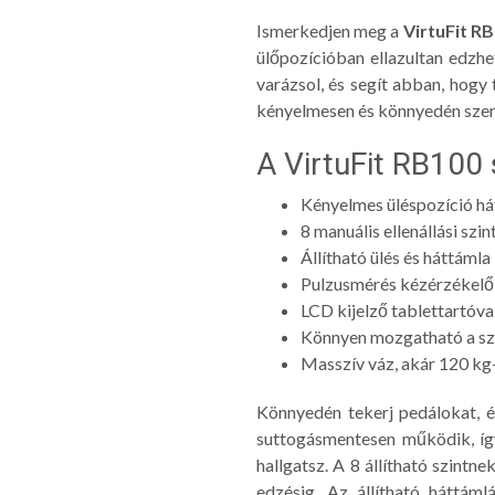
Ismerkedjen meg a
VirtuFit R
ülőpozícióban ellazultan edzh
varázsol, és segít abban, hog
kényelmesen és könnyedén szer
A VirtuFit RB100 
Kényelmes üléspozíció há
8 manuális ellenállási szin
Állítható ülés és háttámla
Pulzusmérés kézérzékelő
LCD kijelző tablettartóva
Könnyen mozgatható a sz
Masszív váz, akár 120 kg-o
Könnyedén tekerj pedálokat, 
suttogásmentesen működik, íg
hallgatsz. A 8 állítható szintn
edzésig. Az állítható háttám