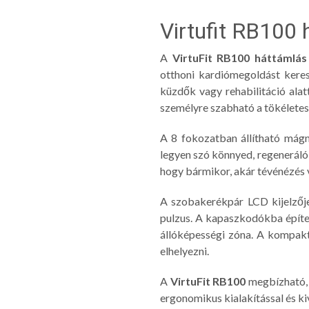
Virtufit RB100 
A
VirtuFit RB100 háttámlá
otthoni kardiómegoldást keresn
küzdők vagy rehabilitáció alat
személyre szabható a tökéletes
A 8 fokozatban állítható mágne
legyen szó könnyed, regeneráló
hogy bármikor, akár tévénézés v
A szobakerékpár LCD kijelzője
pulzus. A kapaszkodókba építe
állóképességi zóna. A kompakt
elhelyezni.
A
VirtuFit RB100
megbízható, 
ergonomikus kialakítással és ki