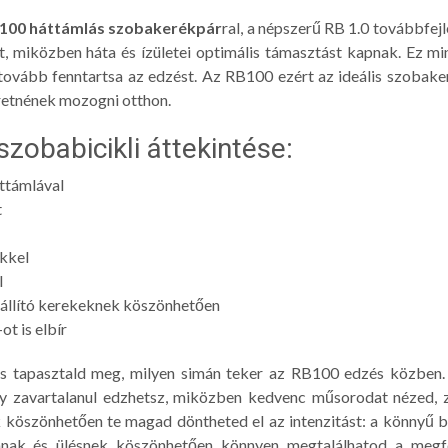
B100 háttámlás szobakerékpár
ral, a népszerű RB 1.0 továbbfej
et, miközben háta és ízületei optimális támasztást kapnak. Ez m
y tovább fenntartsa az edzést. Az RB100 ezért az ideális szobak
etnének mozogni otthon.
szobabicikli áttekintése:
ttámlával
t
kkel
l
állító kerekeknek köszönhetően
t is elbír
és tapasztald meg, milyen simán teker az RB100 edzés közben. 
y zavartalanul edzhetsz, miközben kedvenc műsorodat nézed, z
ek köszönhetően te magad döntheted el az intenzitást: a könnyű b
lának és ülésnek köszönhetően könnyen megtalálhatod a megf