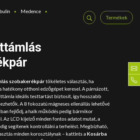
bulin
Medence
Termékek
ttámlás
ékpár
mlás szobakerékpár
tökéletes választás, ha
s hatékony otthoni edzőgépet keresel. A párnázott,
háttámla ideális testtartást biztosít, így hosszabb
ezhetők. A 8 fokozatú mágneses ellenállás lehetővé
dban fejlődj, a halk működés pedig bármikor
l. Az LCD kijelző minden fontos adatot mutat, a
ig segítenek kontrollálni a terhelést. Megbízható,
asztás minden korosztálynak – kattints a
Kosárba