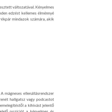
lesztett változatával. Kényelmes
inden edzést kellemes élménnyé
erékpár mindazok számára, akik
A mágneses ellenállásrendszer
enét hallgatsz vagy podcastot
emelegítéstől a kihívást jelentő
elelő pozíciót a kényelmes és