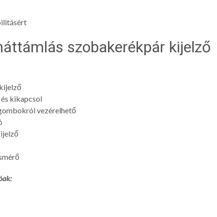
ilitásért
háttámlás szobakerékpár kijelző
ijelző
és kikapcsol
gombokról vezérelhető
ó
jelző
usmérő
óak: