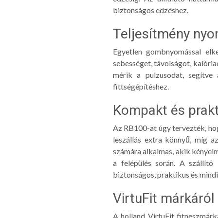
biztonságos edzéshez.
Teljesítmény ny
Egyetlen gombnyomással elkez
sebességet, távolságot, kalória
mérik a pulzusodat, segítve
fittségépítéshez.
Kompakt és prakt
Az RB100-at úgy tervezték, hog
leszállás extra könnyű, míg az
számára alkalmas, akik kényelm
a felépülés során. A szállít
biztonságos, praktikus és mind
VirtuFit márkáról
A holland VirtuFit fitneszmár