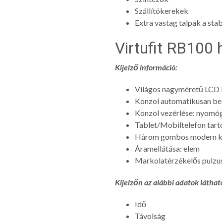
Szállítókerekek
Extra vastag talpak a stab
Virtufit RB100 
Kijelző információ:
Világos nagyméretű LCD k
Konzol automatikusan be 
Konzol vezérlése: nyomó
Tablet/Mobiltelefon tart
Három gombos modern ki
Áramellátása: elem
Markolatérzékelős pulz
Kijelzőn az alábbi adatok láthat
Idő
Távolság