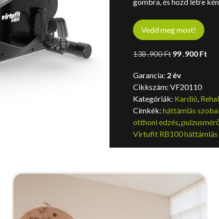
gombra, és hozd létre ké
Vedd meg most!
Original
Cu
138 .900
Ft
99 .900
Ft
price
pri
Garancia:
2 év
was:
is:
Cikkszám:
VF20110
138
99
Kategóriák:
Kardió
,
Rehab
.900 Ft.
.90
Címkék:
háttámlás szoba
otthoni edzés
,
pulzusmér
Virtufit RB100 háttámlá