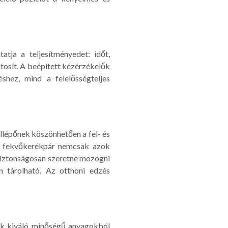
tja a teljesítményedet: időt,
ntosít. A beépített kézérzékelők
hez, mind a felelősségteljes
llépőnek köszönhetően a fel- és
al a fekvőkerékpár nemcsak azok
 biztonságosan szeretne mozogni
n tárolható. Az otthoni edzés
tők kiváló minőségű anyagokból