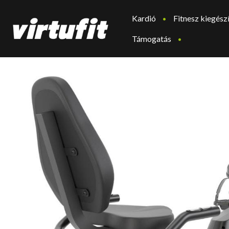
Kardió
Fitnesz kiegész
Támogatás