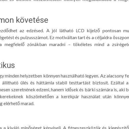
omon követése
dődhet az edzésed. A jól látható LCD kijelző pontosan muta
égetést és pulzusszámot. Ez motiváltan tart és a céljaidra összpo
 a megfelelő zónákban maradni – tökéletes mind a zsírégetés
ikus
y minden helyzetben könnyen használható legyen. Az alacsony fe
 állítható ülés és háttámla stabil testtartást biztosít. Ezált
esen szeretnének edzeni, hanem idősek és bárki számára is, aki
ó kerekeknek köszönhetően a kerékpár használat után könnye
ig elérhető marad.
ka a kiváló minőséget képviseli. A fitneszeszközök és kiegészí