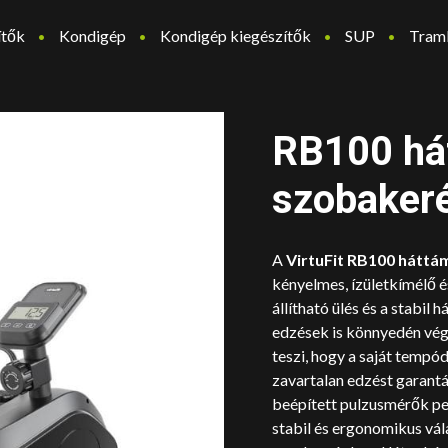
ítők
Kondigép
Kondigép kiegészítők
SUP
Tram
RB100 há
szobaker
A
VirtuFit RB100 háttá
kényelmes, ízületkímélő é
állítható ülés és a stabil 
edzések is könnyedén vég
teszi, hogy a saját tempó
zavartalan edzést garantá
beépített pulzusmérők ped
stabil és ergonomikus vál