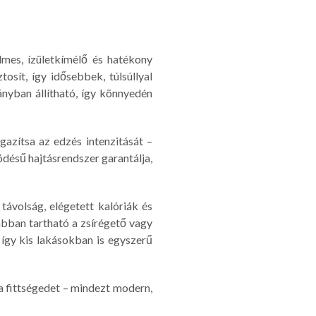
mes, ízületkímélő és hatékony
osít, így idősebbek, túlsúllyal
ányban állítható, így könnyedén
gazítsa az edzés intenzitását –
désű hajtásrendszer garantálja,
ávolság, elégetett kalóriák és
bban tartható a zsírégető vagy
így kis lakásokban is egyszerű
 fittségedet – mindezt modern,