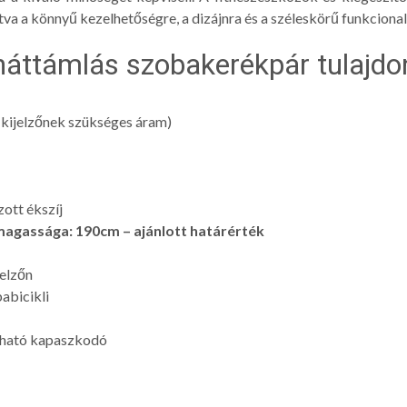
tva a könnyű kezelhetőségre, a dizájnra és a széleskörű funkcional
 háttámlás szobakerékpár tulajdo
 kijelzőnek szükséges áram)
ott ékszíj
magassága: 190cm – ajánlott határérték
jelzőn
abicikli
ítható kapaszkodó