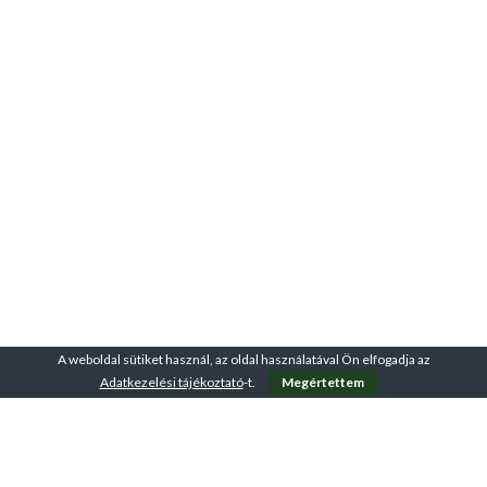
A weboldal sütiket használ, az oldal használatával Ön elfogadja az
Adatkezelési tájékoztató
-t.
Megértettem