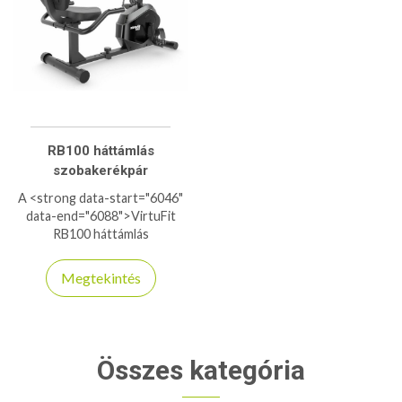
RB100 háttámlás
szobakerékpár
A <strong data-start="6046"
data-end="6088">VirtuFit
RB100 háttámlás
szobakerékpár</strong>
tökéletes választás, ha
Megtekintés
kényelmes, ízületkímélő és
hatékony otthoni edzőgépet
keresel. A párnázott, állítható
ülés és a stabil háttámla ideális
testtartást biztosít, így
Összes kategória
hosszabb edzések is
könnyedén végezhetők. A 8