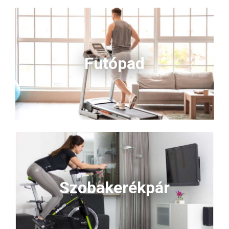
fokozatú mágneses ellenállás
lehetővé teszi, hogy a saját
tempódban fejlődj, a halk
működés pedig bármikor
zavartalan edzést garantál. Az
LCD kijelző minden fontos
Futópad
adatot mutat, a beépített
pulzusmérők pedig segítenek
kontrollálni a terhelést.
Megbízható, stabil és
ergonomikus választás minden
korosztálynak – kattints a
<strong data-start="6627"
data-
end="6638">Kosárba</strong>
gombra, és hozd létre
kényelmes otthoni
edzőtermed!
Szobakerékpár