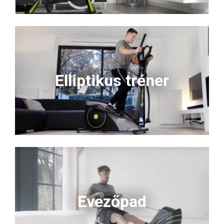
Elliptikus tréner
Evezőpad