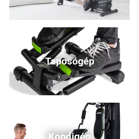
Taposógép
Kondigép