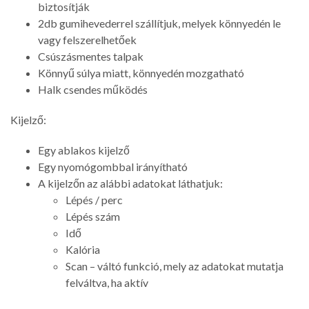
biztosítják
2db gumihevederrel szállítjuk, melyek könnyedén le
vagy felszerelhetőek
Csúszásmentes talpak
Könnyű súlya miatt, könnyedén mozgatható
Halk csendes működés
Kijelző:
Egy ablakos kijelző
Egy nyomógombbal irányítható
A kijelzőn az alábbi adatokat láthatjuk:
Lépés / perc
Lépés szám
Idő
Kalória
Scan – váltó funkció, mely az adatokat mutatja
felváltva, ha aktív