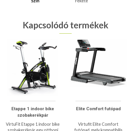
Szín
Fekete
Kapcsolódó termékek
Etappe 1 indoor bike
Elite Comfort futópad
szobakerékpár
VirtuFit Etappe 1 indoor bike
Virtufit Elite Comfort
szobakerékpár egy otthoni
futópad, mely kompatibilis