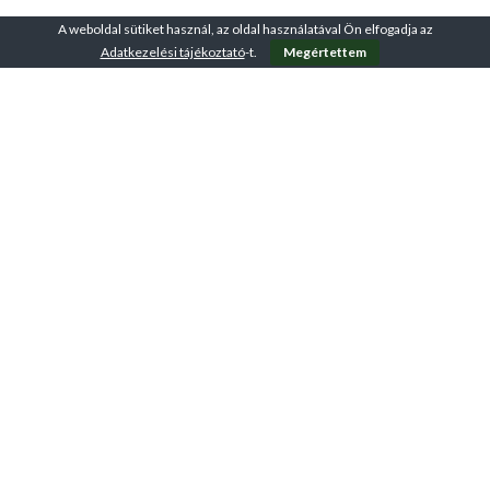
A weboldal sütiket használ, az oldal használatával Ön elfogadja az
Adatkezelési tájékoztató
-t.
Megértettem
A VirtuFit-ről
ÁSZF – Üzletszabályzat
Adatkezelési tájékoztató
Kapcsolat