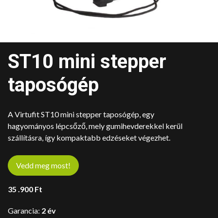
ST10 mini stepper
taposógép
A Virtufit ST10 mini stepper taposógép, egy
hagyományos lépcsőző, mely gumihevderekkel kerül
szállításra, így kompaktabb edzéseket végezhet.
Vedd meg most!
35 .900
Ft
Garancia:
2 év