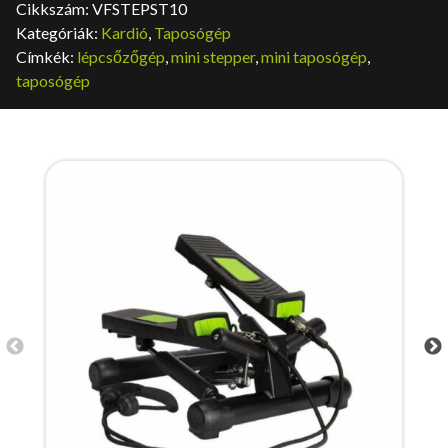
Cikkszám:
VFSTEPST10
Kategóriák:
Kardió
,
Taposógép
Címkék:
lépcsőzőgép
,
mini stepper
,
mini taposógép
,
taposógép