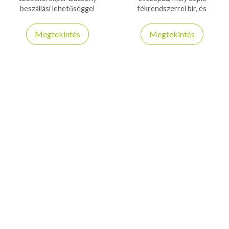
beszállási lehetőséggel
fékrendszerrel bír, és
rehabilitációra is, 140kg
kompatibilis a FitShow
teherbírás!
applikációval
Megtekintés
Megtekintés