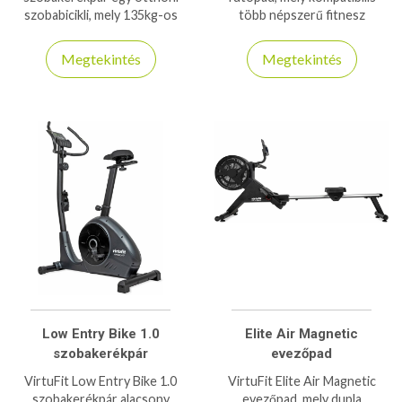
szobabicikli, mely 135kg-os
több népszerű fitnesz
teherbírással bír és 22kg-os
alkalmazással, 150kg-os
lendítőkerékkel.
teherbírással bír!
Megtekintés
Megtekintés
Low Entry Bike 1.0
Elite Air Magnetic
szobakerékpár
evezőpad
VirtuFit Low Entry Bike 1.0
VirtuFit Elite Air Magnetic
szobakerékpár alacsony
evezőpad, mely dupla