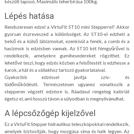
készült taposó. Maximális teherbírása 100kg.
Lépés hatása
Rendszeresen edzel a VirtuFit ST10 mini Stepperrel? Akkor
gyorsan észreveszed a különbséget. Az ST10-el edzheti a
belső és a külső lábizmokat, ezenkívül a fenék, a comb és a
hasizmok is edzésben vannak. Az ST10 két fémgyűrűvel is
rendelkezik, amelyekre gumihevedereket rögzíthet. Ez
lehetővé teszi, hogy edzés közben a felsőtestét is edzhesse a
karok, a hát és a vállakhoz tartozó gyakorlataival.
Gyakoribb edzéssel javítja szív- és
tüdőműködését. Természetesen ugyanez vonatkozik a
stepperen végzett edzésre is. Ráadásul rengeteg kalóriát
égetsz el, ami hosszú távon a súlyodban is megnyilvánulhat.
A lépcsőzőgép kijelzővel
Ez a VirtuFit Stepper hidraulikus teleszkópokkal rendelkezik,
amelyek biztosítják, hogy mozgása sima és halk legyen. Az