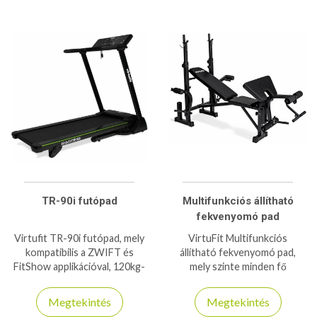
TR-90i futópad
Multifunkciós állítható
fekvenyomó pad
Virtufit TR-90i futópad, mely
VirtuFit Multifunkciós
kompatibilis a ZWIFT és
állítható fekvenyomó pad,
FitShow applikációval, 120kg-
mely szinte minden fő
os teherbírással bír!
izomcsoportra nyújt edzési
lehetőséget, 220kg
Megtekintés
Megtekintés
teherbírás!