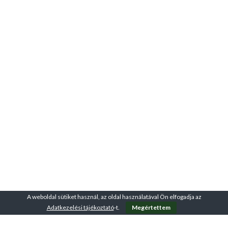
A weboldal sütiket használ, az oldal használatával Ön elfogadja az
Adatkezelési tájékoztató
-t.
Megértettem