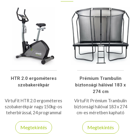
HTR 2.0 ergométeres
Prémium Trambulin
szobakerékpár
biztonsági hálóval 183 x
274 cm
VirtuFit HTR 2.0 ergométeres
VirtuFit Prémium Trambulin
szobakerékpár nagy 150kg-os
biztonsági hálóval 183 x 274
teherbírással, 24 programmal
cm-es méretben kapható
bír, otthoni használatra
négyzet alakú trambulin 150kg
ajánlott szobabicikli!
teherbírással
Megtekintés
Megtekintés