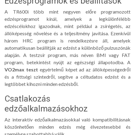
Edzésprogramok és beállítások
A TR600i több mint negyven előre programozott
edzésprogramot kínál, amelyek a legkülönfélébb
edzéscélokhoz igazodnak, mint például a zsírégetés, az
állóképesség növelése és a teljesítmény javítása. Ezenkívül
három HRC program is rendelkezésre áll, amelyek
automatikusan beállítják az edzést a különböző pulzuszónák
alapján. A testzsír program, más néven BMI vagy FAT
program, betekintést nyújt az egészségi állapotodba. A
VO2max teszt
egyértelmű képet ad az állóképességedről
és a fittségi szintedről, segítve a céltudatos edzést és a
legtöbbet kihozni minden edzésből.
Csatlakozás
edzőalkalmazásokhoz
Az interaktív edzőalkalmazásokkal való kompatibilitásnak
köszönhetően minden edzés még élvezetesebbé és
személyre szabottabbá válik.