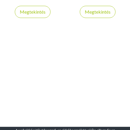
kialakítású, csendes működésű
kompatibilis a FitShow
és ideális otthoni edzéshez,
applikációval
Megtekintés
Megtekintés
különböző futóprogramokkal.