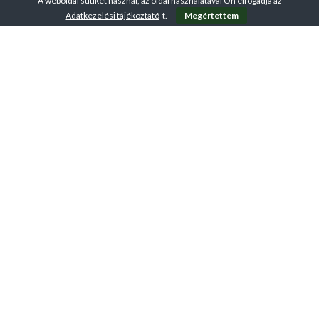
A weboldal sütiket használ, az oldal használatával Ön elfogadja az
Adatkezelési tájékoztató
-t.
Megértettem
A VirtuFit-ről
ÁSZF – Üzletszabályzat
Adatkezelési tájékoztató
Kapcsolat