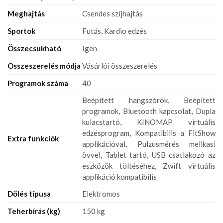
Meghajtás
Csendes szíjhajtás
Sportok
Futás, Kardio edzés
Összecsukható
Igen
Összeszerelés módja
Vásárlói összeszerelés
Programok száma
40
Beépített hangszórók, Beépített
programok, Bluetooth kapcsolat, Dupla
kulacstartó, KINOMAP virtuális
edzésprogram, Kompatibilis a FitShow
Extra funkciók
applikációval, Pulzusmérés mellkasi
övvel, Tablet tartó, USB csatlakozó az
eszközök töltéséhez, Zwift virtuális
applikáció kompatibilis
Dőlés típusa
Elektromos
Teherbírás (kg)
150 kg