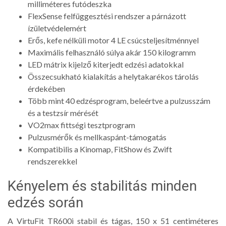
milliméteres futódeszka
FlexSense felfüggesztési rendszer a párnázott
ízületvédelemért
Erős, kefe nélküli motor 4 LE csúcsteljesítménnyel
Maximális felhasználó súlya akár 150 kilogramm
LED mátrix kijelző kiterjedt edzési adatokkal
Összecsukható kialakítás a helytakarékos tárolás
érdekében
Több mint 40 edzésprogram, beleértve a pulzusszám
és a testzsír mérését
VO2max fittségi tesztprogram
Pulzusmérők és mellkaspánt-támogatás
Kompatibilis a Kinomap, FitShow és Zwift
rendszerekkel
Kényelem és stabilitás minden
edzés során
A VirtuFit TR600i stabil és tágas, 150 x 51 centiméteres