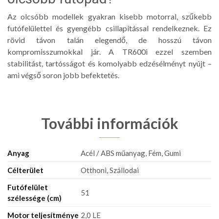
Az olcsóbb modellek gyakran kisebb motorral, szűkebb
futófelülettel és gyengébb csillapítással rendelkeznek. Ez
rövid távon talán elegendő, de hosszú távon
kompromisszumokkal jár. A TR600i ezzel szemben
stabilitást, tartósságot és komolyabb edzésélményt nyújt –
ami végső soron jobb befektetés.
További információk
Anyag
Acél / ABS műanyag, Fém, Gumi
Célterület
Otthoni, Szállodai
Futófelület
51
szélessége (cm)
Motor teljesítménye
2,0 LE