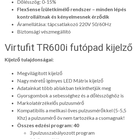
Dőlésszög: 0-15%
FlexSense Ízületkímélő rendszer – minden lépés
kontrolláltnak és kényelmesnek érződik
Áramellátása: tápcsatlakozó 220V 50/60Hz
Biztonsági vészmegállító
Virtufit TR600i futópad kijelző
Kijelző tulajdonságai:
Megvilágított kijelző
Nagy méretű igényes LED Mátrix kijelző
Adatainkat több ablakban tekinthetjük meg
Gyorsgombok a sebességhez és a dőlésszöghöz is
Markolatérzékelős pulzusmérő
Kompatibilis a mellkasi öves pulzusmérőkkel (5-5,5
Khz) a pulzusmérő öv nem tartozéka a csomagnak!
Összes edzési program: 40
3 pulzusszabályozott program