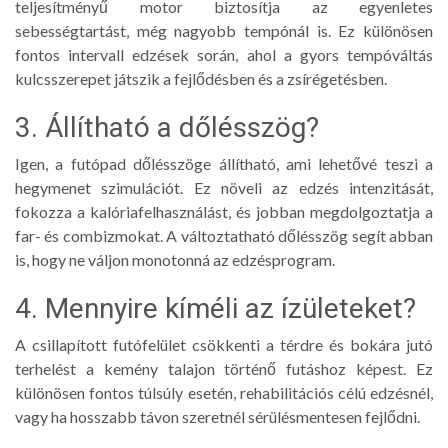
teljesítményű motor biztosítja az egyenletes
sebességtartást, még nagyobb tempónál is. Ez különösen
fontos intervall edzések során, ahol a gyors tempóváltás
kulcsszerepet játszik a fejlődésben és a zsírégetésben.
3. Állítható a dőlésszög?
Igen, a futópad dőlésszöge állítható, ami lehetővé teszi a
hegymenet szimulációt. Ez növeli az edzés intenzitását,
fokozza a kalóriafelhasználást, és jobban megdolgoztatja a
far- és combizmokat. A változtatható dőlésszög segít abban
is, hogy ne váljon monotonná az edzésprogram.
4. Mennyire kíméli az ízületeket?
A csillapított futófelület csökkenti a térdre és bokára jutó
terhelést a kemény talajon történő futáshoz képest. Ez
különösen fontos túlsúly esetén, rehabilitációs célú edzésnél,
vagy ha hosszabb távon szeretnél sérülésmentesen fejlődni.