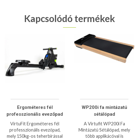
Kapcsolódó termékek
Ergométeres fél
WP200i fa mintázatú
professzionális evezőpad
sétálópad
VirtuFit Ergométeres fél
A Virtufit WP200i Fa
professzionális evezőpad,
Mintázatú Sétálópad, mely
mely 150kg-os teherbírással
több applikácóval is