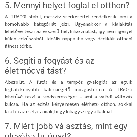
5. Mennyi helyet foglal el otthon?
A TR600i stabil, masszív szerkezettel rendelkezik, ami a
komolyabb kategóriát jelzi. Ugyanakkor a kialakítás
lehetővé teszi az ésszerű helykihasználást, így nem igényel
külön edzőszobát. Ideális nappaliba vagy dedikált otthoni
fitness térbe.
6. Segíti a fogyást és az
életmódváltást?
Abszolút. A futás és a tempós gyaloglás az egyik
leghatékonyabb kalóriaégető mozgásforma. A TR600i
lehetővé teszi a rendszerességet – ami a valódi változás
kulcsa. Ha az edzés kényelmesen elérhető otthon, sokkal
kisebb az esélye annak, hogy kihagysz egy alkalmat.
7. Miért jobb választás, mint egy
olcsóbb futópad?