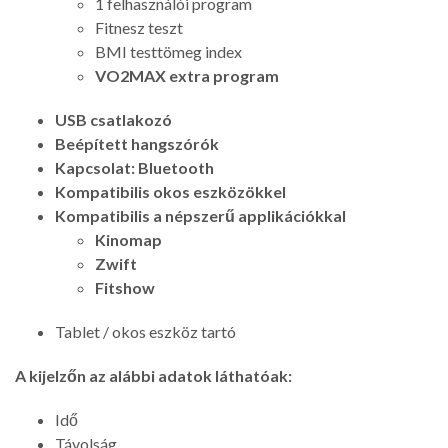
1 felhasználói program
Fitnesz teszt
BMI testtömeg index
VO2MAX extra program
USB csatlakozó
Beépített hangszórók
Kapcsolat: Bluetooth
Kompatibilis okos eszközökkel
Kompatibilis a népszerű applikációkkal
Kinomap
Zwift
Fitshow
Tablet / okos eszköz tartó
A kijelzőn az alábbi adatok láthatóak:
Idő
Távolság