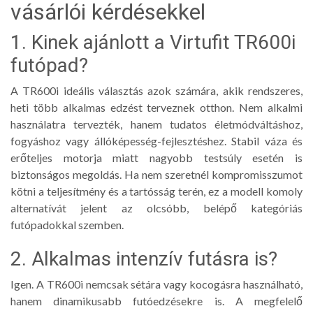
vásárlói kérdésekkel
1. Kinek ajánlott a Virtufit TR600i
futópad?
A TR600i ideális választás azok számára, akik rendszeres,
heti több alkalmas edzést terveznek otthon. Nem alkalmi
használatra tervezték, hanem tudatos életmódváltáshoz,
fogyáshoz vagy állóképesség-fejlesztéshez. Stabil váza és
erőteljes motorja miatt nagyobb testsúly esetén is
biztonságos megoldás. Ha nem szeretnél kompromisszumot
kötni a teljesítmény és a tartósság terén, ez a modell komoly
alternatívát jelent az olcsóbb, belépő kategóriás
futópadokkal szemben.
2. Alkalmas intenzív futásra is?
Igen. A TR600i nemcsak sétára vagy kocogásra használható,
hanem dinamikusabb futóedzésekre is. A megfelelő