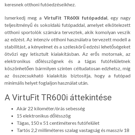
keresnek otthoni futóedzéseikhez.
Ismerkedj meg a
VirtuFit TR600i futópaddal
, egy nagy
teljesítményű és sokoldalú futópaddal, amelyet elkötelezett
otthoni sportolók számára terveztek, akik komolyan veszik
az edzést. Az intenzív otthoni használatra tervezett modell a
stabilitást, a kényelmet és a széleskörű edzési lehetőségeket
ötvözi egy letisztult kialakításban. Az erős motornak, az
elektronikus dőlésszögnek és a tágas futófelületnek
köszönhetően bármilyen szinten céltudatosan edzhetsz, míg
az összecsukható kialakítás biztosítja, hogy a futópad
minimális helyet foglaljon használat után.
A VirtuFit TR600i áttekintése
Akár 22 kilométer/órás sebesség
15 elektronikus dőlésszög
Tágas, 150 x 51 centiméteres futófelület
Tartós 2,2 milliméteres szalag vastagság és masszív 18