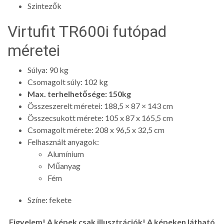
Szintezők
Virtufit TR600i futópad
méretei
Súlya: 90 kg
Csomagolt súly: 102 kg
Max. terhelhetősége: 150kg
Összeszerelt méretei: 188,5 × 87 × 143 cm
Összecsukott mérete: 105 x 87 x 165,5 cm
Csomagolt mérete: 208 x 96,5 x 32,5 cm
Felhasznált anyagok:
Alumínium
Műanyag
Fém
Színe: fekete
Figyelem! A képek csak illusztrációk! A képeken látható