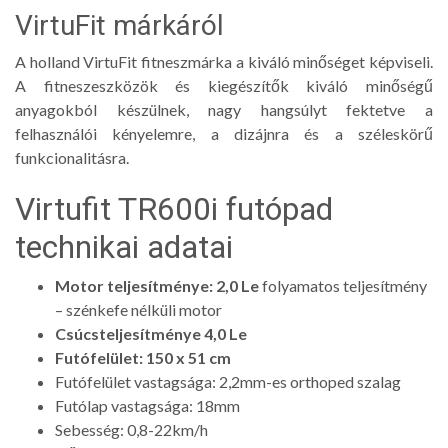
VirtuFit márkáról
A holland VirtuFit fitneszmárka a kiváló minőséget képviseli.
A fitneszeszközök és kiegészítők kiváló minőségű
anyagokból készülnek, nagy hangsúlyt fektetve a
felhasználói kényelemre, a dizájnra és a széleskörű
funkcionalitásra.
Virtufit TR600i futópad
technikai adatai
Motor teljesítménye: 2,0 Le
folyamatos teljesítmény
– szénkefe nélküli motor
Csúcsteljesítménye 4,0 Le
Futófelület: 150 x 51 cm
Futófelület vastagsága: 2,2mm-es orthoped szalag
Futólap vastagsága: 18mm
Sebesség: 0,8-22km/h