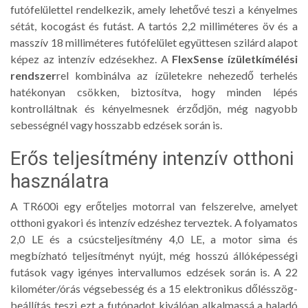
futófelülettel rendelkezik, amely lehetővé teszi a kényelmes
sétát, kocogást és futást. A tartós 2,2 milliméteres öv és a
masszív 18 milliméteres futófelület együttesen szilárd alapot
képez az intenzív edzésekhez. A
FlexSense ízületkímélési
rendszer
rel kombinálva az ízületekre nehezedő terhelés
hatékonyan csökken, biztosítva, hogy minden lépés
kontrolláltnak és kényelmesnek érződjön, még nagyobb
sebességnél vagy hosszabb edzések során is.
Erős teljesítmény intenzív otthoni
használatra
A TR600i egy erőteljes motorral van felszerelve, amelyet
otthoni gyakori és intenzív edzéshez terveztek. A folyamatos
2,0 LE és a csúcsteljesítmény 4,0 LE, a motor sima és
megbízható teljesítményt nyújt, még hosszú állóképességi
futások vagy igényes intervallumos edzések során is. A 22
kilométer/órás végsebesség és a 15 elektronikus dőlésszög-
beállítás teszi ezt a futópadot kiválóan alkalmassá a haladó