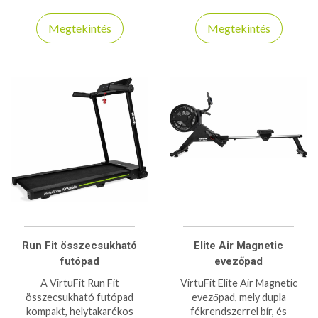
rendelkezik, mágnesfékes
kompatibilis, kis helyigényű
rendszerrel bír!
100kg teherbírású futópad
Megtekintés
Megtekintés
Run Fit összecsukható
Elite Air Magnetic
futópad
evezőpad
A VirtuFit Run Fit
VirtuFit Elite Air Magnetic
összecsukható futópad
evezőpad, mely dupla
kompakt, helytakarékos
fékrendszerrel bír, és