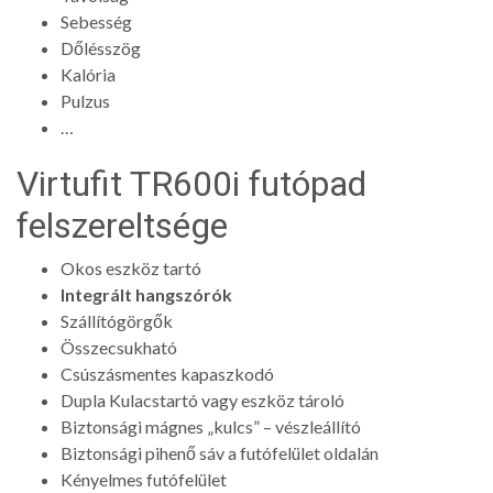
Sebesség
Dőlésszög
Kalória
Pulzus
…
Virtufit TR600i futópad
felszereltsége
Okos eszköz tartó
Integrált hangszórók
Szállítógörgők
Összecsukható
Csúszásmentes kapaszkodó
Dupla Kulacstartó vagy eszköz tároló
Biztonsági mágnes „kulcs” – vészleállító
Biztonsági pihenő sáv a futófelület oldalán
Kényelmes futófelület