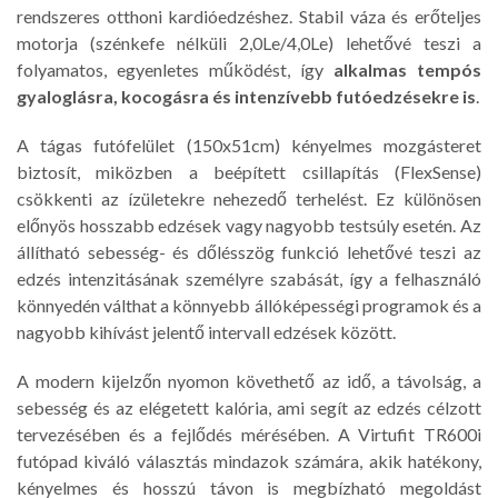
rendszeres otthoni kardióedzéshez. Stabil váza és erőteljes
motorja (szénkefe nélküli 2,0Le/4,0Le) lehetővé teszi a
folyamatos, egyenletes működést, így
alkalmas tempós
gyaloglásra, kocogásra és intenzívebb futóedzésekre is
.
A tágas futófelület (150x51cm) kényelmes mozgásteret
biztosít, miközben a beépített csillapítás (FlexSense)
csökkenti az ízületekre nehezedő terhelést. Ez különösen
előnyös hosszabb edzések vagy nagyobb testsúly esetén. Az
állítható sebesség- és dőlésszög funkció lehetővé teszi az
edzés intenzitásának személyre szabását, így a felhasználó
könnyedén válthat a könnyebb állóképességi programok és a
nagyobb kihívást jelentő intervall edzések között.
A modern kijelzőn nyomon követhető az idő, a távolság, a
sebesség és az elégetett kalória, ami segít az edzés célzott
tervezésében és a fejlődés mérésében. A Virtufit TR600i
futópad kiváló választás mindazok számára, akik hatékony,
kényelmes és hosszú távon is megbízható megoldást