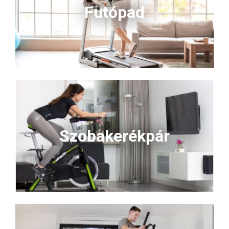
Futópad
Szobakerékpár