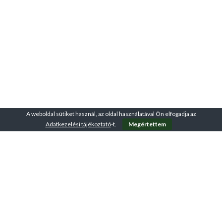
A weboldal sütiket használ, az oldal használatával Ön elfogadja az
Adatkezelési tájékoztató
-t.
Megértettem