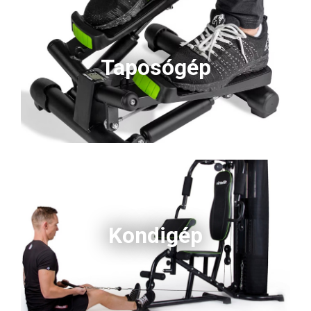
Taposógép
Kondigép