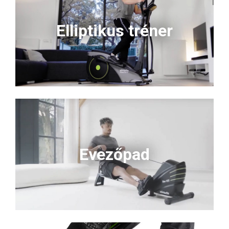
Elliptikus tréner
Evezőpad