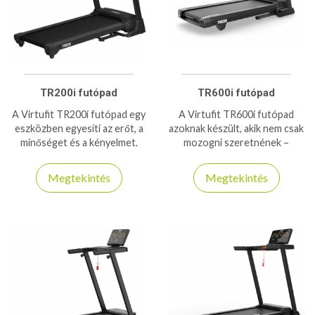
TR200i futópad
TR600i futópad
A Virtufit TR200i futópad egy
A Virtufit TR600i futópad
eszközben egyesíti az erőt, a
azoknak készült, akik nem csak
minőséget és a kényelmet.
mozogni szeretnének –
2,5Le-s motorral, 140kg-os
hanem fejlődni. Erős motorja,
teherbírással, biztosan hű
állítható dőlésszöge és
Megtekintés
Megtekintés
edzőpartnere lesz hosszú
csillapított futófelülete
éveken át!
lehetővé teszi a hatékony
zsírégetést és állóképesség-
fejlesztést otthoni
környezetben. Stabil váza
nagyobb intenzitásnál is
biztonságos használatot
biztosít. Ideális rendszeres
edzéshez, fogyáshoz vagy
életmódváltáshoz. Ha