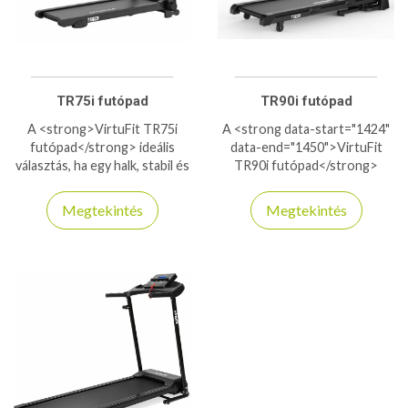
komolyabb futópadot keresel,
amely hosszú távon is motivál,
a TR600i kiváló választás. Tedd
kosárba most, és kezd el a
változást még ma.
TR75i futópad
TR90i futópad
A <strong>VirtuFit TR75i
A <strong data-start="1424"
futópad</strong> ideális
data-end="1450">VirtuFit
választás, ha egy halk, stabil és
TR90i futópad</strong>
sokoldalú futópadot keresel
kiváló választás otthoni
otthoni edzéshez. Erős
edzésekhez – erős motor,
Megtekintés
Megtekintés
motorja és rezgéscsillapított
csendes működés és modern
futófelülete kényelmes,
design jellemzi. Akár 16 km/h
ízületkímélő mozgást biztosít
sebességre képes, 15%-os
akár intenzív futás közben is.
dőlésszöggel és 36+3
A többféle edzésprogrammal
beépített edzésprogrammal. A
könnyedén személyre
futógép kompatibilis
szabhatod az edzést, a
<strong>Kinomap, Zwift és
Bluetooth-kapcsolat pedig
Fitshow</strong>
még motiválóbbá teszi a
alkalmazásokkal is! <strong
használatát. Összecsukható
data-start="1925" data-
kialakítása helytakarékos, a
end="1975">Most