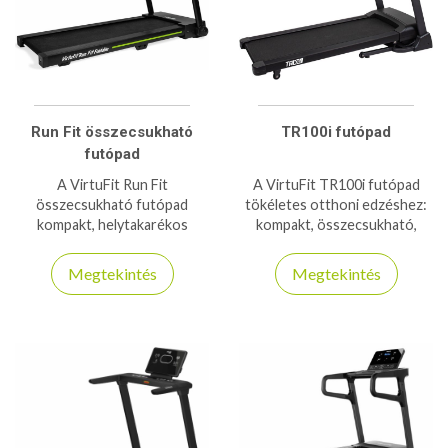
Run Fit összecsukható
TR100i futópad
futópad
A VirtuFit Run Fit
A VirtuFit TR100i futópad
összecsukható futópad
tökéletes otthoni edzéshez:
kompakt, helytakarékos
kompakt, összecsukható,
kialakítású, csendes működésű
Applikációk, csendes motorral
és ideális otthoni edzéshez,
és állítható sebességgel a
Megtekintés
Megtekintés
különböző futóprogramokkal.
kényelmes és hatékony
edzésért.