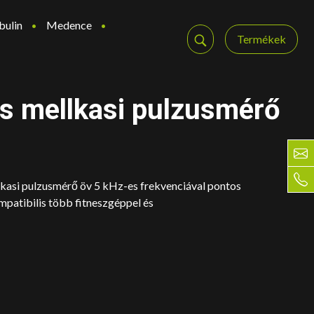
bulin
Medence
Termékek
is mellkasi pulzusmérő
llkasi pulzusmérő öv 5 kHz-es frekvenciával pontos
mpatibilis több fitneszgéppel és
ent
e