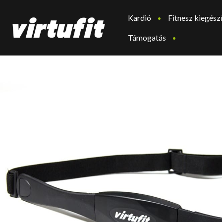
Kardió
Fitnesz kiegész
Támogatás