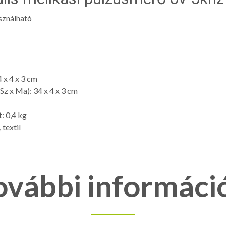
sználható
 x 4 x 3 cm
z x Ma): 34 x 4 x 3 cm
: 0,4 kg
textil
ovábbi informáci