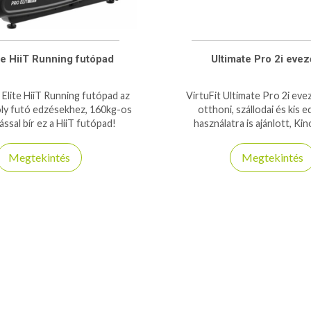
te HiiT Running futópad
Ultimate Pro 2i eve
 Elite HiiT Running futópad az
VirtuFit Ultimate Pro 2i eve
ly futó edzésekhez, 160kg-os
otthoni, szállodai és kis 
ással bír ez a HiiT futópad!
használatra is ajánlott, K
kombatibilis, 230kg tehe
Megtekintés
Megtekintés