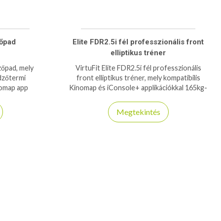
zőpad
Elite FDR2.5i fél professzionális front
elliptikus tréner
zőpad, mely
VirtuFit Elite FDR2.5i fél professzionális
edzőtermi
front elliptikus tréner, mely kompatibilis
inomap app
Kinomap és iConsole+ applikációkkal 165kg-
rbírás!
os teherbírás.
Megtekintés