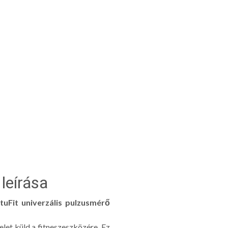
leírása
rtuFit univerzális pulzusmérő
elet küld a fitneszeszközére. Ez