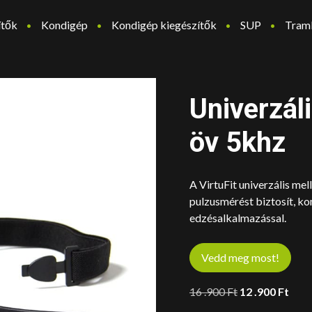
ítők
Kondigép
Kondigép kiegészítők
SUP
Tram
Univerzál
öv 5khz
A VirtuFit univerzális me
pulzusmérést biztosít, ko
edzésalkalmazással.
Vedd meg most!
Original
Curr
16 .900
Ft
12 .900
Ft
price
pric