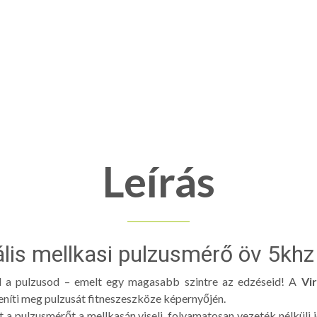
Leírás
zális mellkasi pulzusmérő öv 5khz 
ed a pulzusod – emelt egy magasabb szintre az edzéseid! A
Vi
eníti meg pulzusát fitneszeszköze képernyőjén.
 a pulzusmérőt a mellkasán viseli, folyamatosan vezeték nélküli j