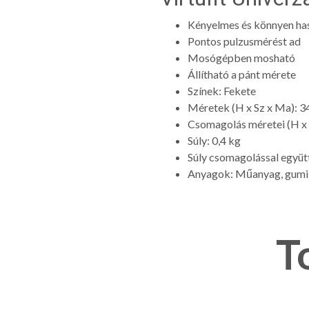
Kényelmes és könnyen ha
Pontos pulzusmérést ad
Mosógépben mosható
Állítható a pánt mérete
Színek: Fekete
Méretek (H x Sz x Ma): 34
Csomagolás méretei (H x S
Súly: 0,4 kg
Súly csomagolással együtt
Anyagok: Műanyag, gumi, 
T