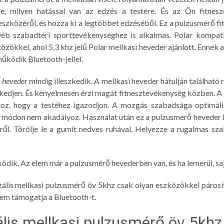
e, milyen hatással van az edzés a testére. És az Ön fitnes
eszközéről, és hozza ki a legtöbbet edzéséből. Ez a pulzusmérő fi
b szabadtéri sporttevékenységhez is alkalmas. Polar kompatibi
özökkel, ahol 5,3 khz jelű Polar mellkasi heveder ajánlott. Ennek a
űködik Bluetooth-jellel.
ő heveder
mindig illeszkedik. A mellkasi heveder hátulján található 
zkedjen. És kényelmesen érzi magát fitnesztevékenység közben. A g
oz, hogy a testéhez igazodjon. A mozgás szabadsága optimális 
módon nem akadályoz. Használat után ez a pulzusmérő heveder kön
ről. Törölje le a gumit nedves ruhával. Helyezze a rugalmas s
dik. Az elem már a pulzusmérő hevederben van, és ha lemerül, sajá
zális mellkasi pulzusmérő öv 5khz csak olyan eszközökkel párosí
 nem támogatja a Bluetooth-t.
zális mellkasi pulzusmérő öv 5khz