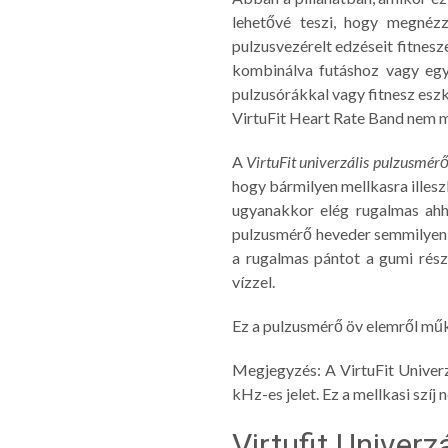
lehetővé teszi, hogy megnézz
pulzusvezérelt edzéseit fitnesz
kombinálva futáshoz vagy egyé
pulzusórákkal vagy fitnesz eszk
VirtuFit Heart Rate Band nem m
A
VirtuFit univerzális pulzusmér
hogy bármilyen mellkasra illes
ugyanakkor elég rugalmas ahh
pulzusmérő heveder semmilyen 
a rugalmas pántot a gumi rész
vízzel.
Ez a pulzusmérő öv elemről műkö
Megjegyzés: A VirtuFit Univer
kHz-es jelet. Ez a mellkasi szíj
Virtufit Univer