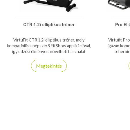
CTR 1.2i elliptikus tréner
Pro Eli
VirtuFit CTR 1.2i elliptikus tréner, mely
Virtufit Pro
kompatibilis a népszerő FitShow applikációval,
igazán komo
így edzési élményeit növelheti használat
teherbír
közben!
Megtekintés