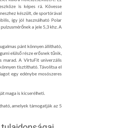
zeszköze is képes rá. Kövesse
tneszhez készült, de sportórával
lis, így jól használható Polar
 pulzusmérőnek a jele 5,3 khz. A
rugalmas pánt könnyen állítható,
umi elülső része erősnek tűnik,
marad. A VirtuFit univerzális
nyen tisztítható. Távolítsa el
zalagot egy edénybe mosószeres
t maga is kicserélheti.
tható, amelyek támogatják az 5
 tulajdonságai