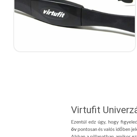
Virtufit Univer
Ezentúl edz úgy, hogy figyel
öv
pontosan és valós időben jel
Abban a pillanatban, amikor ezt