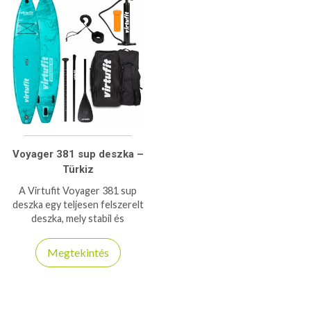
Voyager 381 sup deszka –
Türkiz
A Virtufit Voyager 381 sup
deszka egy teljesen felszerelt
deszka, mely stabil és
biztonságos sportolást tesz
lehetőve 180kg-os
Megtekintés
teherbírással.