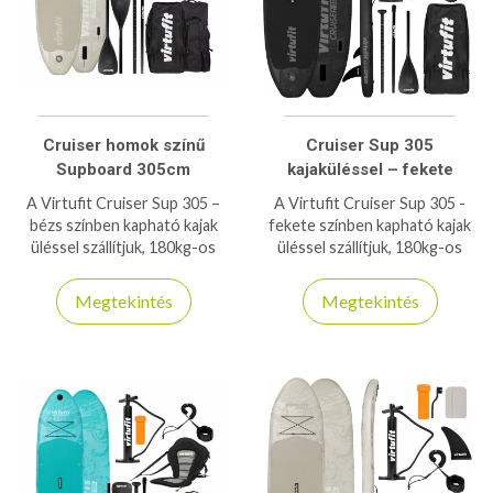
Cruiser homok színű
Cruiser Sup 305
Supboard 305cm
kajaküléssel – fekete
A Virtufit Cruiser Sup 305 –
A Virtufit Cruiser Sup 305 -
bézs színben kapható kajak
fekete színben kapható kajak
üléssel szállítjuk, 180kg-os
üléssel szállítjuk, 180kg-os
teherbírásra is képes stabil és
teherbírásra is képes stabil és
biztonságos deszka!
biztonságos deszka!
Megtekintés
Megtekintés