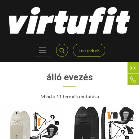
Termékek
álló evezés
Mind a 11 termék mutatása