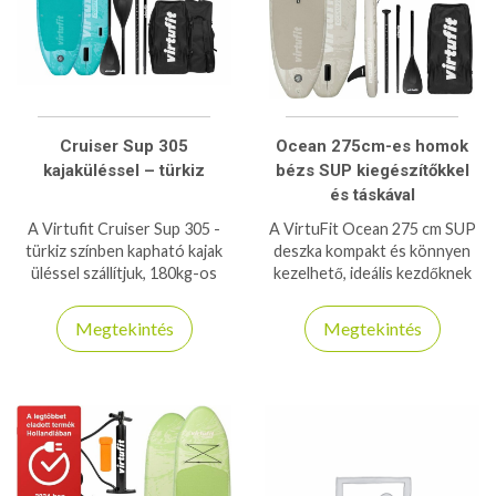
Cruiser Sup 305
Ocean 275cm-es homok
kajaküléssel – türkiz
bézs SUP kiegészítőkkel
és táskával
A Virtufit Cruiser Sup 305 -
A VirtuFit Ocean 275 cm SUP
türkiz színben kapható kajak
deszka kompakt és könnyen
üléssel szállítjuk, 180kg-os
kezelhető, ideális kezdőknek
teherbírásra is képes stabil és
és haladóknak vízi sportokhoz,
biztonságos deszka!
evezéshez és pihenéshez.
Megtekintés
Megtekintés