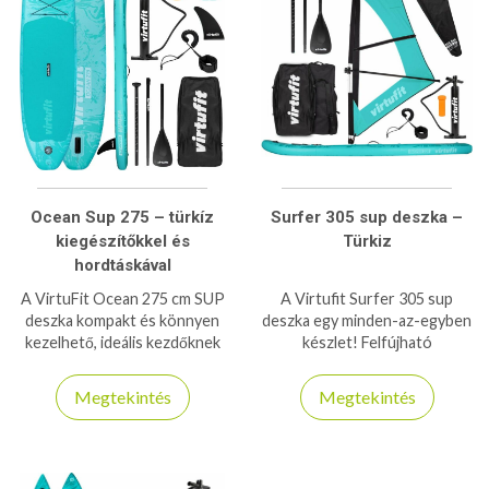
Ocean Sup 275 – türkíz
Surfer 305 sup deszka –
kiegészítőkkel és
Türkiz
hordtáskával
A VirtuFit Ocean 275 cm SUP
A Virtufit Surfer 305 sup
deszka kompakt és könnyen
deszka egy minden-az-egyben
kezelhető, ideális kezdőknek
készlet! Felfújható
és haladóknak vízi sportokhoz,
szörfdeszkává alakítható
evezéshez és pihenéshez.
szett, amely a végső és teljes
Megtekintés
Megtekintés
szupélményt kínálja!