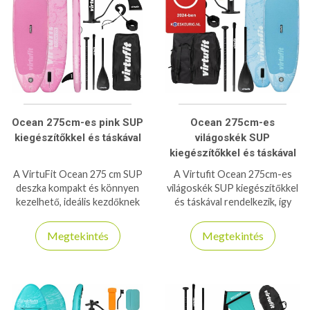
Ocean 275cm-es pink SUP
Ocean 275cm-es
kiegészítőkkel és táskával
világoskék SUP
kiegészítőkkel és táskával
A VirtuFit Ocean 275 cm SUP
A Virtufit Ocean 275cm-es
deszka kompakt és könnyen
világoskék SUP kiegészítőkkel
kezelhető, ideális kezdőknek
és táskával rendelkezik, így
és haladóknak vízi sportokhoz,
könnyedé magunkkal vihetjük
evezéshez és pihenéshez.
bárhova, 180kg-os
Megtekintés
Megtekintés
teherbírása van!