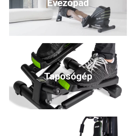
Evezőpad
Taposógép