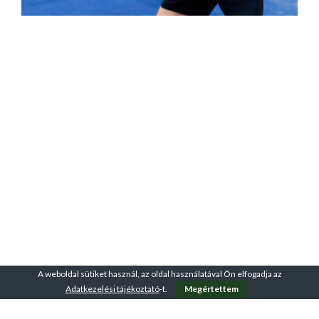
A weboldal sütiket használ, az oldal használatával Ön elfogadja az
Adatkezelési tájékoztató
-t.
Megértettem