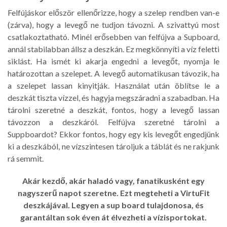
Felfújáskor először ellenőrizze, hogy a szelep rendben van-e
(zárva), hogy a levegő ne tudjon távozni. A szivattyú most
csatlakoztatható. Minél erősebben van felfújva a Supboard,
annál stabilabban állsz a deszkán. Ez megkönnyíti a víz feletti
siklást. Ha ismét ki akarja engedni a levegőt, nyomja le
határozottan a szelepet. A levegő automatikusan távozik, ha
a szelepet lassan kinyitják. Használat után öblítse le a
deszkát tiszta vízzel, és hagyja megszáradni a szabadban. Ha
tárolni szeretné a deszkát, fontos, hogy a levegő lassan
távozzon a deszkáról. Felfújva szeretné tárolni a
Suppboardot? Ekkor fontos, hogy egy kis levegőt engedjünk
ki a deszkából, ne vízszintesen tároljuk a táblát és ne rakjunk
rá semmit.
Akár kezdő, akár haladó vagy, fanatikusként egy
nagyszerű napot szeretne. Ezt megteheti a VirtuFit
deszkájával. Legyen a sup board tulajdonosa, és
garantáltan sok éven át élvezheti a vízisportokat.