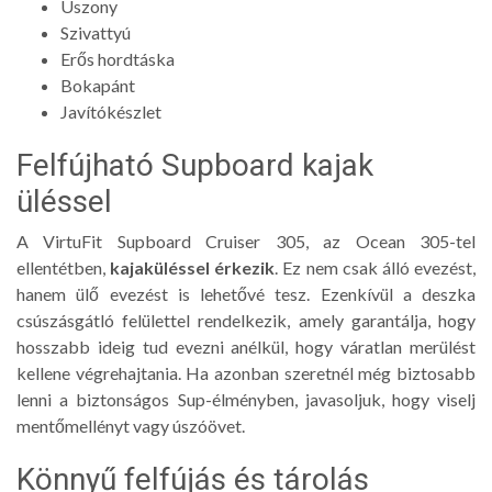
Uszony
Szivattyú
Erős hordtáska
Bokapánt
Javítókészlet
Felfújható Supboard kajak
üléssel
A VirtuFit Supboard Cruiser 305, az Ocean 305-tel
ellentétben,
kajaküléssel érkezik
. Ez nem csak álló evezést,
hanem ülő evezést is lehetővé tesz. Ezenkívül a deszka
csúszásgátló felülettel rendelkezik, amely garantálja, hogy
hosszabb ideig tud evezni anélkül, hogy váratlan merülést
kellene végrehajtania. Ha azonban szeretnél még biztosabb
lenni a biztonságos Sup-élményben, javasoljuk, hogy viselj
mentőmellényt vagy úszóövet.
Könnyű felfújás és tárolás