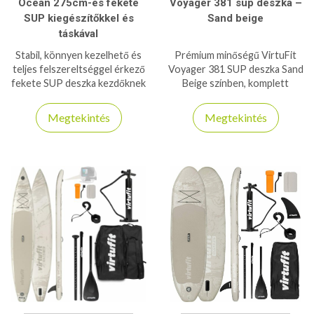
Ocean 275cm-es fekete
Voyager 381 sup deszka –
SUP kiegészítőkkel és
Sand beige
táskával
Stabil, könnyen kezelhető és
Prémium minőségű VirtuFit
teljes felszereltséggel érkező
Voyager 381 SUP deszka Sand
fekete SUP deszka kezdőknek
Beige színben, komplett
és haladóknak. Ideális
tartozékkészlettel és
választás nyári vízi
hordtáskával. Stabil, gyors és
Megtekintés
Megtekintés
kalandokhoz, túrázáshoz és
ideális hosszabb vízitúrákhoz,
aktív kikapcsolódáshoz.
akár 180 kg teherbírással.