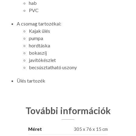
hab
PVC
A csomag tartozékai:
Kajak ülés
pumpa
hordtáska
bokaszíj
javítókészlet
becsúsztatható uszony
Ülés tartozék
További információk
Méret
305 x 76 x 15 cm