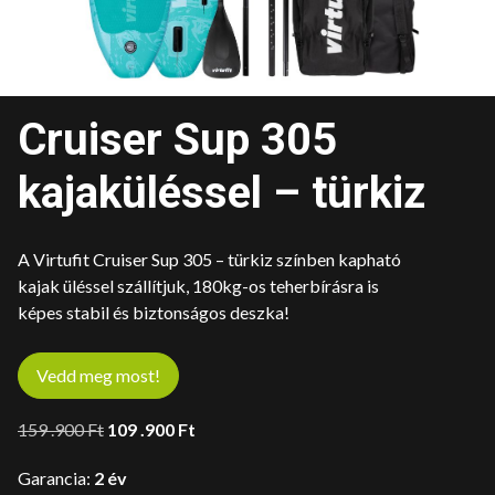
Cruiser Sup 305
kajaküléssel – türkiz
A Virtufit Cruiser Sup 305 – türkiz színben kapható
kajak üléssel szállítjuk, 180kg-os teherbírásra is
képes stabil és biztonságos deszka!
Vedd meg most!
Original
Current
159 .900
Ft
109 .900
Ft
price
price
Garancia:
2 év
was:
is: