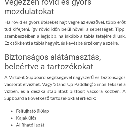
Végezzen rövid és gyors
mozdulatokat
Ha rövid és gyors ütéseket hajt végre az evezővel, több erőt
tud kifejteni, így rövid időn belül növeli a sebességet. Tipp:
szembeszélben a legjobb, ha inkább a tábla tetejére állunk.
Ez csökkenti a tábla hegyét, és kevésbé érzékeny a szélre.
Biztonságos alátámasztás,
beleértve a tartozékokat
A VirtuFit Supboard segítségével nagyszerű és biztonságos
vacsorát élvezhet. Vagy ‘Stand Up Paddling’. Simán fekszel a
vízben, és a deszka stabilitást biztosít vacsora közben. A
Supboard a következő tartozékokkal érkezik:
Felfújható ülőlap
Kajak ülés
Állítható lapát