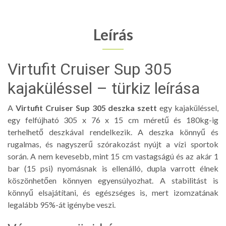
Leírás
Virtufit Cruiser Sup 305
kajaküléssel – türkiz leírása
A
Virtufit Cruiser Sup 305 deszka szett
egy kajaküléssel,
egy felfújható 305 x 76 x 15 cm méretű és 180kg-ig
terhelhető deszkával rendelkezik. A deszka könnyű és
rugalmas, és nagyszerű szórakozást nyújt a vízi sportok
során. A nem kevesebb, mint 15 cm vastagságú és az akár 1
bar (15 psi) nyomásnak is ellenálló, dupla varrott élnek
köszönhetően könnyen egyensúlyozhat. A stabilitást is
könnyű elsajátítani, és egészséges is, mert izomzatának
legalább 95%-át igénybe veszi.