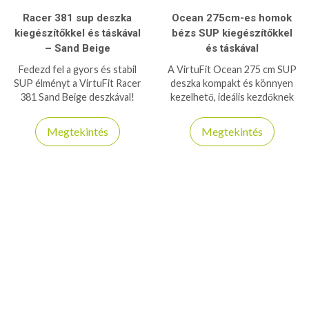
Racer 381 sup deszka
Ocean 275cm-es homok
kiegészítőkkel és táskával
bézs SUP kiegészítőkkel
– Sand Beige
és táskával
Fedezd fel a gyors és stabil
A VirtuFit Ocean 275 cm SUP
SUP élményt a VirtuFit Racer
deszka kompakt és könnyen
381 Sand Beige deszkával!
kezelhető, ideális kezdőknek
Sportos kialakítás, teljes
és haladóknak vízi sportokhoz,
tartozékszett és hordtáska
evezéshez és pihenéshez.
Megtekintés
Megtekintés
egy csomagban – ideális
sportolóknak és hobby
suposoknak bármilyen vízi
kalandokról is legyen szó.