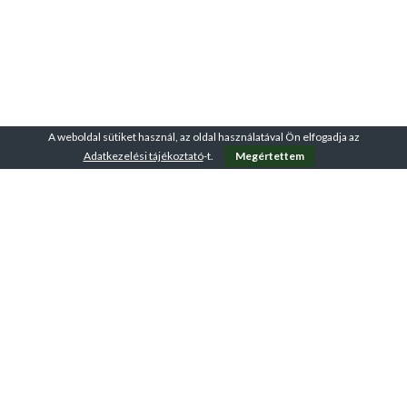
A weboldal sütiket használ, az oldal használatával Ön elfogadja az
Adatkezelési tájékoztató
-t.
Megértettem