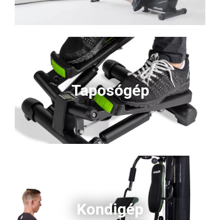
Taposógép
Kondigép