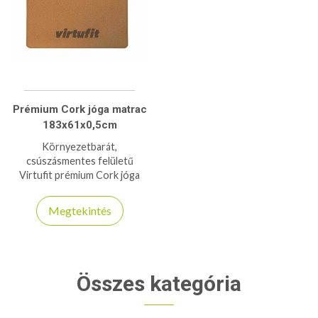
Prémium Cork jóga matrac
183x61x0,5cm
Környezetbarát,
csúszásmentes felületű
Virtufit prémium Cork jóga
matrac a természetes
anyagok és a maximális
Megtekintés
kényelem szerelmeseinek.
Összes kategória