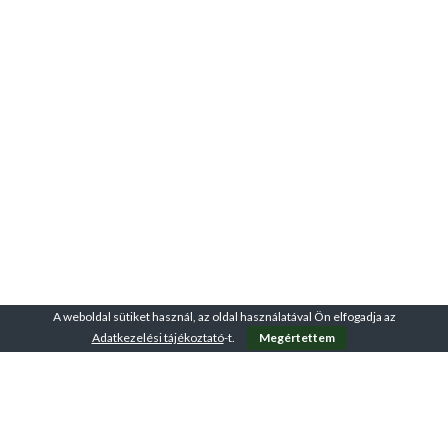
A weboldal sütiket használ, az oldal használatával Ön elfogadja az
Adatkezelési tájékoztató
-t.
Megértettem