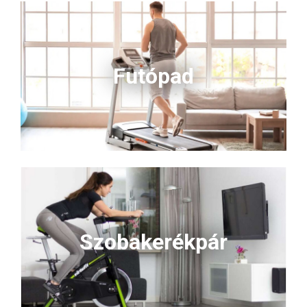
Futópad
Szobakerékpár