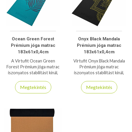
Ocean Green Forest
Onyx Black Mandala
Prémium jóga matrac
Prémium jóga matrac
183x61x0,4cm
183x61x0,4cm
A Virtufit Ocean Green
Virtufit Onyx Black Mandala
Forest Prémium jóga matrac
Prémium jóga matrac
iszonyatos stabilitást kínál,
iszonyatos stabilitást kínál,
annak ellenére, hogy csak 4mm
annak ellenére, hogy csak 4mm
vastag - 6P- és latexmentes
vastag - 6P- és latexmentes
Megtekintés
Megtekintés