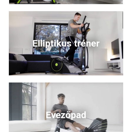
Elliptikus tréner
Evezőpad