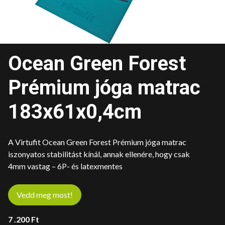
Ocean Green Forest
Prémium jóga matrac
183x61x0,4cm
A Virtufit Ocean Green Forest Prémium jóga matrac
iszonyatos stabilitást kínál, annak ellenére, hogy csak
4mm vastag – 6P- és latexmentes
Vedd meg most!
7 .200
Ft