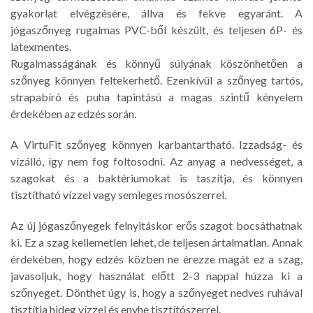
gyakorlat elvégzésére, állva és fekve egyaránt. A
jógaszőnyeg rugalmas PVC-ből készült, és teljesen 6P- és
latexmentes.
Rugalmasságának és könnyű súlyának köszönhetően a
szőnyeg könnyen feltekerhető. Ezenkívül a szőnyeg tartós,
strapabíró és puha tapintású a magas szintű kényelem
érdekében az edzés során.
A VirtuFit szőnyeg könnyen karbantartható. Izzadság- és
vízálló, így nem fog foltosodni. Az anyag a nedvességet, a
szagokat és a baktériumokat is taszítja, és könnyen
tisztítható vízzel vagy semleges mosószerrel.
Az új jógaszőnyegek felnyitáskor erős szagot bocsáthatnak
ki. Ez a szag kellemetlen lehet, de teljesen ártalmatlan. Annak
érdekében, hogy edzés közben ne érezze magát ez a szag,
javasoljuk, hogy használat előtt 2-3 nappal húzza ki a
szőnyeget. Dönthet úgy is, hogy a szőnyeget nedves ruhával
tisztítja hideg vízzel és enyhe tisztítószerrel.