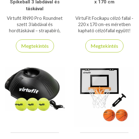
Spikeball 3 labdával és
x 170 cm
táskával
Virtufit RN90 Pro Roundnet
VirtuFit Focikapu célzó fallal -
szett 3 labdával és
220 x 170 cm-es méretben
hordtáskával – strapabíró,
kapható célzófallal együtt!
profi játékélmény kültéren és
beltéren egyaránt.
Megtekintés
Megtekintés