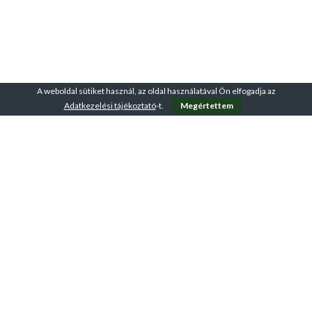
A weboldal sütiket használ, az oldal használatával Ön elfogadja az
Adatkezelési tájékoztató
-t.
Megértettem