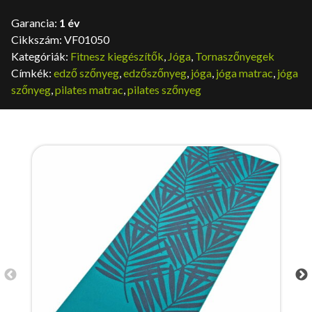
Garancia:
1 év
Cikkszám:
VF01050
Kategóriák:
Fitnesz kiegészítők
,
Jóga
,
Tornaszőnyegek
Címkék:
edző szőnyeg
,
edzőszőnyeg
,
jóga
,
jóga matrac
,
jóga
szőnyeg
,
pilates matrac
,
pilates szőnyeg