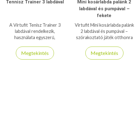
Tennisz Trainer 3 labdával
Mini kosárlabda palánk 2
labdával és pumpával –
fekete
A Virtufit Tenisz Trainer 3
Virtufit Mini kosárlabda palánk
labdával rendelkezik,
2 labdával és pumpával –
használata egyszerű,
szórakoztató játék otthonra
segítségével fejleszthetjük
vagy irodába, könnyen
adogató és fogadó
felszerelhető és tartós
Megtekintés
Megtekintés
technikánkat, reakciónkat!
kialakítás.