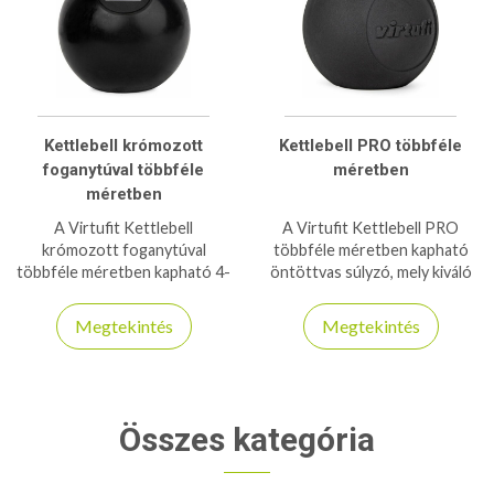
Kettlebell krómozott
Kettlebell PRO többféle
foganytúval többféle
méretben
méretben
A Virtufit Kettlebell
A Virtufit Kettlebell PRO
krómozott foganytúval
többféle méretben kapható
többféle méretben kapható 4-
öntöttvas súlyzó, mely kiváló
32kg-os kiszerelésig. Magas
ergonómiával bír!
minőségű tartós súlyzók
Megtekintés
Megtekintés
Összes kategória