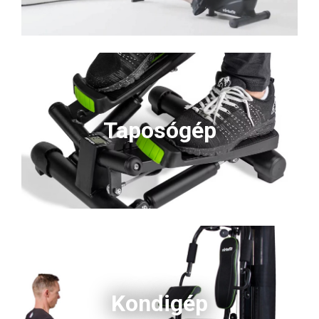
Taposógép
Kondigép