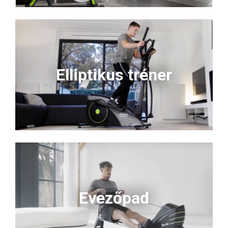
Elliptikus tréner
Evezőpad