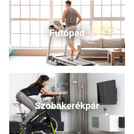
Futópad
Szobakerékpár