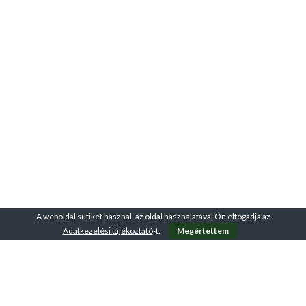
A weboldal sütiket használ, az oldal használatával Ön elfogadja az
Adatkezelési tájékoztató
-t.
Megértettem