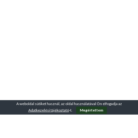
A weboldal sütiket használ, az oldal használatával Ön elfogadja az
Adatkezelési tájékoztató
-t.
Megértettem