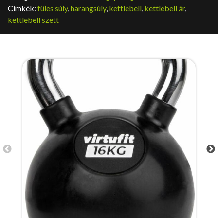
Címkék:
füles súly
,
harangsúly
,
kettlebell
,
kettlebell ár
,
kettlebell szett