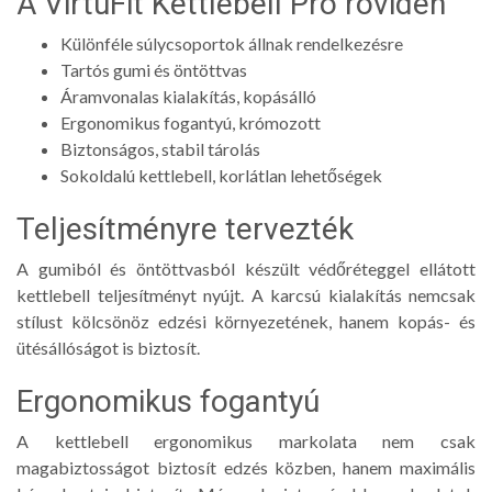
A VirtuFit Kettlebell Pro röviden
Különféle súlycsoportok állnak rendelkezésre
Tartós gumi és öntöttvas
Áramvonalas kialakítás, kopásálló
Ergonomikus fogantyú, krómozott
Biztonságos, stabil tárolás
Sokoldalú kettlebell, korlátlan lehetőségek
Teljesítményre tervezték
A gumiból és öntöttvasból készült védőréteggel ellátott
kettlebell teljesítményt nyújt. A karcsú kialakítás nemcsak
stílust kölcsönöz edzési környezetének, hanem kopás- és
ütésállóságot is biztosít.
Ergonomikus fogantyú
A kettlebell ergonomikus markolata nem csak
magabiztosságot biztosít edzés közben, hanem maximális