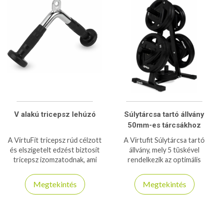
V alakú tricepsz lehúzó
Súlytárcsa tartó állvány
50mm-es tárcsákhoz
A VirtuFit tricepsz rúd célzott
A Virtufit Súlytárcsa tartó
és elszigetelt edzést biztosít
állvány, mely 5 tüskével
tricepsz izomzatodnak, ami
rendelkezik az optimális
több izomnövekedést és jobb
tárolás érdekében 51-mm-es
eredményeket eredményez.
tárcsákhoz ajánlott állvány!
Megtekintés
Megtekintés