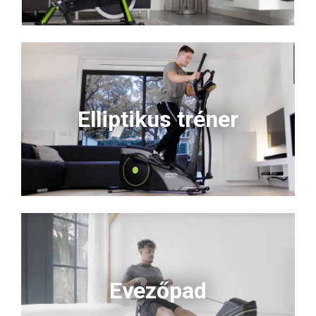
Elliptikus tréner
Evezőpad