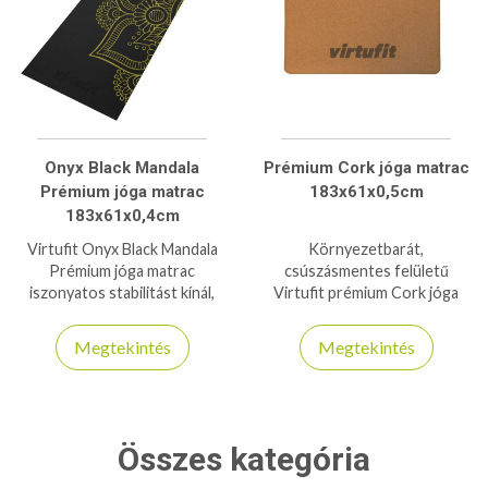
Onyx Black Mandala
Prémium Cork jóga matrac
Prémium jóga matrac
183x61x0,5cm
183x61x0,4cm
Virtufit Onyx Black Mandala
Környezetbarát,
Prémium jóga matrac
csúszásmentes felületű
iszonyatos stabilitást kínál,
Virtufit prémium Cork jóga
annak ellenére, hogy csak 4mm
matrac a természetes
vastag - 6P- és latexmentes
anyagok és a maximális
Megtekintés
Megtekintés
kényelem szerelmeseinek.
Összes kategória