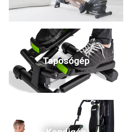
Taposógép