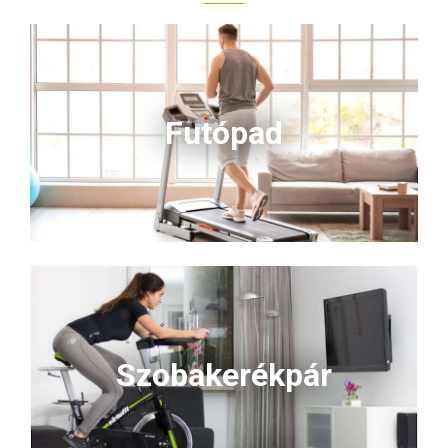
Futópad
Szobakerékpár