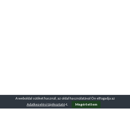
A weboldal sütiket használ, az oldal használatával Ön elfogadja az
Adatkezelési tájékoztató
-t.
Megértettem