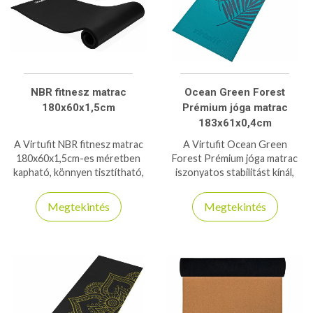
NBR fitnesz matrac
Ocean Green Forest
180x60x1,5cm
Prémium jóga matrac
183x61x0,4cm
A Virtufit NBR fitnesz matrac
A Virtufit Ocean Green
180x60x1,5cm-es méretben
Forest Prémium jóga matrac
kapható, könnyen tisztítható,
iszonyatos stabilitást kínál,
kényelmes, és kis helyen elfér
annak ellenére, hogy csak 4mm
használat után!
vastag - 6P- és latexmentes
Megtekintés
Megtekintés