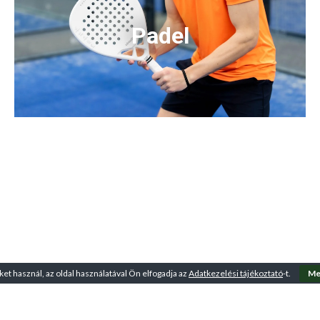
Padel
ket használ, az oldal használatával Ön elfogadja az
Adatkezelési tájékoztató
-t.
Me