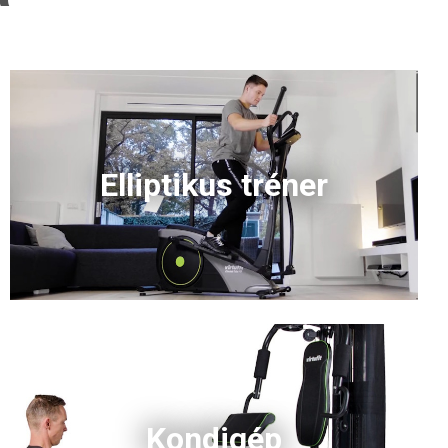
Elliptikus tréner
Kondigép