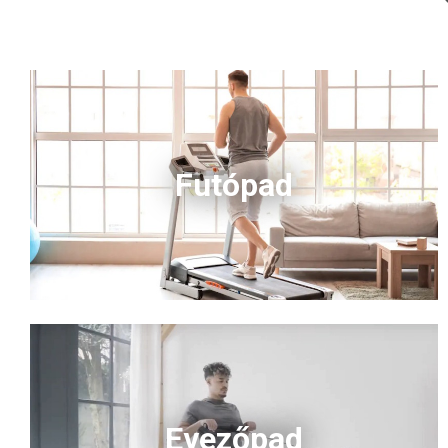
Futópad
Evezőpad