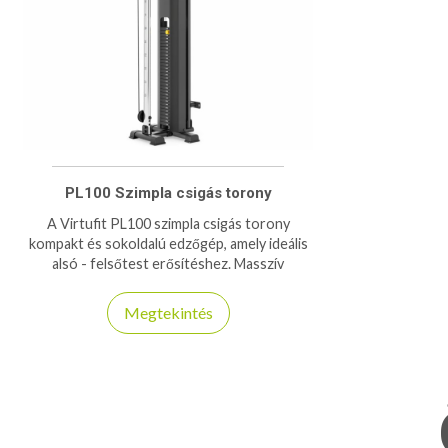
PL100 Szimpla csigás torony
A Virtufit PL100 szimpla csigás torony
kompakt és sokoldalú edzőgép, amely ideális
alsó - felsőtest erősítéshez. Masszív
szerkezet, sima csigás mozgás és állítható
ellenállás.
Megtekintés