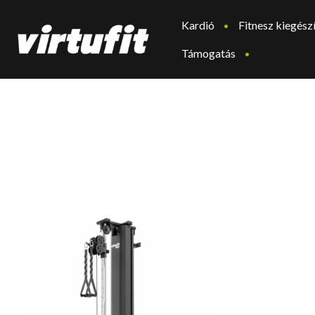
Kardió
Fitnesz kiegész
Támogatás