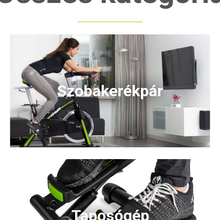
Szobakerékpár
Taposógép